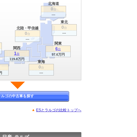
北海道
0
台
---
東北
0
北陸・甲信越
台
0
---
台
---
関東
関西
6
台
1
台
97.6万円
119.8万円
東海
0
台
円
---
ラルゴの中古車を探す
ESとラルゴの比較トップへ