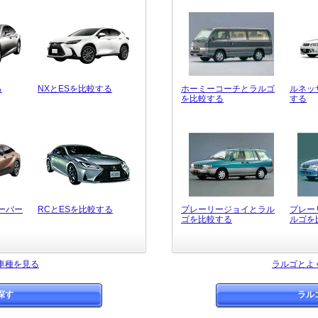
る
NXとESを比較する
ホーミーコーチとラルゴ
ルネッ
を比較する
する
ーバー
RCとESを比較する
プレーリージョイとラル
プレー
ゴを比較する
ルゴを
車種を見る
ラルゴとよ
探す
ラル