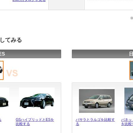
較してみる
ES
る
GSハイブリッドとESを
バサラとラルゴを比較す
バネッ
比較する
る
を比較