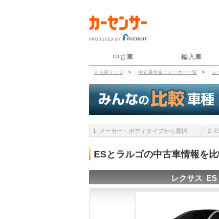
中古車
輸入車
中古車トップ
>
中古車検索：メーカー一覧
>
レ
1. メーカー・ボディタイプから選択
2.
ESとラルゴの中古車情報を
レクサス ES