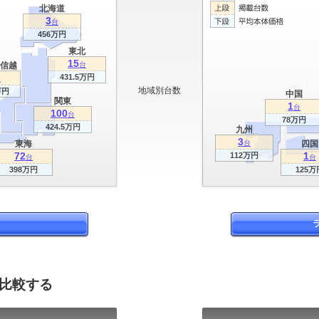
北海道
3
台
456万円
東北
15
信越
台
431.5万円
台
地域別台数
万円
中国
関東
1
台
100
台
78万円
424.5万円
九州
3
東海
台
四国
72
1
112万円
台
台
398万円
125万
を比較する