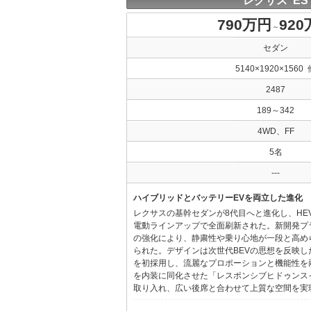
レクサス ES
790万円
92
～
セダン
5140×1920×1560 
2487
189～342
4WD、FF
5名
---
ハイブリッドとバッテリーEVを両立した進化
レクサスの基幹セダンが8代目へと進化し、HE
電動ラインアップで全面刷新された。新開発プ
の強化により、静粛性や乗り心地が一段と高め
られた。デザインは次世代BEVの思想を反映した「Provo
を初採用し、流麗なプロポーションと機能性を
を内装に同化させた「レスポンシブヒドゥンス
取り入れ、広い後席と合わせて上質な空間を実現し