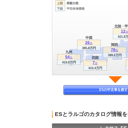
北陸・甲
12
421.8
中国
26
台
関西
385.8万円
78
台
九州
399.5万円
54
台
四国
7
419.8万円
台
415.4万円
ESの中古車を探す
ESとラルゴのカタログ情報