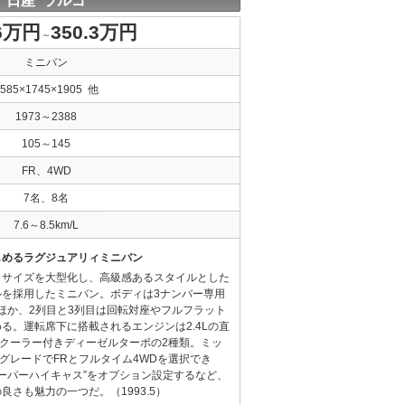
日産 ラルゴ
.6万円
350.3万円
～
ミニバン
4585×1745×1905 他
1973～2388
105～145
FR、4WD
7名、8名
7.6～8.5km/L
しめるラグジュアリィミニバン
ィサイズを大型化し、高級感あるスタイルとした
ルを採用したミニバン。ボディは3ナンバー専用
なほか、2列目と3列目は回転対座やフルフラット
る。運転席下に搭載されるエンジンは2.4Lの直
ークーラー付きディーゼルターボの2種類。ミッ
全グレードでFRとフルタイム4WDを選択でき
スーパーハイキャス”をオプション設定するなど、
さも魅力の一つだ。（1993.5）