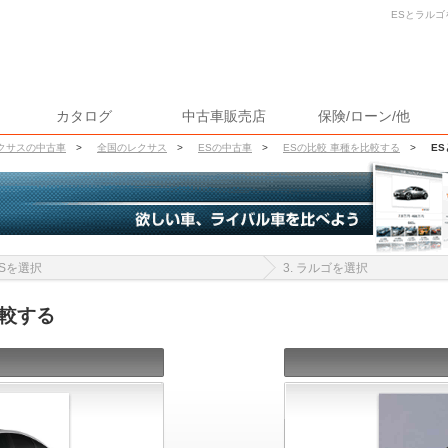
ESとラルゴ
カタログ
中古車販売店
保険/ローン/他
クサスの中古車
>
全国のレクサス
>
ESの中古車
>
ESの比較 車種を比較する
>
E
 ESを選択
3. ラルゴを選択
比較する