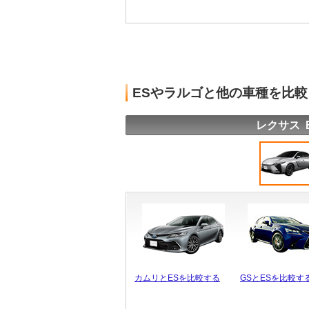
ESやラルゴと他の車種を比
レクサス 
カムリとESを比較する
GSとESを比較す