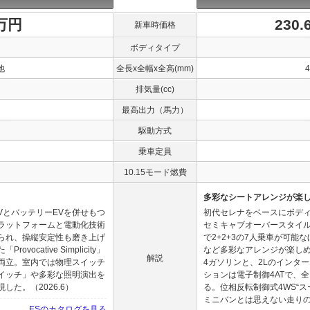
0万円
230
新車時価格
ボディタイプ
他
全長x全幅x全高(mm)
排気量(cc)
最高出力（馬力）
駆動方式
乗車定員
10.15モード燃費
多彩なシートアレンジが楽
VとバッテリーEVを併せもつ
初代セレナをベースにボデ
ラットフォームと電動化技術
セミキャブオーバースタイ
られ、操縦安定性も磨き上げ
で2+2+3の7人乗車が可能
cative Simplicity」
など多彩なアレンジが楽しめ
解説
両立。室内では物理スイッチ
4ガソリンと、2Lのインタ
イッチ」や多彩な照明演出を
ションは電子制御4ATで、
た。（2026.6）
る。位相反転制御式4WS“
ミニバンとは思えない走りの良
ESのカタログを見る