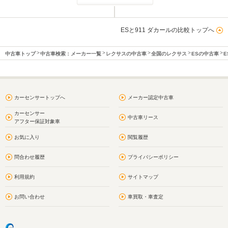
ESと911 ダカールの比較トップへ
中古車トップ
中古車検索：メーカー一覧
レクサスの中古車
全国のレクサス
ESの中古車
E
カーセンサートップへ
メーカー認定中古車
カーセンサー
中古車リース
アフター保証対象車
お気に入り
閲覧履歴
問合わせ履歴
プライバシーポリシー
利用規約
サイトマップ
お問い合わせ
車買取・車査定