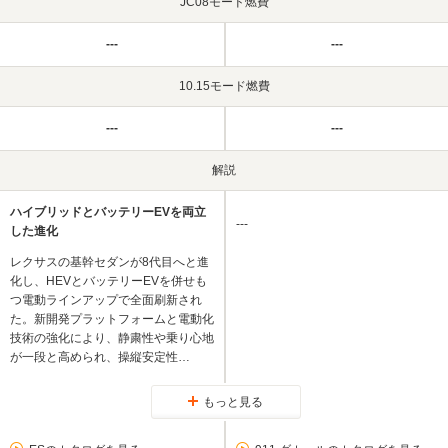
JC08モード燃費
---
---
10.15モード燃費
---
---
解説
ハイブリッドとバッテリーEVを両立
---
した進化
レクサスの基幹セダンが8代目へと進
化し、HEVとバッテリーEVを併せも
つ電動ラインアップで全面刷新され
た。新開発プラットフォームと電動化
技術の強化により、静粛性や乗り心地
が一段と高められ、操縦安定性…
もっと見る