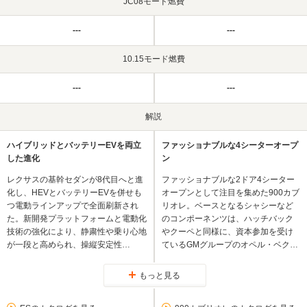
JC08モード燃費
---
---
10.15モード燃費
---
---
解説
ハイブリッドとバッテリーEVを両立
ファッショナブルな4シーターオープ
した進化
ン
レクサスの基幹セダンが8代目へと進
ファッショナブルな2ドア4シーター
化し、HEVとバッテリーEVを併せも
オープンとして注目を集めた900カブ
つ電動ラインアップで全面刷新され
リオレ。ベースとなるシャシーなど
た。新開発プラットフォームと電動化
のコンポーネンツは、ハッチバック
技術の強化により、静粛性や乗り心地
やクーペと同様に、資本参加を受け
が一段と高められ、操縦安定性…
ているGMグループのオペル・ベク…
もっと見る