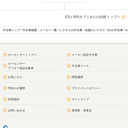
ESと900カブリオレの比較トップへ
中古車トップ
中古車検索：メーカー一覧
レクサスの中古車
全国のレクサス
ESの中古車
E
カーセンサートップへ
メーカー認定中古車
カーセンサー
中古車リース
アフター保証対象車
お気に入り
閲覧履歴
問合わせ履歴
プライバシーポリシー
利用規約
サイトマップ
お問い合わせ
車買取・車査定