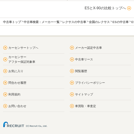
ESとX-90の比較トップへ
中古車トップ
中古車検索：メーカー一覧
レクサスの中古車
全国のレクサス
ESの中古車
E
カーセンサートップへ
メーカー認定中古車
カーセンサー
中古車リース
アフター保証対象車
お気に入り
閲覧履歴
問合わせ履歴
プライバシーポリシー
利用規約
サイトマップ
お問い合わせ
車買取・車査定