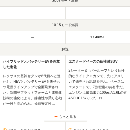
JC08モード燃費
---
---
10.15モード燃費
---
13.4km/L
解説
ハイブリッドとバッテリーEVを両立
エスクードベースの個性派SUV
した進化
2シーター＆Tバールーフという個性
レクサスの基幹セダンが8代目へと進
的なライトクロカンで、先にアメリ
化し、HEVとバッテリーEVを併せも
カで発売され話題を呼ぶ。ベースは
つ電動ラインアップで全面刷新され
エスクードで、7割程度の共有率だ。
た。新開発プラットフォームと電動化
エンジンは最高出力100psの1.6Lの直
技術の強化により、静粛性や乗り心地
4SOHC16バルブ。ロ…
が一段と高められ、操縦安定性…
もっと見る