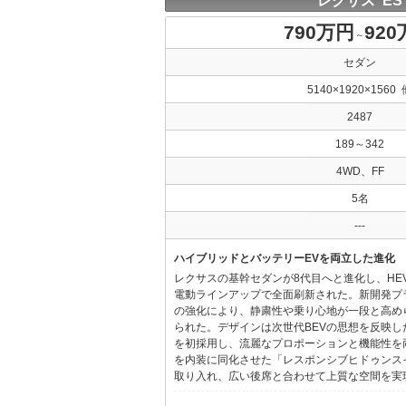
レクサス ES
790万円
92
～
セダン
5140×1920×1560 
2487
189～342
4WD、FF
5名
---
ハイブリッドとバッテリーEVを両立した進化
レクサスの基幹セダンが8代目へと進化し、HE
電動ラインアップで全面刷新された。新開発プ
の強化により、静粛性や乗り心地が一段と高め
られた。デザインは次世代BEVの思想を反映した「Provo
を初採用し、流麗なプロポーションと機能性を
を内装に同化させた「レスポンシブヒドゥンス
取り入れ、広い後席と合わせて上質な空間を実現し