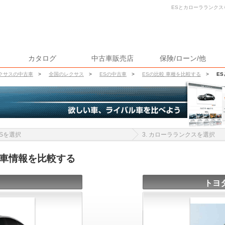
ESとカローラランクス
カタログ
中古車販売店
保険/ローン/他
クサスの中古車
>
全国のレクサス
>
ESの中古車
>
ESの比較 車種を比較する
>
E
 ESを選択
3. カローラランクスを選択
古車情報を比較する
トヨ