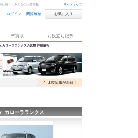
を比較！ - みんなの比較車種
サイトマップ
ログイン
閲覧履歴
お気に入り
車買取
お役立ち記事
Sとカローラランクスの比較 詳細情報
4. 比較情報が満載！
タ カローラランクス