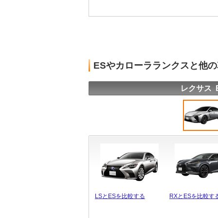
ESやカローラランクスと他
レクサス 
LSとESを比較する
RXとESを比較す