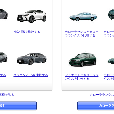
NXとESを比較する
カローラセレスとカロー
カロー
ラランクスを比較する
ララン
較する
クラウンとESを比較する
デュエットとカローララ
カロー
ンクスを比較する
クスを
車種を見る
カローラランク
探す
カローラ