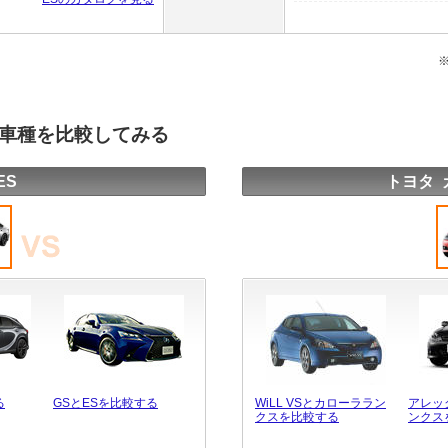
の車種を比較してみる
ES
トヨタ 
る
GSとESを比較する
WiLL VSとカローララン
アレッ
クスを比較する
ンクス