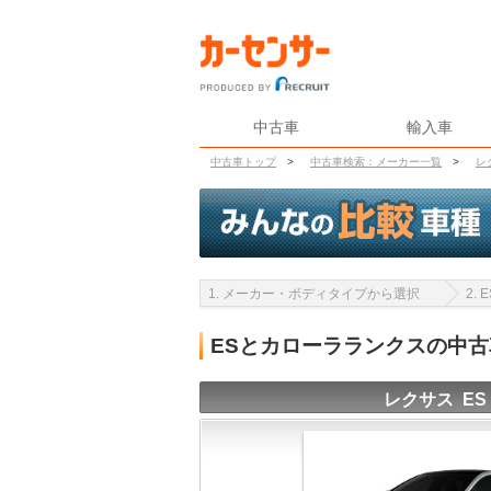
中古車
輸入車
中古車トップ
>
中古車検索：メーカー一覧
>
レ
1. メーカー・ボディタイプから選択
2.
ESとカローラランクスの中
レクサス ES