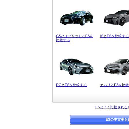
GSハイブリッドとESを
ISとESを比較する
比較する
RCとESを比較する
カムリとESを比
ESとよく比較される
ESの中古車を