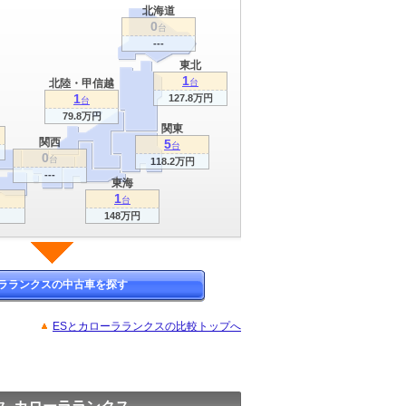
北海道
0
台
---
東北
1
北陸・甲信越
台
1
127.8万円
台
79.8万円
関東
関西
5
台
0
台
118.2万円
---
東海
1
台
148万円
ラランクスの中古車を探す
ESとカローラランクスの比較トップへ