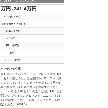
タ カローラランクス
.1万円
241.4万円
～
ハッチバック
4175×1695×1470 他
1496～1795
77～205
FF、4WD
5名
12～17.2km/L
るハッチバック車
の５ドアハッチバックモデル、アレックスとは販
車。セダン譲りの広い居住空間を、ヨーロッパ調
ージングしている。インテリアデザインは基本的
目調パネルやメタル調パネルを設定することで、
ンジンは1.8Lと1.5Lの直４だが、1.8Lには
-ｉ（可変バルブタイミング＆リフト）ユニットを設
MTを設定することで、スポーティ派のニーズに
定もある。(2001.1)