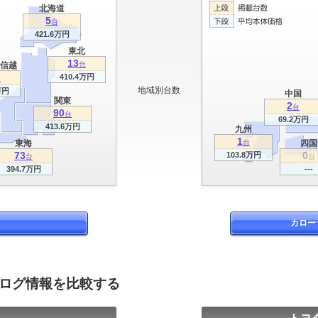
北海道
5
台
421.6万円
東北
13
信越
台
410.4万円
台
地域別台数
万円
中国
関東
2
台
90
台
69.2万円
413.6万円
九州
1
東海
台
四国
73
0
103.8万円
台
台
394.7万円
---
カロー
タログ情報を比較する