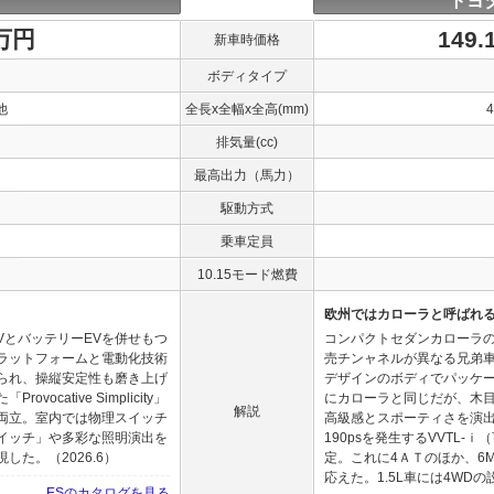
トヨ
0万円
149
新車時価格
ボディタイプ
他
全長x全幅x全高(mm)
排気量(cc)
最高出力（馬力）
駆動方式
乗車定員
10.15モード燃費
欧州ではカローラと呼ばれ
VとバッテリーEVを併せもつ
コンパクトセダンカローラ
ラットフォームと電動化技術
売チンャネルが異なる兄弟
られ、操縦安定性も磨き上げ
デザインのボディでパッケ
cative Simplicity」
にカローラと同じだが、木
解説
両立。室内では物理スイッチ
高級感とスポーティさを演出。エ
イッチ」や多彩な照明演出を
190psを発生するVVTL
た。（2026.6）
定。これに4ＡＴのほか、6
応えた。1.5L車には4WDの設
ESのカタログを見る