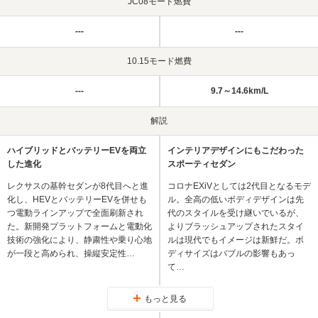
JC08モード燃費
---
---
10.15モード燃費
---
9.7～14.6km/L
解説
ハイブリッドとバッテリーEVを両立
インテリアデザインにもこだわった
した進化
スポーティセダン
レクサスの基幹セダンが8代目へと進
コロナEXiVとしては2代目となるモデ
化し、HEVとバッテリーEVを併せも
ル。全高の低いボディデザインは先
つ電動ラインアップで全面刷新され
代のスタイルを受け継いでいるが、
た。新開発プラットフォームと電動化
よりブラッシュアップされたスタイ
技術の強化により、静粛性や乗り心地
ルは現代でもイメージは新鮮だ。ボ
が一段と高められ、操縦安定性…
ディサイズはバブルの影響もあっ
て…
もっと見る