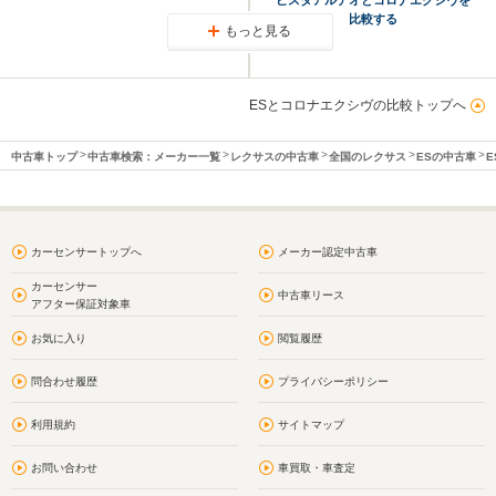
比較する
もっと見る
ESとコロナエクシヴの比較トップへ
中古車トップ
中古車検索：メーカー一覧
レクサスの中古車
全国のレクサス
ESの中古車
E
カーセンサートップへ
メーカー認定中古車
カーセンサー
中古車リース
アフター保証対象車
お気に入り
閲覧履歴
問合わせ履歴
プライバシーポリシー
利用規約
サイトマップ
お問い合わせ
車買取・車査定