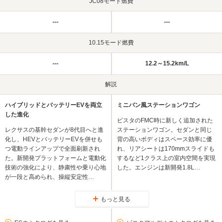
JC08モード燃費
---
---
10.15モード燃費
---
12.2～15.2km/L
解説
ハイブリッドとバッテリーEVを両立
ミニバン風ステーションワゴン
した進化
ビスタのFMC時に新しく追加された
レクサスの基幹セダンが8代目へと進
ステーションワゴン。セダンと同じ
化し、HEVとバッテリーEVを併せも
背の高いボディはスペース効率に優
つ電動ラインアップで全面刷新され
れ、リアシートは170mmスライドも
た。新開発プラットフォームと電動化
するなど1クラス上の室内空間を実現
技術の強化により、静粛性や乗り心地
した。エンジンは新開発1.8L…
が一段と高められ、操縦安定性…
もっと見る