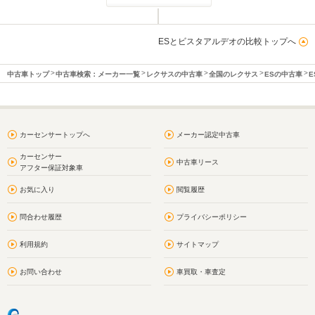
ESとビスタアルデオの比較トップへ
中古車トップ
中古車検索：メーカー一覧
レクサスの中古車
全国のレクサス
ESの中古車
E
カーセンサートップへ
メーカー認定中古車
カーセンサー
中古車リース
アフター保証対象車
お気に入り
閲覧履歴
問合わせ履歴
プライバシーポリシー
利用規約
サイトマップ
お問い合わせ
車買取・車査定