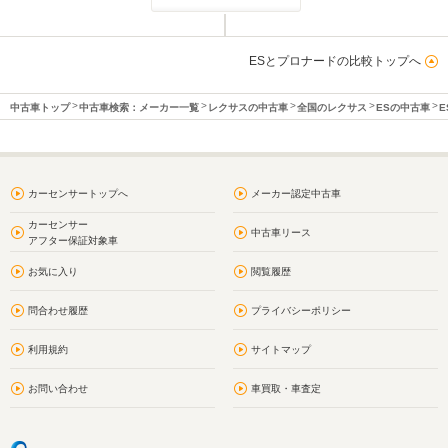
ESとプロナードの比較トップへ
中古車トップ
中古車検索：メーカー一覧
レクサスの中古車
全国のレクサス
ESの中古車
E
カーセンサートップへ
メーカー認定中古車
カーセンサー
中古車リース
アフター保証対象車
お気に入り
閲覧履歴
問合わせ履歴
プライバシーポリシー
利用規約
サイトマップ
お問い合わせ
車買取・車査定