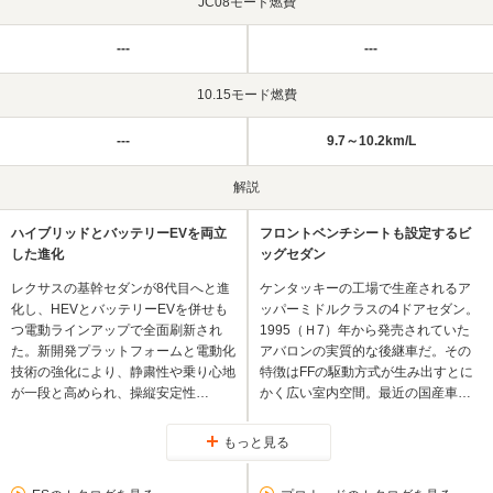
JC08モード燃費
---
---
10.15モード燃費
---
9.7～10.2km/L
解説
ハイブリッドとバッテリーEVを両立
フロントベンチシートも設定するビ
した進化
ッグセダン
レクサスの基幹セダンが8代目へと進
ケンタッキーの工場で生産されるア
化し、HEVとバッテリーEVを併せも
ッパーミドルクラスの4ドアセダン。
つ電動ラインアップで全面刷新され
1995（Ｈ7）年から発売されていた
た。新開発プラットフォームと電動化
アバロンの実質的な後継車だ。その
技術の強化により、静粛性や乗り心地
特徴はFFの駆動方式が生み出すとに
が一段と高められ、操縦安定性…
かく広い室内空間。最近の国産車…
もっと見る