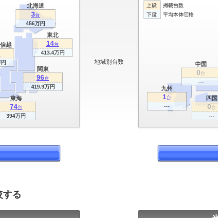
北海道
3
台
456万円
東北
14
信越
台
413.4万円
台
地域別台数
万円
中国
関東
0
台
96
台
---
419.9万円
九州
1
東海
台
四国
74
0
---
台
台
394万円
---
較する