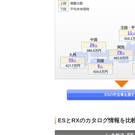
北陸・甲
11
416.1
中国
26
台
関西
388.4万円
79
台
九州
403.9万円
55
台
四国
6
417.7万円
台
419.5万円
ESの中古車を探す
ESとRXのカタログ情報を比