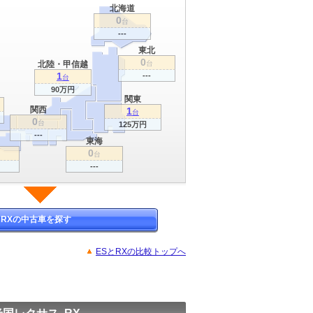
北海道
0
台
---
東北
0
北陸・甲信越
台
1
---
台
90万円
関東
関西
1
台
0
台
125万円
---
東海
0
台
---
RXの中古車を探す
ESとRXの比較トップへ