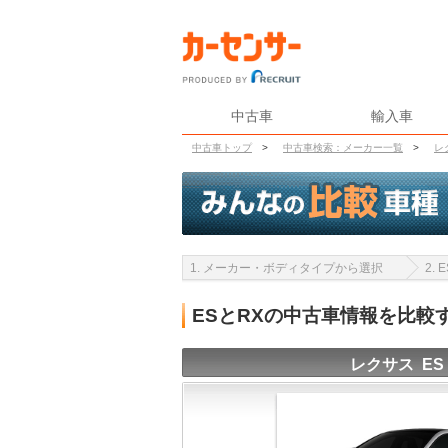
中古車
輸入車
中古車トップ
>
中古車検索：メーカー一覧
>
レ
1. メーカー・ボディタイプから選択
2.
ESとRXの中古車情報を比較
レクサス ES