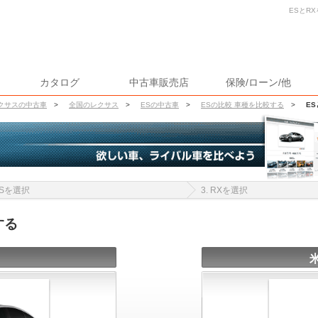
ESとR
カタログ
中古車販売店
保険/ローン/他
クサスの中古車
>
全国のレクサス
>
ESの中古車
>
ESの比較 車種を比較する
>
E
 ESを選択
3. RXを選択
する