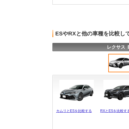
ESやRXと他の車種を比較し
レクサス 
カムリとESを比較する
RXとESを比較す