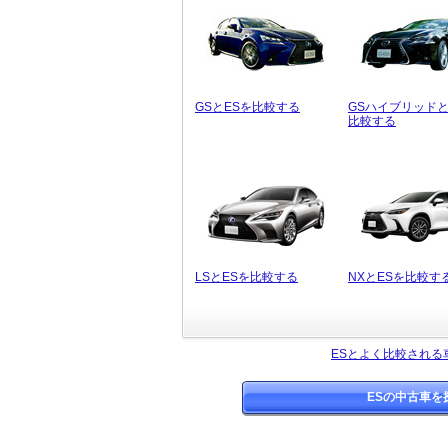
GSとESを比較する
GSハイブリッドと
比較する
LSとESを比較する
NXとESを比較す
ESとよく比較される
ESの中古車を