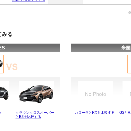
てみる
ES
米国
る
クラウンクロスオーバー
カローラとRXを比較する
GSと
とESを比較する