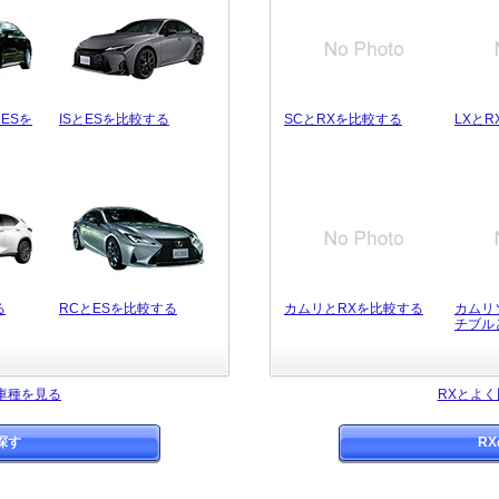
ESを
ISとESを比較する
SCとRXを比較する
LXと
る
RCとESを比較する
カムリとRXを比較する
カムリ
チブル
車種を見る
RXとよ
探す
R