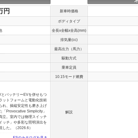
0万円
新車時価格
ボディタイプ
他
全長x全幅x全高(mm)
排気量(cc)
最高出力（馬力）
駆動方式
乗車定員
10.15モード燃費
VとバッテリーEVを併せもつ
ラットフォームと電動化技術
られ、操縦安定性も磨き上げ
cative Simplicity」
解説
両立。室内では物理スイッチ
イッチ」や多彩な照明演出を
た。（2026.6）
ESのカタログを見る