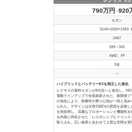
レクサス ES
790万円
92
～
セダン
5140×1920×1560 
2487
189～342
4WD、FF
5名
---
ハイブリッドとバッテリーEVを両立した進化
レクサスの基幹セダンが8代目へと進化し、HE
電動ラインアップで全面刷新された。新開発プ
の強化により、静粛性や乗り心地が一段と高め
られた。デザインは次世代BEVの思想を反映した「Provo
を初採用し、流麗なプロポーションと機能性を
を内装に同化させた「レスポンシブヒドゥンス
取り入れ、広い後席と合わせて上質な空間を実現し