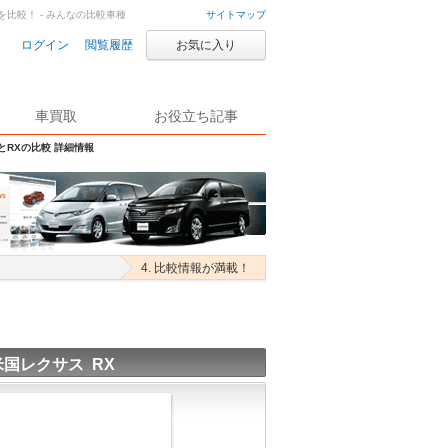
Xを比較！ - みんなの比較車種
サイトマップ
ログイン
閲覧履歴
お気に入り
車買取
お役立ち記事
SとRXの比較 詳細情報
4. 比較情報が満載！
米国レクサス RX