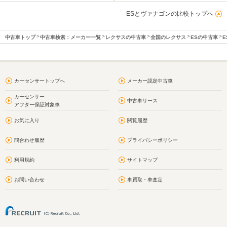
ESとヴァナゴンの比較トップへ
中古車トップ
中古車検索：メーカー一覧
レクサスの中古車
全国のレクサス
ESの中古車
E
カーセンサートップへ
メーカー認定中古車
カーセンサー
中古車リース
アフター保証対象車
お気に入り
閲覧履歴
問合わせ履歴
プライバシーポリシー
利用規約
サイトマップ
お問い合わせ
車買取・車査定