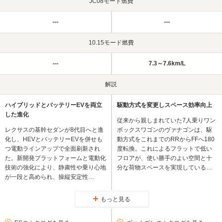
JC08モード燃費
---
---
10.15モード燃費
---
7.3～7.6km/L
解説
ハイブリッドとバッテリーEVを両立
駆動方式を変更しスペース効率向上
した進化
従来から親しまれていた7人乗りワン
レクサスの基幹セダンが8代目へと進
ボックスワゴンのヴァナゴンは、駆
化し、HEVとバッテリーEVを併せも
動方式をこれまでのRRからFFへ180
つ電動ラインアップで全面刷新され
度転換。これによるフラットで低い
た。新開発プラットフォームと電動化
フロアが、使い勝手のよい空間と十
技術の強化により、静粛性や乗り心地
分な荷物スペースを実現している…
が一段と高められ、操縦安定性…
もっと見る