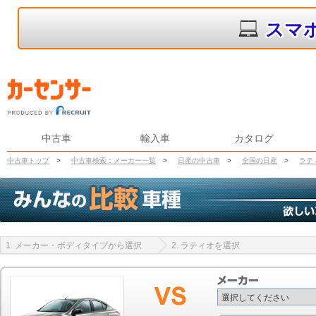
スマ
中古車
輸入車
カタログ
中古車トップ
>
中古車検索：メーカー一覧
>
日産の中古車
>
全国の日産
>
ラテ
1. メーカー・ボディタイプから選択
2. ラティオを選択