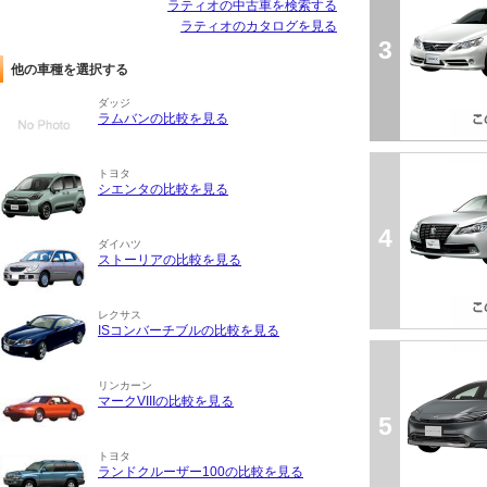
ラティオの中古車を検索する
ラティオのカタログを見る
3
他の車種を選択する
ダッジ
ラムバンの比較を見る
トヨタ
シエンタの比較を見る
4
ダイハツ
ストーリアの比較を見る
レクサス
ISコンバーチブルの比較を見る
リンカーン
マークVIIIの比較を見る
5
トヨタ
ランドクルーザー100の比較を見る