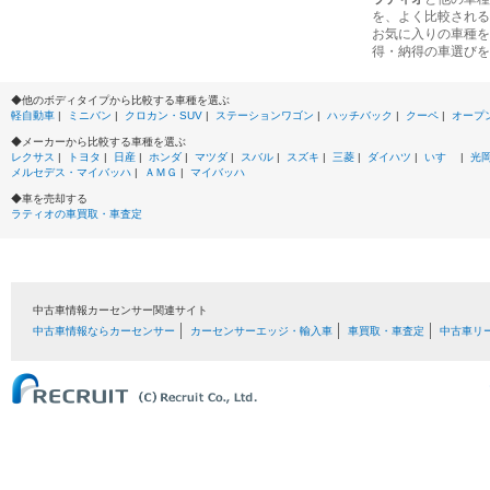
を、よく比較される
お気に入りの車種を
得・納得の車選びを
◆他のボディタイプから比較する車種を選ぶ
軽自動車
|
ミニバン
|
クロカン・SUV
|
ステーションワゴン
|
ハッチバック
|
クーペ
|
オープ
◆メーカーから比較する車種を選ぶ
レクサス
|
トヨタ
|
日産
|
ホンダ
|
マツダ
|
スバル
|
スズキ
|
三菱
|
ダイハツ
|
いすゞ
|
光
メルセデス・マイバッハ
|
ＡＭＧ
|
マイバッハ
◆車を売却する
ラティオの車買取・車査定
中古車情報カーセンサー関連サイト
中古車情報ならカーセンサー
カーセンサーエッジ・輸入車
車買取・車査定
中古車リ