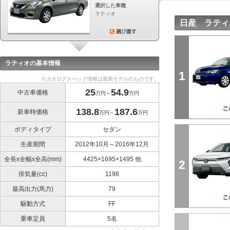
選択した車種
ラティオ
日産 ラティ
ラティオの基本情報
1
※カタログスペック情報は最新モデルのものです。
25
54.9
中古車価格
万円～
万円
138.8
187.6
新車時価格
万円～
万円
ボディタイプ
セダン
生産期間
2012年10月～2016年12月
全長x全幅x全高(mm)
4425×1695×1495 他
2
排気量(cc)
1198
最高出力(馬力)
79
駆動方式
FF
乗車定員
5名