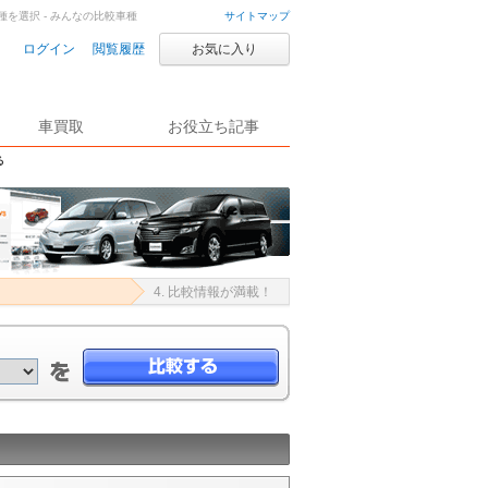
を選択 - みんなの比較車種
サイトマップ
ログイン
閲覧履歴
お気に入り
車買取
お役立ち記事
る
4. 比較情報が満載！