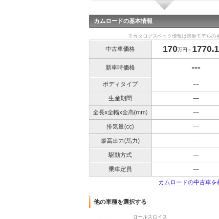
カムロードの基本情報
※カタログスペック情報は最新モデルの
170
1770.1
中古車価格
万円～
---
新車時価格
ボディタイプ
---
生産期間
---
全長x全幅x全高(mm)
---
排気量(cc)
---
最高出力(馬力)
---
駆動方式
---
乗車定員
---
カムロードの中古車を
他の車種を選択する
ロールスロイス