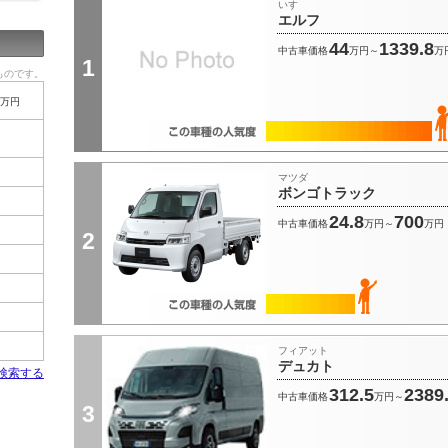
いすゞ
エルフ
44
1339.8
中古車価格
万円～
万
1
ものです。
万円
マツダ
ボンゴトラック
24.8
700
中古車価格
万円～
万円
2
フィアット
デュカト
検索する
312.5
2389
中古車価格
万円～
3