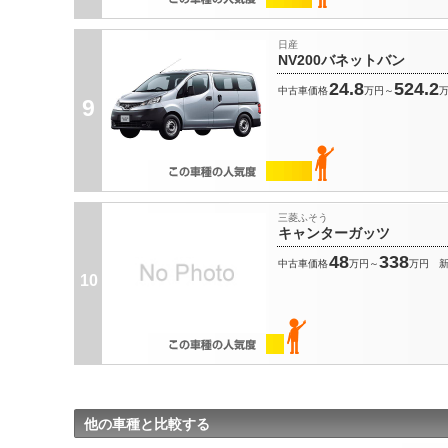
日産
NV200バネットバン
24.8
524.2
中古車価格
万円～
9
三菱ふそう
キャンターガッツ
48
338
中古車価格
万円～
万円
10
他の車種と比較する