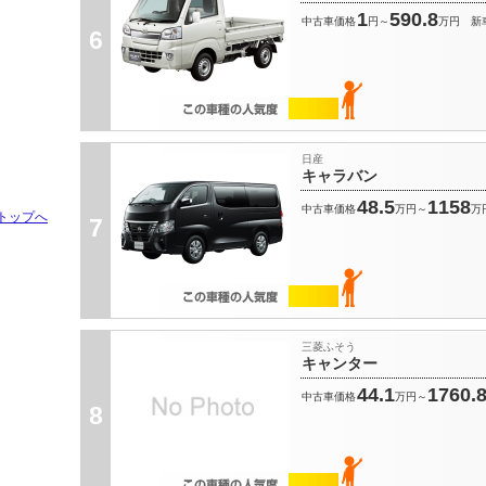
1
590.8
中古車価格
円～
万円
新
6
日産
キャラバン
48.5
1158
中古車価格
万円～
万
トップへ
7
三菱ふそう
キャンター
44.1
1760.
中古車価格
万円～
8