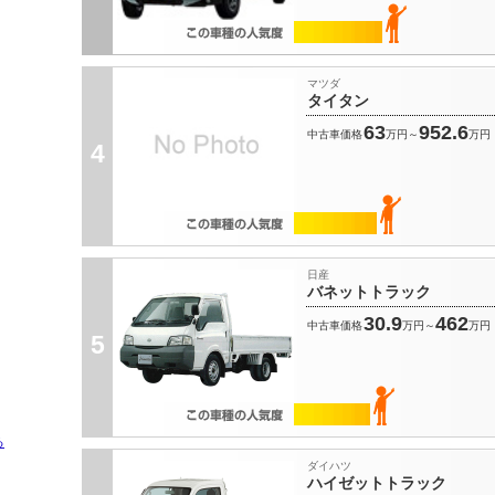
マツダ
タイタン
63
952.6
中古車価格
万円～
万円
4
日産
バネットトラック
30.9
462
中古車価格
万円～
万円
5
る
ダイハツ
ハイゼットトラック