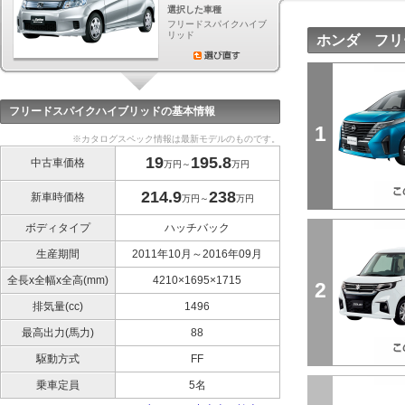
選択した車種
フリードスパイクハイブ
リッド
ホンダ フリ
フリードスパイクハイブリッドの基本情報
1
※カタログスペック情報は最新モデルのものです。
19
195.8
中古車価格
万円～
万円
214.9
238
新車時価格
万円～
万円
ボディタイプ
ハッチバック
生産期間
2011年10月～2016年09月
全長x全幅x全高(mm)
4210×1695×1715
2
排気量(cc)
1496
最高出力(馬力)
88
駆動方式
FF
乗車定員
5名