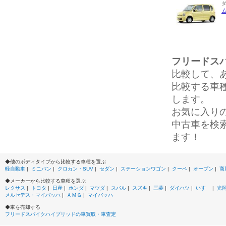
フリードス
比較して、
比較する車
します。
お気に入り
中古車を検
ます！
◆他のボディタイプから比較する車種を選ぶ
軽自動車
|
ミニバン
|
クロカン・SUV
|
セダン
|
ステーションワゴン
|
クーペ
|
オープン
|
商
◆メーカーから比較する車種を選ぶ
レクサス
|
トヨタ
|
日産
|
ホンダ
|
マツダ
|
スバル
|
スズキ
|
三菱
|
ダイハツ
|
いすゞ
|
光
メルセデス・マイバッハ
|
ＡＭＧ
|
マイバッハ
◆車を売却する
フリードスパイクハイブリッドの車買取・車査定