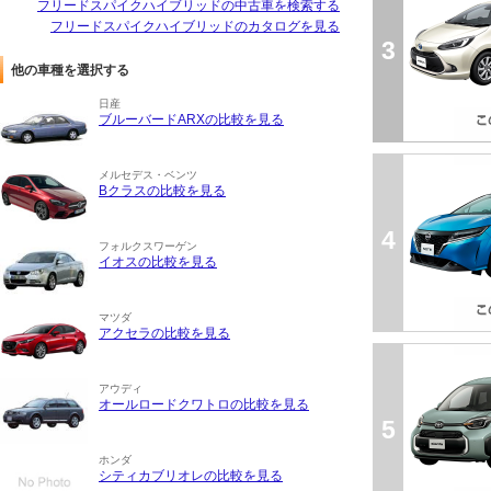
フリードスパイクハイブリッドの中古車を検索する
フリードスパイクハイブリッドのカタログを見る
3
他の車種を選択する
日産
ブルーバードARXの比較を見る
メルセデス・ベンツ
Bクラスの比較を見る
4
フォルクスワーゲン
イオスの比較を見る
マツダ
アクセラの比較を見る
アウディ
オールロードクワトロの比較を見る
5
ホンダ
シティカブリオレの比較を見る