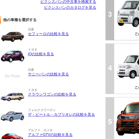
ピクシスバンの中古車を検索する
ピクシスバンのカタログを見る
3
他の車種を選択する
日産
セフィーロの比較を見る
トヨタ
iQの比較を見る
4
日産
サニーバンの比較を見る
トヨタ
クラウンワゴンの比較を見る
フォルクスワーゲン
ザ・ビートル・カブリオレの比較を見る
5
アルファ ロメオ
アルファGTVの比較を見る