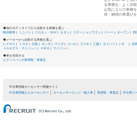
る車種を、よく比較
お気に入りの車種を
得・納得の車選びを
◆他のボディタイプから比較する車種を選ぶ
軽自動車
|
ミニバン
|
クロカン・SUV
|
セダン
|
ステーションワゴン
|
クーペ
|
オープン
|
商
◆メーカーから比較する車種を選ぶ
レクサス
|
トヨタ
|
日産
|
ホンダ
|
マツダ
|
スバル
|
スズキ
|
三菱
|
ダイハツ
|
いすゞ
|
光
メルセデス・マイバッハ
|
ＡＭＧ
|
マイバッハ
◆車を売却する
ピクシスバンの車買取・車査定
中古車情報カーセンサー関連サイト
中古車情報ならカーセンサー
カーセンサーエッジ・輸入車
車買取・車査定
中古車リ