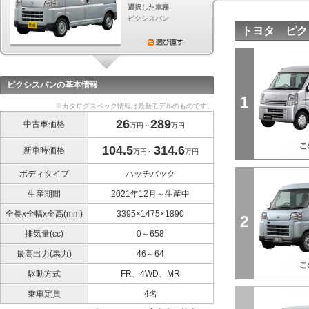
選択した車種
ピクシスバン
トヨタ ピク
ピクシスバンの基本情報
1
※カタログスペック情報は最新モデルのものです。
26
289
中古車価格
万円～
万円
104.5
314.6
新車時価格
万円～
万円
ボディタイプ
ハッチバック
生産期間
2021年12月～生産中
全長x全幅x全高(mm)
3395×1475×1890
2
排気量(cc)
0～658
最高出力(馬力)
46～64
駆動方式
FR、4WD、MR
乗車定員
4名