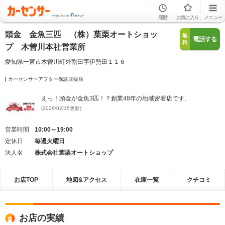
履歴
お気に入り
メニュー
頭金 金魚三匹 （株）葉栗オートショッ
無
電話する
料
プ 木曽川本社営業所
愛知県一宮市木曽川町外割田字伊勢田１１６
カーセンサーアフター保証取扱店
えっ！頭金が金魚3匹！？創業48年の地域密着店です。
(2026/02/15更新)
営業時間
10:00～19:00
定休日
毎週火曜日
法人名
株式会社葉栗オートショップ
お店TOP
地図&アクセス
在庫一覧
クチコミ
お店の実績