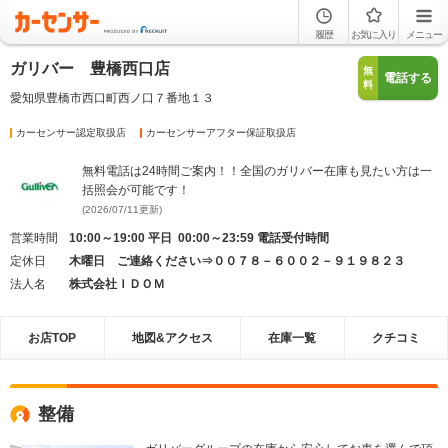
履歴
お気に入り
メニュー
ガリバー 豊橋西口店
無
電話する
料
愛知県豊橋市西口町西ノ口７番地１３
カーセンサー認定取扱店
カーセンサーアフター保証取扱店
無料電話は24時間ご案内！！全国のガリバー在庫も見たい方は一
括照会が可能です！
(2026/07/11更新)
営業時間
10:00～19:00 平日 00:00～23:59 電話受付時間
定休日
木曜日 ご連絡ください⇒００７８－６００２－９１９８２３
法人名
株式会社ＩＤＯＭ
お店TOP
地図&アクセス
在庫一覧
クチコミ
整備