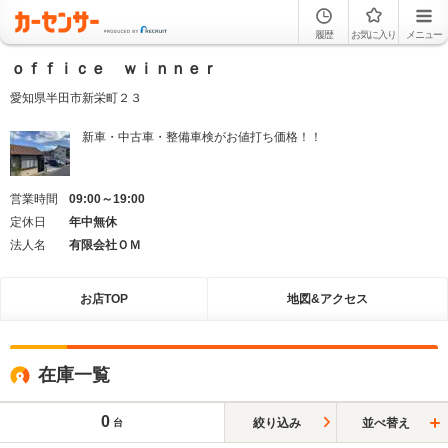
履歴
お気に入り
メニュー
ｏｆｆｉｃｅ ｗｉｎｎｅｒ
愛知県半田市新栄町２３
新車・中古車・整備車検がお値打ち価格！！
営業時間
09:00～19:00
定休日
年中無休
法人名
有限会社ＯＭ
お店TOP
地図&アクセス
在庫一覧
0
絞り込み
並べ替え
台