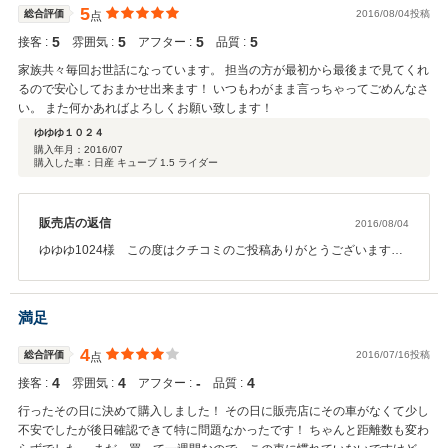
いつでも、お気軽にオイル交換、車検等、ご来店頂けたらと思いま
5
総合評価
2016/08/04投稿
点
す。これからも全社的にお客さに満足 安全 安心をご提供できる
5
5
5
5
接客 :
よう チャンス従業員一同頑張っていきたいと思います。 これからも
雰囲気 :
アフター :
品質 :
宜しくお願い致します。 チャンス茂原店 一同
家族共々毎回お世話になっています。 担当の方が最初から最後まで見てくれ
るので安心しておまかせ出来ます！ いつもわがまま言っちゃってごめんなさ
い。 また何かあればよろしくお願い致します！
ゆゆゆ１０２４
購入年月：
2016/07
購入した車：日産 キューブ 1.5 ライダー
販売店の返信
2016/08/04
ゆゆゆ1024様 この度はクチコミのご投稿ありがとうございます。
ご家族でのお付き合いとても感謝しております。このような高い総
合評価を頂き誠にありがとうございます。ご納車のキューブをとて
も気に入って頂き有難うございます。大切に長く乗って頂けたらと
満足
思います。いつでも、お気軽にオイル交換、車検等、ご来店頂けた
らと思います。これからも全社的にお客さに満足 安全 安心をご
4
総合評価
2016/07/16投稿
点
提供できるよう チャンス従業員一同頑張っていきたいと思います。
4
4
‐
4
接客 :
これからも宜しくお願い致します。 チャンス茂原店 一同
雰囲気 :
アフター :
品質 :
行ったその日に決めて購入しました！ その日に販売店にその車がなくて少し
不安でしたが後日確認できて特に問題なかったです！ ちゃんと距離数も変わ