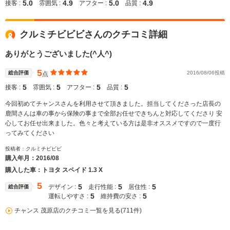
5.0
4.9
5.0
4.9
接客 :
雰囲気 :
アフター :
品質 :
クルミチビビビさんのクチコミ詳細
ありがとうございました(^人^)
5
総合評価
2016/08/06投稿
点
5
5
5
5
接客 :
雰囲気 :
アフター :
品質 :
今回初めてチャンスさんを利用させて頂きました。担当してくださった店長の
鹿間さんは車の事から保険の事まで全部お任せできちんと対応してくださり 安
心してお任せ出来ました。色々と考えている方は是非オススメですので一度行
ってみてください
投稿者：クルミチビビビ
購入年月：
2016/08
購入した車：トヨタ スペイド 1.3 X
5
5
5
5
デザイン :
走行性能 :
居住性 :
総合評価
5
5
運転しやすさ :
維持費の安さ :
チャンス 茂原店のクチコミ一覧を見る(711件)