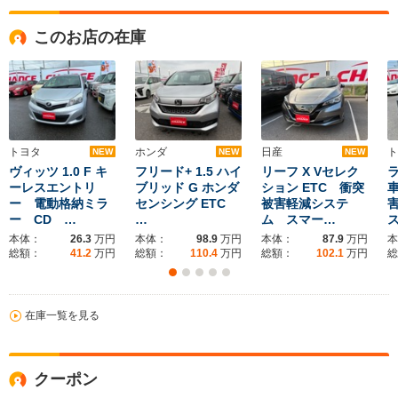
このお店の在庫
トヨタ
ホンダ
日産
ト
NEW
NEW
NEW
ヴィッツ 1.0 F キ
フリード+ 1.5 ハイ
リーフ X Vセレク
ラ
ーレスエントリ
ブリッド G ホンダ
ション ETC 衝突
ー 電動格納ミラ
センシング ETC
被害軽減システ
ー CD …
…
ム スマー…
本体：
26.3
万円
本体：
98.9
万円
本体：
87.9
万円
本
総額：
41.2
万円
総額：
110.4
万円
総額：
102.1
万円
総
在庫一覧を見る
クーポン