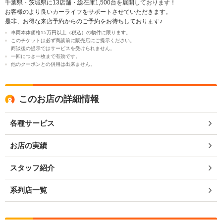
千葉県・茨城県に13店舗・総在庫1,500台を展開しております！
お客様のより良いカーライフをサポートさせていただきます。
是非、お得な来店予約からのご予約をお待ちしております♪
車両本体価格15万円以上（税込）の物件に限ります。
このチケットは必ず商談前に販売店にご提示ください。
商談後の提示ではサービスを受けられません。
一回につき一枚まで有効です。
他のクーポンとの併用は出来ません。
このお店の詳細情報
各種サービス
お店の実績
スタッフ紹介
系列店一覧