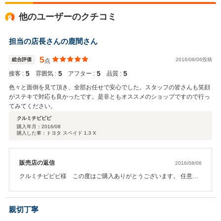
他のユーザーのクチコミ
担当の店長さんの鹿間さん
5
総合評価
2016/08/06投稿
点
5
5
5
5
接客 :
雰囲気 :
アフター :
品質 :
色々と面倒を見て頂き、全部お任せで安心でした。スタッフの皆さんも笑顔
がステキで対応も良かったです。是非ともオススメのショップですので行っ
てみてください。
クルミチビビビ
購入年月：
2016/08
購入した車：トヨタ スペイド 1.3 X
販売店の返信
2016/08/06
クルミチビビビ様 この度はご購入ありがとうございます。 任意保
険も任せていただき更には、このような高い総合評価を頂き誠にあ
りがとうございます。スペイドをとても気に入って頂き有難うござ
います。１７インチAWを付け決まってましたね！愛車を大事にする
親切丁寧
クルミチビビビ様なので、大切に長く乗って頂けたらと思います。