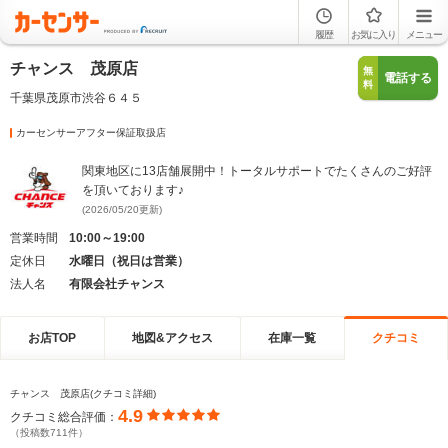
履歴
お気に入り
メニュー
チャンス 茂原店
無
電話する
料
千葉県茂原市渋谷６４５
カーセンサーアフター保証取扱店
関東地区に13店舗展開中！トータルサポートでたくさんのご好評
を頂いております♪
(2026/05/20更新)
営業時間
10:00～19:00
定休日
水曜日（祝日は営業）
法人名
有限会社チャンス
お店TOP
地図&アクセス
在庫一覧
クチコミ
チャンス 茂原店(クチコミ詳細)
4.9
クチコミ総合評価：
（投稿数711件）