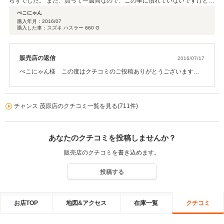
らずでした。 まだ、買って一週間なので、この車に慣れていないですけど、
運転を楽しみたいと思います！
ぺこにゃん
購入年月：
2016/07
購入した車：スズキ ハスラー 660 G
販売店の返信
2016/07/17
ぺこにゃん様 この度はクチコミのご投稿ありがとうございます。
ご家族様でのお付き合い更には、このような高い総合評価を頂き誠
にありがとうございます。ハスラーをとても気に入って頂き有難う
ございます。愛車を大事にするぺこにゃん様なので、大切に長く乗
チャンス 茂原店のクチコミ一覧を見る(711件)
って頂けたらと思います。いつでも、お気軽にオイル交換、車検
等、ご来店頂けたらと思います。これからも全社的にお客さに満
足 安全 安心をご提供できるよう チャンス従業員一同頑張ってい
あなたのクチコミを投稿しませんか？
きたいと思います。 これからも宜しくお願い致します。 チャンス茂
原店 一同
販売店のクチコミを書き込めます。
投稿する
お店TOP
地図&アクセス
在庫一覧
クチコミ