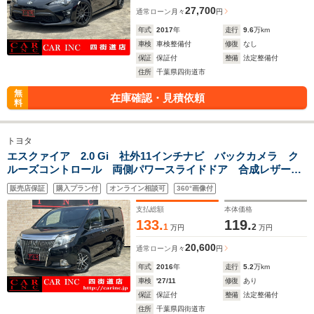
27,700
通常ローン
月々
円
年式
2017
年
走行
9.6
万km
車検
車検整備付
修復
なし
保証
保証付
整備
法定整備付
住所
千葉県四街道市
無
在庫確認・見積依頼
料
トヨタ
エスクァイア 2.0 Gi 社外11インチナビ バックカメラ ク
ルーズコントロール 両側パワースライドドア 合成レザーシ
ート クリアランスソナー シートヒーター 衝突被害軽減ブ
販売店保証
購入プラン付
オンライン相談可
360°画像付
レーキ LEDヘッドライト 社外15インチアルミ
支払総額
本体価格
133.
119.
1
2
万円
万円
20,600
通常ローン
月々
円
年式
2016
年
走行
5.2
万km
車検
'27/11
修復
あり
保証
保証付
整備
法定整備付
住所
千葉県四街道市