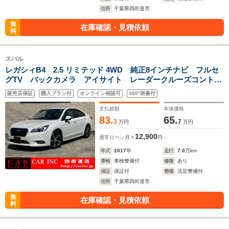
住所
千葉県四街道市
無
在庫確認・見積依頼
料
スバル
レガシィB4 2.5 リミテッド 4WD 純正8インチナビ フルセ
グTV バックカメラ アイサイト レーダークルーズコントロ
ール 黒レザーシート シートヒーター ステアリングヒータ
販売店保証
購入プラン付
オンライン相談可
360°画像付
ー ETC ブラインドスポットモニター LEDヘッドライト
支払総額
本体価格
83.
65.
3
7
万円
万円
12,900
通常ローン
月々
円
年式
2017
年
走行
7.0
万km
車検
車検整備付
修復
あり
保証
保証付
整備
法定整備付
住所
千葉県四街道市
無
在庫確認・見積依頼
料