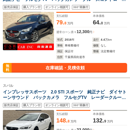
ル フロントシートヒーター 衝突被害軽減ブレーキ ブライ
販売店保証
購入プラン付
オンライン相談可
360°画像付
ンドスポットモニター パドルシフト ETC LEDヘッドライ
ト 純正エアロ
支払総額
本体価格
79.
64.
8
0
万円
万円
12,300
通常ローン
月々
円
年式
2016
年
走行
4.4
万km
車検
車検整備付
修復
なし
保証
保証付
整備
法定整備付
住所
千葉県四街道市
無
在庫確認・見積依頼
料
スバル
インプレッサスポーツ 2.0 STI スポーツ 純正ナビ ダイヤト
ーンサウンド バックカメラ フルセグTV レーダークルーズ
コントロール 衝突被害軽減ブレーキ パワーシート ブライ
販売店保証
購入プラン付
オンライン相談可
360°画像付
ンドスポットモニター ETC2.0 LEDヘッドライト 純正アル
ミ
支払総額
本体価格
148.
132.
8
9
万円
万円
23,000