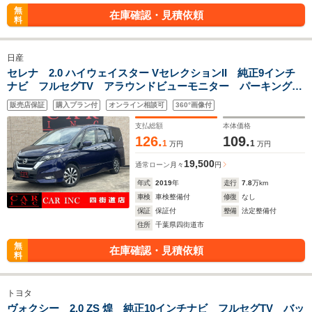
無
在庫確認・見積依頼
料
日産
セレナ 2.0 ハイウェイスター VセレクションII 純正9インチ
ナビ フルセグTV アラウンドビューモニター パーキングア
シスト 両側パワースライドドア クルーズコントロール 衝
販売店保証
購入プラン付
オンライン相談可
360°画像付
突被害軽減ブレーキ クリアランスソナー ETC LEDヘッド
ライト
支払総額
本体価格
126.
109.
1
1
万円
万円
19,500
通常ローン
月々
円
年式
2019
年
走行
7.8
万km
車検
車検整備付
修復
なし
保証
保証付
整備
法定整備付
住所
千葉県四街道市
無
在庫確認・見積依頼
料
トヨタ
ヴォクシー 2.0 ZS 煌 純正10インチナビ フルセグTV バッ