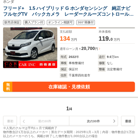
ホンダ
フリード+ 1.5 ハイブリッド G ホンダセンシング 純正ナビ
フルセグTV バックカメラ レーダークルーズコントロール
両側パワースライドドア ビルトインETC シートヒーター
販売店保証
購入プラン付
オンライン相談可
360°画像付
衝突被害軽減ブレーキ 車線逸脱警報 LEDヘッドライト プ
ッシュスタート
支払総額
本体価格
134
119.
0
万円
万円
20,700
通常ローン
月々
円
年式
2022
年
走行
9.0
万km
車検
車検整備付
修復
なし
保証
保証付
整備
法定整備付
住所
千葉県四街道市
無
在庫確認・見積依頼
料
1
/4
最初
前の30件
次の30件
最後
※人気のクルマは平均1ヶ月で掲載終了
物件数合計1万台以上のメーカー｜算出データ期間：2025年1月～3月｜内容：物件数合計1万台
以上のメーカーのうち、掲載が終了した物件数が1,000台以上の場合