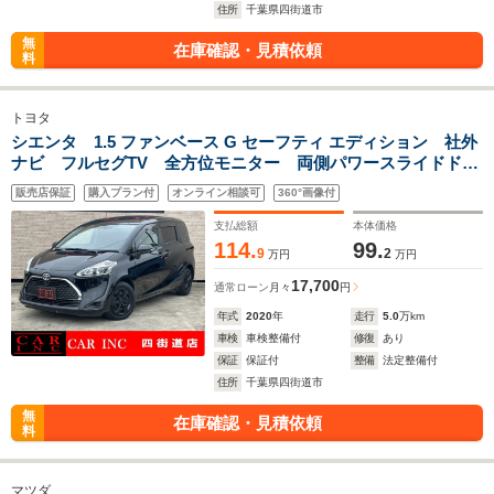
住所
千葉県四街道市
無
在庫確認・見積依頼
料
トヨタ
シエンタ 1.5 ファンベース G セーフティ エディション 社外
ナビ フルセグTV 全方位モニター 両側パワースライドド
ア シートヒーター ステアリングヒーター 衝突被害軽減ブ
販売店保証
購入プラン付
オンライン相談可
360°画像付
レーキ 車線逸脱警報 アイドリングストップ ビルトイン
ETC オートハイビーム
支払総額
本体価格
114.
99.
9
2
万円
万円
17,700
通常ローン
月々
円
年式
2020
年
走行
5.0
万km
車検
車検整備付
修復
あり
保証
保証付
整備
法定整備付
住所
千葉県四街道市
無
在庫確認・見積依頼
料
マツダ