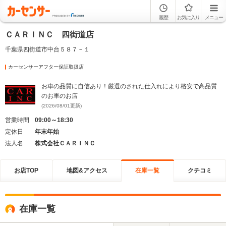
履歴
お気に入り
メニュー
ＣＡＲＩＮＣ 四街道店
千葉県四街道市中台５８７－１
カーセンサーアフター保証取扱店
お車の品質に自信あり！厳選のされた仕入れにより格安で高品質
のお車のお店
(2026/08/01更新)
営業時間
09:00～18:30
定休日
年末年始
法人名
株式会社ＣＡＲＩＮＣ
お店TOP
地図&アクセス
在庫一覧
クチコミ
在庫一覧