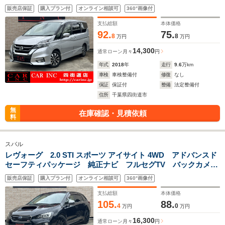
アシスト 両側オートスライドドア エマージェンシーブレー
販売店保証
購入プラン付
オンライン相談可
360°画像付
キ スマートルームミラー LEDヘッドライト ETC シート
カバー
支払総額
本体価格
92.
75.
8
8
万円
万円
14,300
通常ローン
月々
円
年式
2018
年
走行
9.6
万km
車検
車検整備付
修復
なし
保証
保証付
整備
法定整備付
住所
千葉県四街道市
無
在庫確認・見積依頼
料
スバル
レヴォーグ 2.0 STI スポーツ アイサイト 4WD アドバンスド
セーフティパッケージ 純正ナビ フルセグTV バックカメ
ラ 左サイドカメラ レーダークルーズコントロール レザー
販売店保証
購入プラン付
オンライン相談可
360°画像付
シート シートヒーター LEDヘッドライト RAYS19インチ
アルミ
支払総額
本体価格
105.
88.
4
0
万円
万円
16,300
通常ローン
月々
円