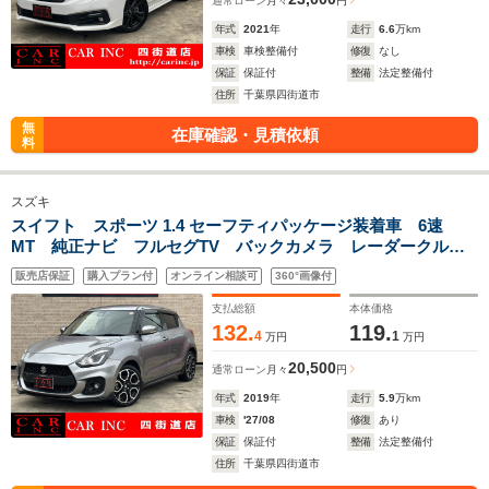
通常ローン
月々
円
年式
2021
年
走行
6.6
万km
車検
車検整備付
修復
なし
保証
保証付
整備
法定整備付
住所
千葉県四街道市
無
在庫確認・見積依頼
料
スズキ
スイフト スポーツ 1.4 セーフティパッケージ装着車 6速
MT 純正ナビ フルセグTV バックカメラ レーダークルー
ズコントロール 衝突被害軽減ブレーキ 車線逸脱警報
販売店保証
購入プラン付
オンライン相談可
360°画像付
ETC 運転席シートヒーター LEDヘッドライト プッシュス
タート 純正アルミ
支払総額
本体価格
132.
119.
4
1
万円
万円
20,500
通常ローン
月々
円
年式
2019
年
走行
5.9
万km
車検
'27/08
修復
あり
保証
保証付
整備
法定整備付
住所
千葉県四街道市