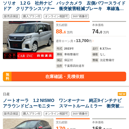
ソリオ 1.2 G 社外ナビ バックカメラ 左側パワースライド
ドア クリアランスソナー 衝突被害軽減ブレーキ 車線逸脱
警報 プッシュスタート ETC オートライト
販売店保証
購入プラン付
オンライン相談可
360°画像付
支払総額
本体価格
88.
74.
6
0
万円
万円
13,700
通常ローン
月々
円
年式
2023
年
走行
8.3
万km
車検
車検整備付
修復
なし
保証
保証付
整備
法定整備付
住所
千葉県四街道市
無
在庫確認・見積依頼
料
日産
NEW
ノートオーラ 1.2 NISMO ワンオーナー 純正9インチナビ
アラウンドビューモニター スマートルームミラー 衝突被害
軽減ブレーキ ブラインドスポットモニター クリアランスソ
販売店保証
購入プラン付
オンライン相談可
360°画像付
ナー ETC LEDヘッドライト 専用エアロ
支払総額
本体価格
170.
158.