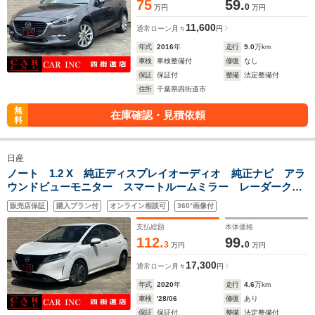
75
59.
0
万円
万円
11,600
通常ローン
月々
円
年式
2016
年
走行
9.0
万km
車検
車検整備付
修復
なし
保証
保証付
整備
法定整備付
住所
千葉県四街道市
無
在庫確認・見積依頼
料
日産
ノート 1.2 X 純正ディスプレイオーディオ 純正ナビ アラ
ウンドビューモニター スマートルームミラー レーダークル
ーズコントロール 衝突被害軽減ブレーキ ETC2.0 クリアラ
販売店保証
購入プラン付
オンライン相談可
360°画像付
ンスソナー 純正ドライブレコーダー
支払総額
本体価格
112.
99.
3
0
万円
万円
17,300
通常ローン
月々
円
年式
2020
年
走行
4.6
万km
車検
'28/06
修復
あり
保証
保証付
整備
法定整備付