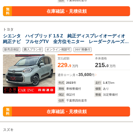
住所
千葉県四街道市
無
在庫確認・見積依頼
料
トヨタ
シエンタ ハイブリッド 1.5 Z 純正ディスプレイオーディオ
純正ナビ フルセグTV 全方位モニター レーダークルーズコ
ントロール 両側パワースライドドア 衝突被害軽減ブレー
販売店保証
購入プラン付
オンライン相談可
360°画像付
キ クリアランスソナー ETC2.0 LEDヘッドライト
支払総額
本体価格
229.
215.
9
0
万円
万円
35,600
通常ローン
月々
円
年式
2023
年
走行
1.8
万km
車検
車検整備付
修復
あり
保証
保証付
整備
法定整備付
住所
千葉県四街道市
無
在庫確認・見積依頼
料
スズキ