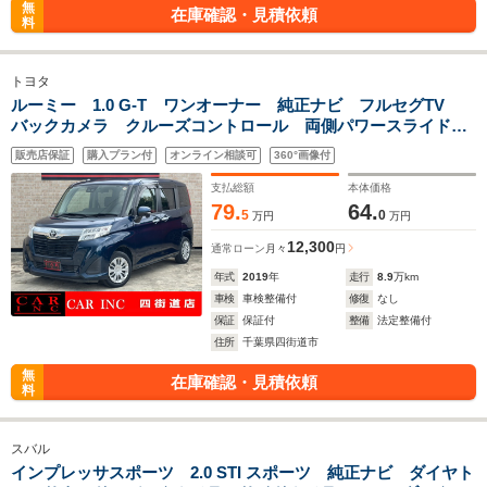
無
在庫確認・見積依頼
料
トヨタ
ルーミー 1.0 G-T ワンオーナー 純正ナビ フルセグTV
バックカメラ クルーズコントロール 両側パワースライドド
ア クリアランスソナー ETC シートヒーター 衝突被害軽
販売店保証
購入プラン付
オンライン相談可
360°画像付
減ブレーキLEDヘッドライト オートハイビーム
支払総額
本体価格
79.
64.
5
0
万円
万円
12,300
通常ローン
月々
円
年式
2019
年
走行
8.9
万km
車検
車検整備付
修復
なし
保証
保証付
整備
法定整備付
住所
千葉県四街道市
無
在庫確認・見積依頼
料
スバル
インプレッサスポーツ 2.0 STI スポーツ 純正ナビ ダイヤト