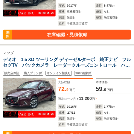
年式
2017
年
走行
9.4
万km
車検
車検整備付
修復
なし
保証
保証付
整備
法定整備付
住所
千葉県四街道市
無
在庫確認・見積依頼
料
マツダ
デミオ 1.5 XD ツーリング ディーゼルターボ 純正ナビ フル
セグTV バックカメラ レーダークルーズコントロール ハー
フレザーシート シートヒーター クリアランスソナー 衝突
販売店保証
購入プラン付
オンライン相談可
360°画像付
被害軽減ブレーキ ルーフスポイラー ETC LEDヘッドライ
ト
支払総額
本体価格
72.
59.
9
0
万円
万円
11,200
通常ローン
月々
円
年式
2016
年
走行
2.7
万km
車検
'27/12
修復
なし
保証
保証付
整備
法定整備付
住所
千葉県四街道市
無