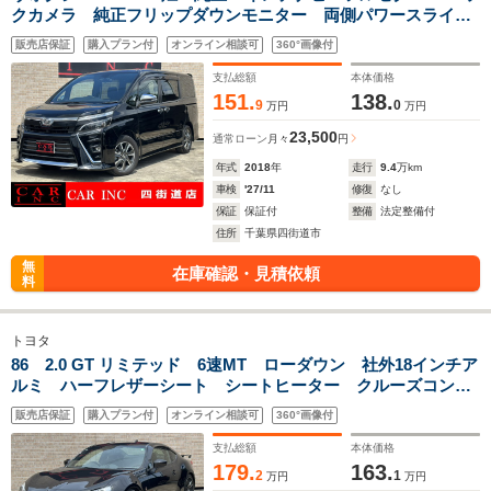
クカメラ 純正フリップダウンモニター 両側パワースライド
ドア クリアランスソナー トヨタセーフティセンス LEDヘ
販売店保証
購入プラン付
オンライン相談可
360°画像付
ッドライト Wエアコン 純正アルミ ETC
支払総額
本体価格
151.
138.
9
0
万円
万円
23,500
通常ローン
月々
円
年式
2018
年
走行
9.4
万km
車検
'27/11
修復
なし
保証
保証付
整備
法定整備付
住所
千葉県四街道市
無
在庫確認・見積依頼
料
トヨタ
86 2.0 GT リミテッド 6速MT ローダウン 社外18インチア
ルミ ハーフレザーシート シートヒーター クルーズコント
ロール 純正リヤスポイラー 横滑り防止 LEDヘッドライ
販売店保証
購入プラン付
オンライン相談可
360°画像付
ト オートライト フォグランプ プッシュスタート
支払総額
本体価格
179.
163.
2
1
万円
万円