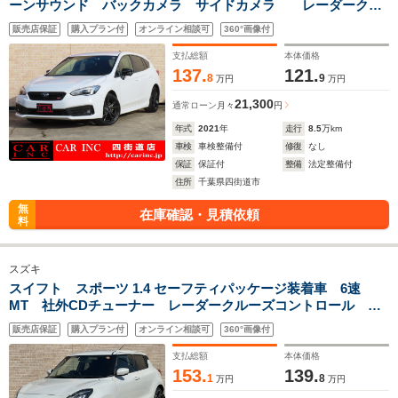
ーンサウンド バックカメラ サイドカメラ レーダークル
ーズコントロール 衝突被害軽減ブレーキ 車線逸脱警報 ア
販売店保証
購入プラン付
オンライン相談可
360°画像付
イドリングストップ ブラインドスポットモニター LEDヘッ
ドライト
支払総額
本体価格
137.
121.
8
9
万円
万円
21,300
通常ローン
月々
円
年式
2021
年
走行
8.5
万km
車検
車検整備付
修復
なし
保証
保証付
整備
法定整備付
住所
千葉県四街道市
無
在庫確認・見積依頼
料
スズキ
スイフト スポーツ 1.4 セーフティパッケージ装着車 6速
MT 社外CDチューナー レーダークルーズコントロール 衝
突被害軽減ブレーキ 車線逸脱警報 横滑り防止装置 ETC
販売店保証
購入プラン付
オンライン相談可
360°画像付
運転席シートヒーター プッシュスタート LEDヘッドライ
ト 純正アルミ
支払総額
本体価格
153.
139.
1
8
万円
万円