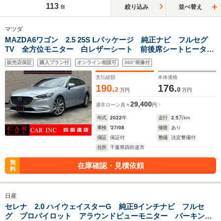
113
絞り込み
並べ替え
台
マツダ
MAZDA6ワゴン 2.5 25S Lパッケージ 純正ナビ フルセグ
TV 全方位モニター 白レザーシート 前後席シートヒータ
ー BOSEサウンド レーダークルーズコントロール クリア
販売店保証
購入プラン付
オンライン相談可
360°画像付
ランスソナー 衝突被害軽減ブレーキ LEDヘッドライト 純
正アルミ
支払総額
本体価格
190.
176.
2
0
万円
万円
29,400
通常ローン
月々
円
年式
2022
年
走行
2.5
万km
車検
'27/08
修復
あり
保証
保証付
整備
法定整備付
住所
千葉県四街道市
無
在庫確認・見積依頼
料
日産
セレナ 2.0 ハイウェイスターG 純正9インチナビ フルセ
グ プロパイロット アラウンドビューモニター パーキング