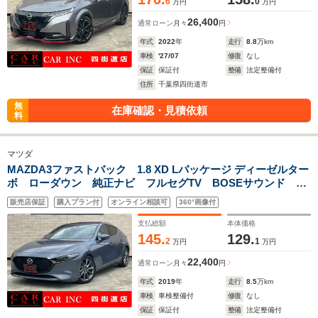
6
0
万円
万円
26,400
通常ローン
月々
円
年式
2022
年
走行
8.8
万km
車検
'27/07
修復
なし
保証
保証付
整備
法定整備付
住所
千葉県四街道市
無
在庫確認・見積依頼
料
マツダ
MAZDA3ファストバック 1.8 XD Lパッケージ ディーゼルター
ボ ローダウン 純正ナビ フルセグTV BOSEサウンド 全
方位モニター レザーシート 運転席パワーシート シートヒ
販売店保証
購入プラン付
オンライン相談可
360°画像付
ーター レーダークルーズコントロール 衝突被害軽減ブレー
キ クリアランスソナー ETC
支払総額
本体価格
145.
129.
2
1
万円
万円
22,400
通常ローン
月々
円
年式
2019
年
走行
8.5
万km
車検
車検整備付
修復
なし
保証
保証付
整備
法定整備付