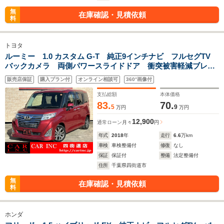
無
在庫確認・見積依頼
料
トヨタ
ルーミー 1.0 カスタム G-T 純正9インチナビ フルセグTV
バックカメラ 両側パワースライドドア 衝突被害軽減ブレー
キ 車線逸脱警報 アイドリングストップ クルーズコントロ
販売店保証
購入プラン付
オンライン相談可
360°画像付
ール ビルトインETC LEDヘッドライト 純正アルミ
支払総額
本体価格
83.
70.
5
9
万円
万円
12,900
通常ローン
月々
円
年式
2018
年
走行
6.6
万km
車検
車検整備付
修復
なし
保証
保証付
整備
法定整備付
住所
千葉県四街道市
無
在庫確認・見積依頼
料
ホンダ