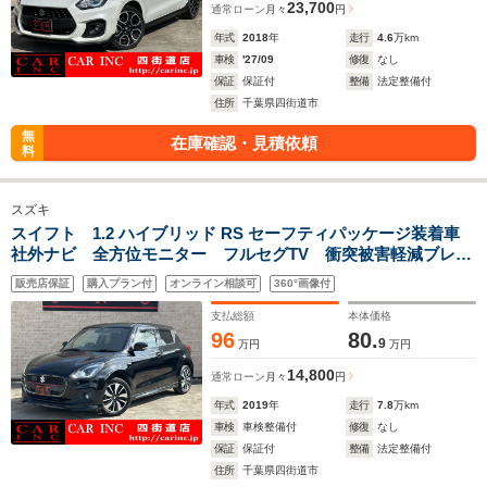
23,700
通常ローン
月々
円
年式
2018
年
走行
4.6
万km
車検
'27/09
修復
なし
保証
保証付
整備
法定整備付
住所
千葉県四街道市
無
在庫確認・見積依頼
料
スズキ
スイフト 1.2 ハイブリッド RS セーフティパッケージ装着車
社外ナビ 全方位モニター フルセグTV 衝突被害軽減ブレー
キ レーダークルーズコントロール パドルシフト ETC2.0
販売店保証
購入プラン付
オンライン相談可
360°画像付
運転席シートヒーター LEDヘッドライト プッシュスター
ト 純正16インチアルミ
支払総額
本体価格
96
80.
9
万円
万円
14,800
通常ローン
月々
円
年式
2019
年
走行
7.8
万km
車検
車検整備付
修復
なし
保証
保証付
整備
法定整備付
住所
千葉県四街道市