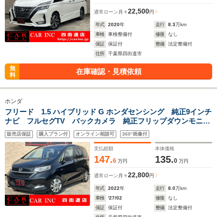
22,500
通常ローン
月々
円
年式
2020
年
走行
8.3
万km
車検
車検整備付
修復
なし
保証
保証付
整備
法定整備付
住所
千葉県四街道市
無
在庫確認・見積依頼
料
ホンダ
フリード 1.5 ハイブリッド G ホンダセンシング 純正9インチ
ナビ フルセグTV バックカメラ 純正フリップダウンモニタ
ー レーダークルーズコントロール 両側パワースライドド
販売店保証
購入プラン付
オンライン相談可
360°画像付
ア 衝突被害軽減ブレーキ 車線逸脱警報 LEDヘッドライ
ト ビルトインETC
支払総額
本体価格
147.
135.
6
0
万円
万円
22,800
通常ローン
月々
円
年式
2022
年
走行
8.0
万km
車検
'27/02
修復
なし
保証
保証付
整備
法定整備付