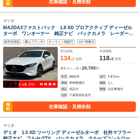
在庫確認・見積依頼
料
マツダ
MAZDA3ファストバック 1.8 XD プロアクティブ ディーゼル
ターボ ワンオーナー 純正ナビ バックカメラ レーダーク
ルーズコントロール パドルシフト ヘッドアップディスプレ
販売店保証
購入プラン付
オンライン相談可
360°画像付
イ 衝突被害軽減ブレーキ クリアランスソナー ETC LED
ヘッドライト 純正アルミ
支払総額
本体価格
134.
118.
2
0
万円
万円
20,700
通常ローン
月々
円
年式
2021
年
走行
7.6
万km
車検
車検整備付
修復
なし
保証
保証付
整備
法定整備付
住所
千葉県四街道市
無
在庫確認・見積依頼
料
マツダ
デミオ 1.5 XD ツーリング ディーゼルターボ 社外マフラー
純正ナビ フルセグTV バックカメラ クルーズコントロー