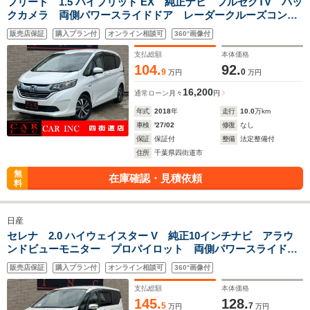
フリード 1.5 ハイブリッド EX 純正ナビ フルセグTV バッ
クカメラ 両側パワースライドドア レーダークルーズコント
ロール 衝突被害軽減ブレーキ ビルトインETC ハーフレザ
販売店保証
購入プラン付
オンライン相談可
360°画像付
ーシート シートヒーター LEDヘッドライト 純正アルミ
支払総額
本体価格
104.
92.
9
0
万円
万円
16,200
通常ローン
月々
円
年式
2018
年
走行
10.0
万km
車検
'27/02
修復
なし
保証
保証付
整備
法定整備付
住所
千葉県四街道市
無
在庫確認・見積依頼
料
日産
セレナ 2.0 ハイウェイスター V 純正10インチナビ アラウ
ンドビューモニター プロパイロット 両側パワースライドド
ア 衝突被害軽減ブレーキ クリアランスソナー LEDヘッド
販売店保証
購入プラン付
オンライン相談可
360°画像付
ライト ブラインドスポットモニター Wエアコン 純正アル
ミ
支払総額
本体価格
145.
128.
5
7
万円
万円