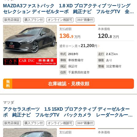
MAZDA3ファストバック 1.8 XD プロアクティブ ツーリング
セレクション ディーゼルターボ 純正ナビ フルセグTV 全方
位モニター レーダークルーズコントロール 衝突被害軽減ブ
販売店保証
購入プラン付
オンライン相談可
360°画像付
レーキ クリアランスソナー シートヒーター ステアリング
ヒーター LEDヘッドライト ETC パドルシフト
支払総額
本体価格
136.
120.
9
8
万円
万円
21,200
通常ローン
月々
円
年式
2019
年
走行
2.6
万km
車検
車検整備付
修復
あり
保証
保証付
整備
法定整備付
住所
千葉県四街道市
無
在庫確認・見積依頼
料
マツダ
アクセラスポーツ 1.5 15XD プロアクティブ ディーゼルター
ボ 純正ナビ フルセグTV バックカメラ レーダークルーズ
コントロール パドルシフト ETC 衝突被害軽減ブレーキ
販売店保証
購入プラン付
オンライン相談可
360°画像付
リヤパーキングセンサー LEDヘッドライト プッシュスター
ト 純正18インチアルミ
支払総額
本体価格