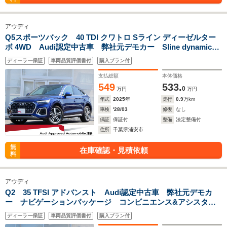
アウディ
Q5スポーツバック 40 TDI クワトロ Sライン ディーゼルター
ボ 4WD Audi認定中古車 弊社元デモカー Sline dynamic
editionパッケージ S line plusパッケージ コンフォートパッ
ディーラー保証
車両品質評価書付
購入プラン付
ケージ TVチューナー サラウンドビューカメラ MMIナビゲ
ーション 認定中古車保証1年
支払総額
本体価格
549
533.
0
万円
万円
年式
2025
年
走行
0.9
万km
車検
'28/03
修復
なし
保証
保証付
整備
法定整備付
住所
千葉県浦安市
無
在庫確認・見積依頼
料
アウディ
Q2 35 TFSI アドバンスト Audi認定中古車 弊社元デモカ
ー ナビゲーションパッケージ コンビニエンス&アシスタン
スパッケージ テクノロジーパッケージ LEDヘッドライト
ディーラー保証
車両品質評価書付
購入プラン付
バーチャルコックピットプラス 認定中古車保証1年