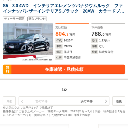
S5 3.0 4WD インテリアエレメンツバナジウムルック ファ
インナッパレザーインテリアSブラック 20AW カラードブレ
ーキキャリパーレッド ライティングパッケージ
ディーラー保証
購入プラン付
支払総額
本体価格
804.
788.
3
0
万円
万円
年式
2025
年
走行
1.2
万km
車検
'28/05
修復
なし
保証
保証付
整備
法定整備付
住所
千葉県浦安市
無
在庫確認・見積依頼
料
1
/2
最初
前の30件
次の30件
最後
※人気のクルマは平均1ヶ月で掲載終了
物件数合計1万台以上のメーカー｜算出データ期間：2025年1月～3月｜内容：物件数合計1万台
以上のメーカーのうち、掲載が終了した物件数が1,000台以上の場合