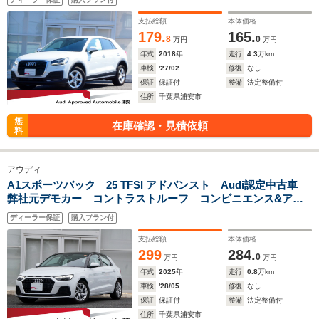
年
支払総額
本体価格
179.
165.
8
0
万円
万円
年式
2018
年
走行
4.3
万km
車検
'27/02
修復
なし
保証
保証付
整備
法定整備付
住所
千葉県浦安市
無
在庫確認・見積依頼
料
アウディ
A1スポーツバック 25 TFSI アドバンスト Audi認定中古車
弊社元デモカー コントラストルーフ コンビニエンス&アシ
スタンスパッケージ ナビゲーションパッケージ スマートフ
ディーラー保証
購入プラン付
ォンインターフェース Bluetooth 認定中古車保証1年
支払総額
本体価格
299
284.
0
万円
万円
年式
2025
年
走行
0.8
万km
車検
'28/05
修復
なし
保証
保証付
整備
法定整備付
住所
千葉県浦安市