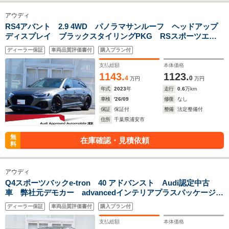
アウディ
RS4アバント 2.9 4WD パノラマサンルーフ ヘッドアップ
ディスプレイ ブラックスタイリングPKG RSスポーツエキ
ゾースト RSデザインPKGレッド パークアシスト キャリ
ディーラー保証
車両品質評価書付
購入プラン付
パーレッド プライバシーガラス TV
支払総額
本体価格
1143.
1123.
4
0
万円
万円
年式
2023
年
走行
0.6
万km
車検
'26/09
修復
なし
保証
保証付
整備
法定整備付
住所
千葉県浦安市
無
在庫確認・見積依頼
料
アウディ
Q4スポーツバックe-tron 40 アドバンスト Audi認定中古
車 弊社元デモカー advancedインテリアプラスパッケージ
MMIナビゲーション バーチャルコックピット アダプティブ
ディーラー保証
車両品質評価書付
購入プラン付
クルーズアシスト サラウンドビューカメラ 認定中古車保証1
年
支払総額
本体価格