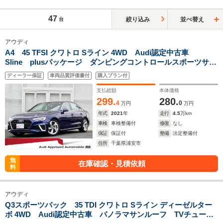
47
絞り込み
並べ替え
台
アウディ
A4 45 TFSI クワトロ Sライン 4WD Audi認定中古車
Sline plusパッケージ ダンピングコントロールスポーツサス
ペンション パークアシストパッケージ マトリクスLEDヘッ
ディーラー保証
車両品質評価書付
購入プラン付
ドライトパッケージ TVチューナー MMIナビゲーション 認
定中古車保証1年
支払総額
本体価格
299.
280.
4
0
万円
万円
年式
2021
年
走行
4.5
万km
車検
車検整備付
修復
なし
保証
保証付
整備
法定整備付
住所
千葉県浦安市
無
在庫確認・見積依頼
料
アウディ
Q3スポーツバック 35 TDI クワトロ Sライン ディーゼルター
ボ 4WD Audi認定中古車 パノラマサンルーフ TVチューナ