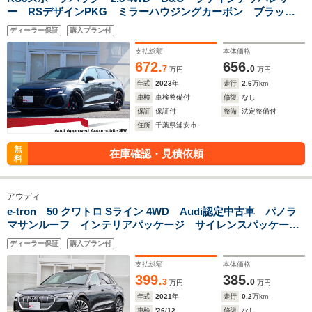
ー RSデザインPKG ミラーハウジングカーボン ブラック
スタイリング ダンピングサス RSスポーツエキゾースト
ディーラー保証
購入プラン付
19AW マトリクス キャリパーレッド サラウンドビュー
支払総額
本体価格
672.
656.
7
0
万円
万円
年式
2023
年
走行
2.6
万km
車検
車検整備付
修復
なし
保証
保証付
整備
法定整備付
住所
千葉県浦安市
無
在庫確認・見積依頼
料
アウディ
e-tron 50 クワトロ Sライン 4WD Audi認定中古車 パノラ
マサンルーフ インテリアパッケージ サイレンスパッケー
ジ バーチャルエクステリアミラー 21インチアルミホイー
ディーラー保証
購入プラン付
ル フルオプション バックカメラ TV 認定中古車保証1年
支払総額
本体価格
399.
385.
3
0
万円
万円
年式
2021
年
走行
0.2
万km
車検
'26/12
修復
なし