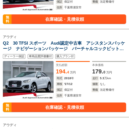
保証
保証付
整備
法定整備付
住所
千葉県浦安市
無
在庫確認・見積依頼
料
アウディ
Q2 30 TFSI スポーツ Audi認定中古車 アシスタンスパッケ
ージ ナビゲーションパッケージ バーチャルコックピット
オートマチックテールゲート ブレード マットチタングレー
ディーラー保証
車両品質評価書付
購入プラン付
リヤビューカメラ 認定中古車保証1年
支払総額
本体価格
194.
179.
4
0
万円
万円
年式
2018
年
走行
5.3
万km
車検
'27/12
修復
なし
保証
保証付
整備
法定整備付
住所
千葉県浦安市
無
在庫確認・見積依頼
料
アウディ