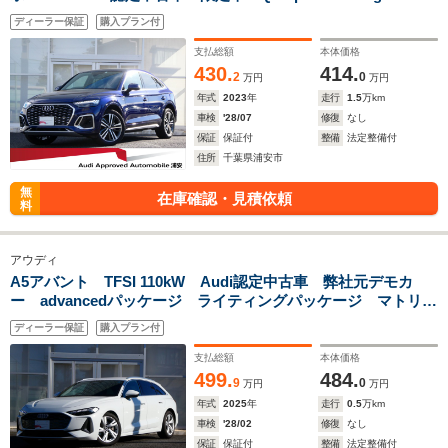
style 限定250台 20インチAW マトリクスOLEDリヤライ
ディーラー保証
購入プラン付
ト ファインナッパレザー ダンピングコントロールサス S
line plusパッケージ 認定中古車保証1年
支払総額
本体価格
430.
414.
2
0
万円
万円
年式
2023
年
走行
1.5
万km
車検
'28/07
修復
なし
保証
保証付
整備
法定整備付
住所
千葉県浦安市
無
在庫確認・見積依頼
料
アウディ
A5アバント TFSI 110kW Audi認定中古車 弊社元デモカ
ー advancedパッケージ ライティングパッケージ マトリク
スLEDヘッドライト MMIナビゲーション バーチャルコック
ディーラー保証
購入プラン付
ピットプラス 認定中古車保証1年
支払総額
本体価格
499.
484.
9
0
万円
万円
年式
2025
年
走行
0.5
万km
車検
'28/02
修復
なし
保証
保証付
整備
法定整備付