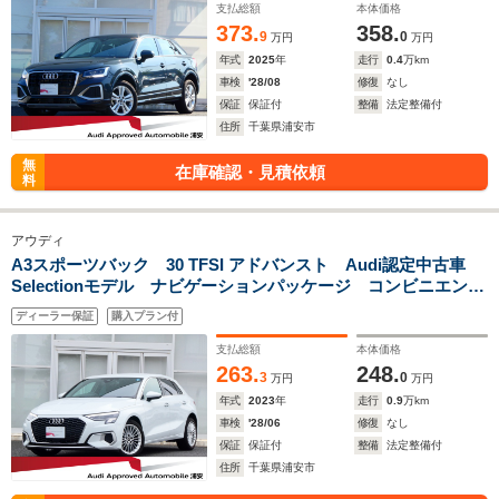
支払総額
本体価格
373.
358.
9
0
万円
万円
年式
2025
年
走行
0.4
万km
車検
'28/08
修復
なし
保証
保証付
整備
法定整備付
住所
千葉県浦安市
無
在庫確認・見積依頼
料
アウディ
A3スポーツバック 30 TFSI アドバンスト Audi認定中古車
Selectionモデル ナビゲーションパッケージ コンビニエンス
&アシスタンスパッケージ スマートフォンインターフェー
ディーラー保証
購入プラン付
ス LEDヘッドライト TVチューナー Bluetooth 認定中古
車保証1年
支払総額
本体価格
263.
248.
3
0
万円
万円
年式
2023
年
走行
0.9
万km
車検
'28/06
修復
なし
保証
保証付
整備
法定整備付
住所
千葉県浦安市