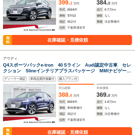
399.
384.
2
0
万円
万円
年式
2024
年
走行
0.7
万km
車検
'27/12
修復
なし
保証
保証付
整備
法定整備付
住所
千葉県浦安市
無
在庫確認・見積依頼
料
アウディ
Q4スポーツバックe-tron 40 Sライン Audi認定中古車 セレ
クション Slineインテリアプラスパッケージ MMIナビゲーシ
ョン バーチャルコックピット サラウンドビューカメラ ア
ディーラー保証
車両品質評価書付
購入プラン付
ダプティブクルーズアシスト 認定中古車保証1年
支払総額
本体価格
388.
369.
6
0
万円
万円
年式
2023
年
走行
1.0
万km
車検
車検整備付
修復
なし
保証
保証付
整備
法定整備付
住所
千葉県浦安市
無
在庫確認・見積依頼
料