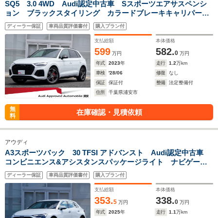
SQ5 3.0 4WD Audi認定中古車 Sスポーツエアサスペンシ
ョン ブラックスタイリング カラードブレーキキャリパーレ
ッド コンフォートパッケージ レザーパッケージ プライバ
ディーラー保証
車両品質評価書付
購入プラン付
シーガラス TVチューナー 認定中古車保証1年
支払総額
本体価格
599
582.
0
万円
万円
年式
2023
年
走行
1.2
万km
車検
'28/06
修復
なし
保証
保証付
整備
法定整備付
住所
千葉県浦安市
無
在庫確認・見積依頼
料
アウディ
A3スポーツバック 30 TFSI アドバンスト Audi認定中古車
コンビニエンス&アシスタンスパッケージライト ナビゲーシ
ョンパッケージ 48Vマイルドハイブリッドシステム LEDヘ
ディーラー保証
車両品質評価書付
購入プラン付
ッドライト スタンダードシート 認定中古車保証1年
支払総額
本体価格
353.
338.
5
0
万円
万円
年式
2025
年
走行
1.1
万km