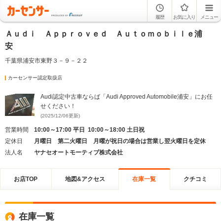
履歴
お気に入り
メニュー
Ａｕｄｉ Ａｐｐｒｏｖｅｄ Ａｕｔｏｍｏｂｉｌｅ浦
安
千葉県浦安市東野３－９－２２
カーセンサー認定取扱店
Audi認定中古車ならば「Audi Approved Automobile浦安」にお任
せください！
(2025/12/06更新)
営業時間
10:00～17:00 平日 10:00～18:00 土日祝
定休日
月曜日 第二火曜日 月曜が祝日の場合は営業し翌火曜日を定休
法人名
ヤナセオートモーティブ株式会社
お店TOP
地図&アクセス
在庫一覧
クチコミ
在庫一覧