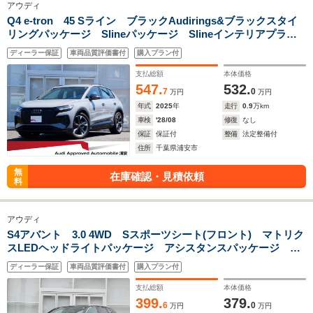
アウディ
Q4 e-tron 45 Sライン ブラックAudirings&ブラックスタイ
リングパッケージ Slineパッケージ Slineインテリアプラス
パッケージ TVチューナー
ディーラー保証
車両品質評価書付
購入プラン付
支払総額
本体価格
547.
532.
7
0
万円
万円
年式
2025
年
走行
0.9
万km
車検
'28/08
修復
なし
保証
保証付
整備
法定整備付
住所
千葉県浦安市
無
在庫確認・見積依頼
料
アウディ
S4アバント 3.0 4WD Sスポーツシート(フロント) マトリク
スLEDヘッドライトパッケージ アシスタンスパッケージ プ
ライバシーガラス シートヒーター(フロント/リヤ)
ディーラー保証
車両品質評価書付
購入プラン付
支払総額
本体価格
399.
379.
6
0
万円
万円