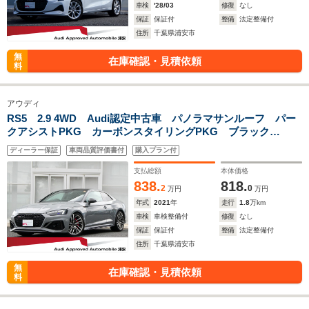
車検
'28/03
修復
なし
保証
保証付
整備
法定整備付
住所
千葉県浦安市
無
在庫確認・見積依頼
料
アウディ
RS5 2.9 4WD Audi認定中古車 パノラマサンルーフ パー
クアシストPKG カーボンスタイリングPKG ブラック
Audi rings PKG RSデザインパッケージレッド RSスポー
ディーラー保証
車両品質評価書付
購入プラン付
ツエキゾースト TVチューナー AW20 認定中古車保証1年
支払総額
本体価格
838.
818.
2
0
万円
万円
年式
2021
年
走行
1.8
万km
車検
車検整備付
修復
なし
保証
保証付
整備
法定整備付
住所
千葉県浦安市
無
在庫確認・見積依頼
料