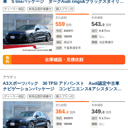
車 S lineパッケージ ダークAudi rings&ブラックスタイリン
グパッケージ テクノロジーパッケージプロ ライティングパ
ディーラー保証
車両品質評価書付
購入プラン付
ッケージ MMIナビゲーション バーチャルコックピット 認
定中古車保証1年
支払総額
本体価格
559
543.
0
万円
万円
年式
2025
年
走行
0.8
万km
車検
'28/05
修復
なし
保証
保証付
整備
法定整備付
住所
千葉県浦安市
無
在庫確認・見積依頼
料
アウディ
A3スポーツバック 30 TFSI アドバンスト Audi認定中古車
ナビゲーションパッケージ コンビニエンス&アシスタンスパ
ッケージ バーチャルコックピット 48Vマイルドハイブリッ
ディーラー保証
車両品質評価書付
購入プラン付
ドシステム TVチューナー LEDヘッドライト 認定中古車保
証1年
支払総額
本体価格
364.
349.
8
0
万円
万円
年式
2025
年
走行
0.1
万km
車検
'28/08
修復
なし