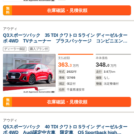
無
在庫確認・見積依頼
料
アウディ
Q3スポーツバック 35 TDI クワトロ Sライン ディーゼルター
ボ 4WD TVチューナー プラスパッケージ コンビニエンス&
アシスタンスパッケージ スマートフォンインターフェイス
ディーラー保証
購入プラン付
プライバシーガラス
支払総額
本体価格
363.
348.
3
0
万円
万円
年式
2022
年
走行
3.0
万km
車検
'27/05
修復
なし
保証
保証付
整備
法定整備付
住所
千葉県浦安市
無
在庫確認・見積依頼
料
アウディ
Q5スポーツバック 40 TDI クワトロ Sライン ディーゼルター
ボ 4WD Audi認定中古車 限定車 Q5 Sportback high