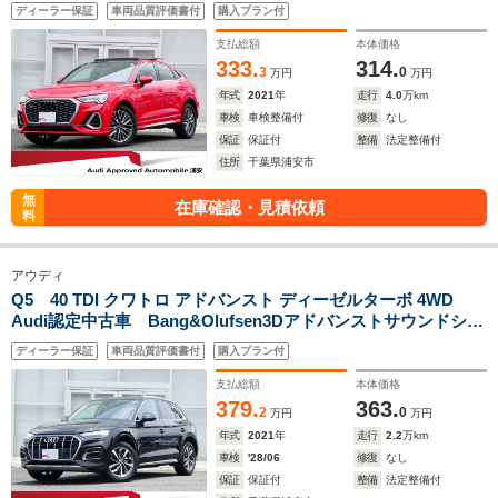
ー プラスパッケージ アシスタンスパッケージ ベーシック
ディーラー保証
車両品質評価書付
購入プラン付
パッケージ テクノロジーパッケージ MMIナビゲーション
バーチャルコックピット 認定中古車保証1年
支払総額
本体価格
333.
314.
3
0
万円
万円
年式
2021
年
走行
4.0
万km
車検
車検整備付
修復
なし
保証
保証付
整備
法定整備付
住所
千葉県浦安市
無
在庫確認・見積依頼
料
アウディ
Q5 40 TDI クワトロ アドバンスト ディーゼルターボ 4WD
Audi認定中古車 Bang&Olufsen3Dアドバンストサウンドシス
テム ラグジュアリーパッケージ plusパッケージ デコラテ
ディーラー保証
車両品質評価書付
購入プラン付
ィブパネル ウォルナットブラウン 認定中古車保証1年
支払総額
本体価格
379.
363.
2
0
万円
万円
年式
2021
年
走行
2.2
万km
車検
'28/06
修復
なし
保証
保証付
整備
法定整備付