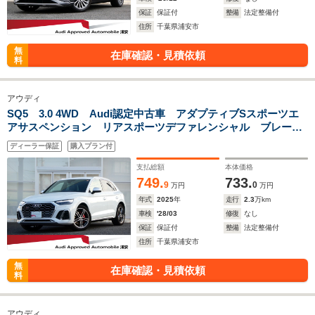
保証
保証付
整備
法定整備付
住所
千葉県浦安市
無
在庫確認・見積依頼
料
アウディ
SQ5 3.0 4WD Audi認定中古車 アダプティブSスポーツエ
アサスペンション リアスポーツデファレンシャル ブレーキ
キャリパーレッド プライバシーガラス TVチューナー 認定
ディーラー保証
購入プラン付
中古車保証1年
支払総額
本体価格
749.
733.
9
0
万円
万円
年式
2025
年
走行
2.3
万km
車検
'28/03
修復
なし
保証
保証付
整備
法定整備付
住所
千葉県浦安市
無
在庫確認・見積依頼
料
アウディ