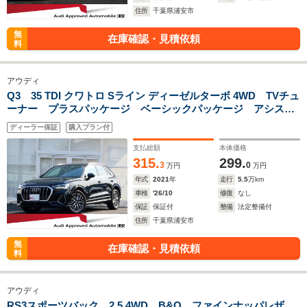
住所
千葉県浦安市
無
在庫確認・見積依頼
料
アウディ
Q3 35 TDI クワトロ Sライン ディーゼルターボ 4WD TVチュ
ーナー プラスパッケージ ベーシックパッケージ アシスタ
ンスパッケージ
ディーラー保証
購入プラン付
支払総額
本体価格
315.
299.
3
0
万円
万円
年式
2021
年
走行
5.5
万km
車検
'26/10
修復
なし
保証
保証付
整備
法定整備付
住所
千葉県浦安市
無
在庫確認・見積依頼
料
アウディ
RS3スポーツバック 2.5 4WD B&O ファインナッパレザ