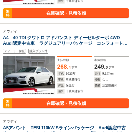
住所
千葉県浦安市
無
在庫確認・見積依頼
料
アウディ
A4 40 TDI クワトロ アドバンスト ディーゼルターボ 4WD
Audi認定中古車 ラグジュアリーパッケージ コンフォートパ
ッケージ シートヒーター(フロント / リヤ) MMIナビゲーショ
ディーラー保証
購入プラン付
ン バーチャルコックピット リヤビューカメラ 認定中古車
保証1年
支払総額
本体価格
268.
249.
4
0
万円
万円
年式
2023
年
走行
5.1
万km
車検
車検整備付
修復
なし
保証
保証付
整備
法定整備付
住所
千葉県浦安市
無
在庫確認・見積依頼
料
アウディ
A5アバント TFSI 110kW Sラインパッケージ Audi認定中古