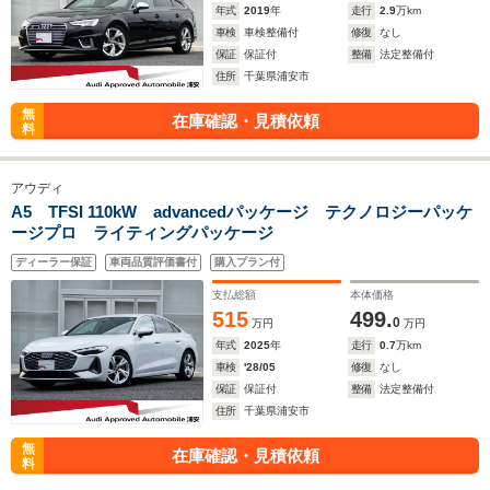
年式
2019
年
走行
2.9
万km
車検
車検整備付
修復
なし
保証
保証付
整備
法定整備付
住所
千葉県浦安市
無
在庫確認・見積依頼
料
アウディ
A5 TFSI 110kW advancedパッケージ テクノロジーパッケ
ージプロ ライティングパッケージ
ディーラー保証
車両品質評価書付
購入プラン付
支払総額
本体価格
515
499.
0
万円
万円
年式
2025
年
走行
0.7
万km
車検
'28/05
修復
なし
保証
保証付
整備
法定整備付
住所
千葉県浦安市
無
在庫確認・見積依頼
料