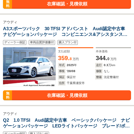
無
在庫確認・見積依頼
料
アウディ
A3スポーツバック 30 TFSI アドバンスト Audi認定中古車
ナビゲーションパッケージ コンビニエンス&アシスタンスパ
ッケージ TVチューナー LEDヘッドライト 48Vマイルドハ
ディーラー保証
車両品質評価書付
購入プラン付
イブリッドシステム ワンオーナー 認定中古車保証1年
支払総額
本体価格
359.
344.
8
0
万円
万円
年式
2025
年
走行
0.3
万km
車検
'28/08
修復
なし
保証
保証付
整備
法定整備付
住所
千葉県浦安市
無
在庫確認・見積依頼
料
アウディ
Q2 1.0 TFSI Audi認定中古車 ベーシックパッケージ ナビ
ゲーションパッケージ LEDライトパッケージ ブレード/ボデ
ィ同色 スタンダードシート ワンオーナー 認定中古車保証1
ディーラー保証
購入プラン付