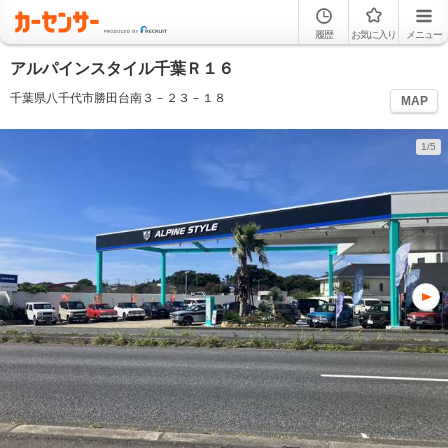
履歴
お気に入り
メニュー
アルパインスタイル千葉Ｒ１６
千葉県八千代市勝田台南３－２３－１８
MAP
1/5