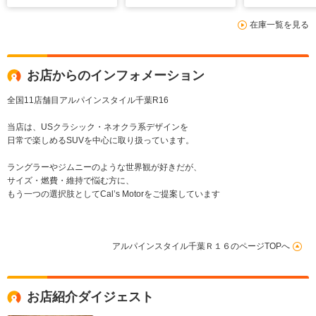
ンパー・SONOVA専
スライドドア 前席シ
在庫一覧を見る
用メッキホイール・衝
ートヒーター
突軽減・アイドリング
HDMI 純正デジタル
ストップ
ミラー 純正アルミホ
イール
お店からのインフォメーション
全国11店舗目アルパインスタイル千葉R16
当店は、USクラシック・ネオクラ系デザインを
日常で楽しめるSUVを中心に取り扱っています。
ラングラーやジムニーのような世界観が好きだが、
サイズ・燃費・維持で悩む方に、
もう一つの選択肢としてCal’s Motorをご提案しています
アルパインスタイル千葉Ｒ１６のページTOPへ
お店紹介ダイジェスト