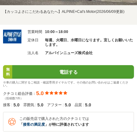
【カッコよさにこだわるあなたへ】ALPINE×Cal's Motor(2026/06/09更新)
営業時間
10:00～18:00
定休日
毎週、火曜日、水曜日になります。宜しくお願いいた
します。
法人名
アルパインニューズ株式会社
無
電話する
料
※車の購入に関するご相談・確認専用ダイヤルです。その他のお問い合わせはご遠慮くださ
い。
5.0
クチコミ総合評価：
（投稿数7件）
5.0
5.0
5.0
5.0
接客 :
雰囲気 :
アフター :
品質 :
この販売店で購入された方のクチコミでは
「
接客の満足度
」が特に評価されています