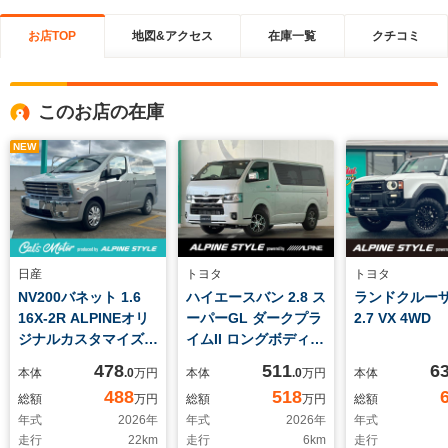
お店TOP
地図&アクセス
在庫一覧
クチコミ
このお店の在庫
NEW
日産
トヨタ
トヨタ
NV200バネット 1.6
ハイエースバン 2.8 ス
ランドクルーザ
16X-2R ALPINEオリ
ーパーGL ダークプラ
2.7 VX 4WD
ジナルカスタマイズカ
イムII ロングボディ
ーCal‘sMotor
ディーゼルターボ
478
511
6
本体
.0
万円
本体
.0
万円
本体
SONOVA シーケン
4WD 9型 ETC車載
488
518
総額
万円
総額
万円
総額
シャルウィンカー・角
機 純正ディスプレイ
年式
2026
年
年式
2026
年
年式
型4灯LEDヘッドライ
オーディオ パノラミ
走行
22
km
走行
6
km
走行
ト・クロームメッキバ
ックビュー 両側電動