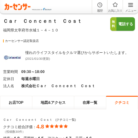
履歴
お気に入り
メニュー
Ｃａｒ Ｃｏｎｃｅｎｔ Ｃｏｓｔ
無
電話する
料
福岡県太宰府市水城１－４－１０
カーセンサー認定取扱店
憧れのライフスタイルをクルマ選びからサポートいたします。
(2021/01/30更新)
営業時間
09:30～18:00
定休日
毎週水曜日
法人名
株式会社Ｃａｒ Ｃｏｎｃｅｎｔ Ｃｏｓｔ
お店TOP
地図&アクセス
在庫一覧
クチコミ
Ｃａｒ Ｃｏｎｃｅｎｔ Ｃｏｓｔ (クチコミ一覧)
4.8
クチコミ総合評価：
（投稿数30件）