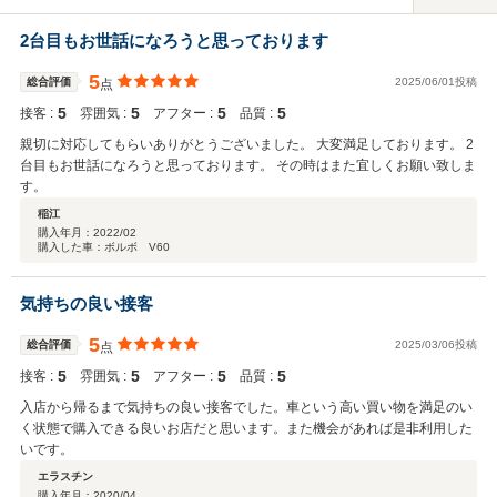
2台目もお世話になろうと思っております
5
総合評価
2025/06/01投稿
点
5
5
5
5
接客 :
雰囲気 :
アフター :
品質 :
親切に対応してもらいありがとうございました。 大変満足しております。 2
台目もお世話になろうと思っております。 その時はまた宜しくお願い致しま
す。
稲江
購入年月：
2022/02
購入した車：ボルボ V60
気持ちの良い接客
5
総合評価
2025/03/06投稿
点
5
5
5
5
接客 :
雰囲気 :
アフター :
品質 :
入店から帰るまで気持ちの良い接客でした。車という高い買い物を満足のい
く状態で購入できる良いお店だと思います。また機会があれば是非利用した
いです。
エラスチン
購入年月：
2020/04