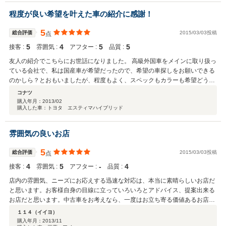
程度が良い希望を叶えた車の紹介に感謝！
5
総合評価
2015/03/03投稿
点
5
4
5
5
接客 :
雰囲気 :
アフター :
品質 :
友人の紹介でこちらにお世話になりました。 高級外国車をメインに取り扱っ
ている会社で、私は国産車が希望だったので、希望の車探しをお願いできる
のかしら？とおもいましたが、程度もよく、スペックもカラーも希望どうり
の車を短期間に探してくださいました！お値段も予想より安くすみ、たすか
コナツ
りました。また、タイヤ交換など、細かいこともお願いすることができ、全
購入年月：
2013/02
購入した車：トヨタ エスティマハイブリッド
く車にくわしくない私が、なんでも相談できる車屋さんです。 いまの車は乗
り潰すつもりですが、次回の車探しもぜひお願いしたいとおもってます。
雰囲気の良いお店
5
総合評価
2015/03/03投稿
点
4
5
‐
4
接客 :
雰囲気 :
アフター :
品質 :
店内の雰囲気、ニーズにお応えする迅速な対応は、本当に素晴らしいお店だ
と思います。お客様自身の目線に立っていろいろとアドバイス、提案出来る
お店だと思います。中古車をお考えなら、一度はお立ち寄る価値あるお店だ
と思います。
１１４（イイヨ）
購入年月：
2013/11