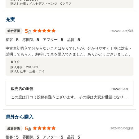
購入した車：メルセデス・ベンツ Cクラス
充実
5
総合評価
2024/09/05投稿
点
5
5
5
5
接客 :
雰囲気 :
アフター :
品質 :
中古車初購入で分からないことばかりでしたが、分かりやすく丁寧に対応・
説明してもらえ、納得して車を購入できました。ありがとうございました。
ＲＹＯ
購入年月：
2016/03
購入した車：三菱 アイ
販売店の返信
2024/09/05
この度は口コミ投稿有難うございます。 その節は大変お世話になりま
した！ またお車で何かありましたらお気軽にお申し付けください。
県外から購入
5
総合評価
2024/06/06投稿
点
5
5
5
5
接客 :
雰囲気 :
アフター :
品質 :