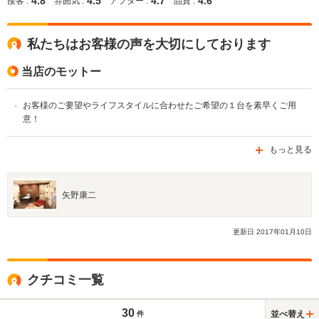
4.8
4.5
4.7
4.6
接客 :
雰囲気 :
アフター :
品質 :
私たちはお客様の声を大切にしております
当店のモットー
お客様のご要望やライフスタイルに合わせたご希望の１台を素早くご用
意！
もっと見る
矢野康二
更新日
2017
年
01
月
10
日
クチコミ一覧
30
並べ替え
件