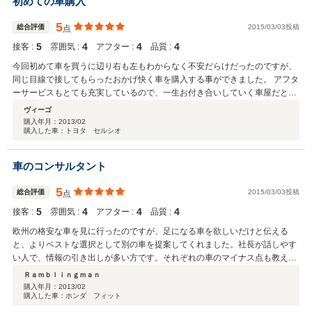
初めての車購入
5
総合評価
2015/03/03投稿
点
5
4
4
4
接客 :
雰囲気 :
アフター :
品質 :
今回初めて車を買うに辺り右も左もわからなく不安だらけだったのですが、
同じ目線で接してもらったおかげ快く車を購入する事ができました。 アフタ
ーサービスもとても充実しているので、一生お付き合いしていく車屋だと思
います。
ヴィーゴ
購入年月：
2013/02
購入した車：トヨタ セルシオ
車のコンサルタント
5
総合評価
2015/03/03投稿
点
5
4
4
4
接客 :
雰囲気 :
アフター :
品質 :
欧州の格安な車を見に行ったのですが、足になる車を欲しいだけと伝える
と、よりベストな選択として別の車を提案してくれました。社長が話しやす
い人で、情報の引き出しが多い方です。それぞれの車のマイナス点も教えて
くれ、納得のいく選択が出来たと思います。教えたくなさそうなことも教え
Ｒａｍｂｌｉｎｇｍａｎ
てくれる、お人好しな社長さんです。並べてある車を見て決めるというよ
購入年月：
2013/02
購入した車：ホンダ フィット
り、コンサルタントに相談する感じですね。