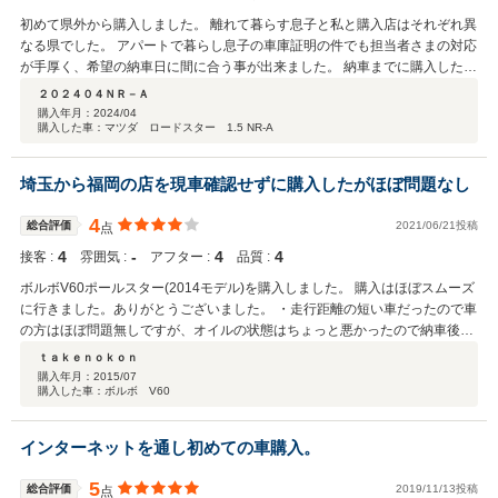
初めて県外から購入しました。 離れて暮らす息子と私と購入店はそれぞれ異
なる県でした。 アパートで暮らし息子の車庫証明の件でも担当者さまの対応
が手厚く、希望の納車日に間に合う事が出来ました。 納車までに購入したパ
ーツ(小物)を直送させて頂き、取り付けも簡単な物だったのでサービスして
２０２４０４ＮＲ－Ａ
頂きました。 希望した納車日はGW中で本来ならお休みだった所、福岡空港
購入年月：
2024/04
購入した車：マツダ ロードスター 1.5 NR-A
まで迎えに来て頂くと言う対応までして頂きました。 車に付いては新古車で
既に新車保証継承の手続き完了まで対応して頂きました。
埼玉から福岡の店を現車確認せずに購入したがほぼ問題なし
4
総合評価
2021/06/21投稿
点
4
‐
4
4
接客 :
雰囲気 :
アフター :
品質 :
ボルボV60ポールスター(2014モデル)を購入しました。 購入はほぼスムーズ
に行きました。ありがとうございました。 ・走行距離の短い車だったので車
の方はほぼ問題無しですが、オイルの状態はちょっと悪かったので納車後に
交換しました。 ・前オーナーのカスタマイズ部分でクリティカルなものは外
ｔａｋｅｎｏｋｏｎ
しました。 ・下取り/価格交渉に応じて頂きました。 ・ローン関連で色々頑
購入年月：
2015/07
購入した車：ボルボ V60
張って頂きましたが、若干トラブルがありました。最終的には出来たので良
かったです。 ・満タン納車の約束のハズが忘れていたのを指摘したところ、
その分を後から振り込んで頂きました。 ・油圧パワステのオイルが冷えてい
インターネットを通し初めての車購入。
る状態でMIN以下だったので、購入後自分で足しました。 3月ということも
あってかなり忙しく大変だったと思いますが、大体迅速にメールが返ってき
5
総合評価
2019/11/13投稿
点