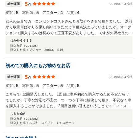
5
総合評価
2015/03/04投稿
点
5
5
4
4
接客 :
雰囲気 :
アフター :
品質 :
友人の紹介でカーコンセントコストさんとお取引をさせて頂きました。 以前
から欧州車ばかりを乗り継いできたので車種も決まっていましたが、オーク
ションで購入するのは初めてで正直不安がありました。 ですが矢野社長の細
かな気配りによって、限られた予算内で最良の個体を見つけて頂き、素地の
はかせ６６３９
パーツの塗装要望にも快く応えて頂き、最高の愛車を手に入れることができ
購入年月：
2013/07
購入した車：プジョー 206CC S16
ました。 中古車であれば国産・輸入に限らず故障はありますし、車両のトラ
ブルはあります。 ですが、一つ一つ愛車を修理していくことで愛着や愛情、
思い出が出来上がっていきます。 全てはカーコンセントコストさんとの出会
初めての購入にもお勧めなお店
いによって、非日常で最高のカーライフが始まりました。
5
総合評価
2015/03/04投稿
点
5
5
5
5
接客 :
雰囲気 :
アフター :
品質 :
こちらでは2回購入しました。 1回目は車を初めて購入するため不安だらけ
でしたが、丁寧な対応で不安の一つ一つを丁寧に解決して頂き、不安なく車
を購入することができました。 2回目は買い替えということでスイフトスポ
ーツを注文販売して頂きました。 こちらの予算に合わせて程度のよいものを
ｔｋたぬき
選んで頂き、リーズナブルに購入できました。 購入に対して真摯に、親切に
購入年月：
2013/02
購入した車：スズキ スイフト 1.6 スポーツ
対応していただけるので、初めての中古車でも不安なく購入でき、今後もこ
ちらで車を購入したいと思いました。