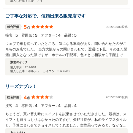
購入した車：三菱 アイ
ご丁寧な対応で、信頼出来る販売店です
5
総合評価
2015/03/03投稿
点
5
5
4
5
接客 :
雰囲気 :
アフター :
品質 :
ウェブで車を調べていたところ、気になる車両があり、問い合わせたのがこ
ちらのお店でした。 当方大阪からの問い合わせで、翌週に下見、そのまた翌
週に購入となった訳ですが、ホテルの手配等、色々とご相談から手配までし
て頂き、自分の中での『中古車販売店でのサービス』とゆう概念が変わりま
浪速のイッチー
した。 コーヒー好きの気さくでイケメンな社長！非常にご丁寧な対応をして
購入年月：
2014/01
購入した車：ポルシェ カイエン 3.6 4WD
頂き、また何より理想の車と出会えて満足です。 また機会があれば宜しくお
願い致します。
リーズナブル！
4
総合評価
2015/03/03投稿
点
4
4
4
4
接客 :
雰囲気 :
アフター :
品質 :
ちょうど、買い替え時にスイフトを試乗させていただきました。最初は、ス
イフトを買うつもりはなかったのですが、矢野社長が、私のライフスタイル
と、予算に合わせてチョイスしてくれました。実際乗ってみると、なかなか
キビキビ走り、私の使い勝手にピッタリ！走行距離も少なく、外装もキレ
あちょらい