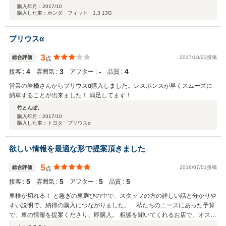
ちよく車を買うことができました。
購入年月：
2017/10
購入した車：ホンダ フィット 1.3 13G
プリウスα
3
総合評価
2017/10/23投稿
点
4
3
‐
4
接客 :
雰囲気 :
アフター :
品質 :
営業の岩橋さんからプリウスα購入しました。レスポンスが早くスムーズに
納車することが出来ました！ 満足してます！
竹とんぼ。
購入年月：
2017/10
購入した車：トヨタ プリウスα
欲しい情報を最適な形で提案頂きました
5
総合評価
2016/07/01投稿
点
5
5
5
5
接客 :
雰囲気 :
アフター :
品質 :
車検が切れる！ と急ぎの車選びの中で、スタッフの方の詳しい話と分かりや
すい説明で、納得の購入につながりました。 私たちのニーズにあった予算
で、車の情報を提案くださり、即購入。 相談を聞いてくれるお店で、オスス
メです。 情報量すごく、車選びが楽しくなりました。 次回の購入もこの方