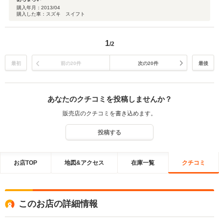
イ！聞けば、ワンオーナーで大切に大切に乗っておられたとの事。いっぺん
購入年月：
2013/04
購入した車：スズキ スイフト
で、気に入りました。カーコンセントさんから、引渡しの日、しっかりコー
ティングされ、恥ずかしい位、ピカピカで、納車されました。2年経った今
も、大切に乗っています。絶対、リーズナブルだと、満足しています。次回
1
も、是非、カーコンセントさんで、購入予定です！
/2
最初
前の20件
次の20件
最後
あなたのクチコミを投稿しませんか？
販売店のクチコミを書き込めます。
投稿する
お店TOP
地図&アクセス
在庫一覧
クチコミ
このお店の詳細情報