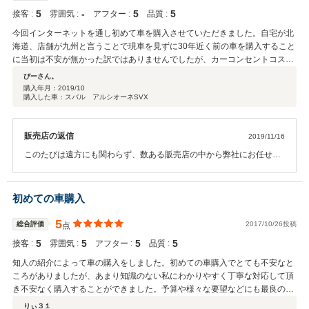
ましたのでありがたかったです。 ただ1社目の失敗したローン会社との件は
5
‐
5
5
予め情報をこちらに教えて頂いて欲しかったです。
接客 :
雰囲気 :
アフター :
品質 :
今回インターネットを通し初めて車を購入させていただきました。自宅が北
海道、店舗が九州と言うことで現車を見ずに30年近く前の車を購入すること
に当初は不安が無かった訳ではありませんでしたが、カーコンセントコスト
様のYOUTUBE動画などでも車両の状態確認や走行時のインプレッションな
びーさん。
どを通し確認出来るため100%ではなくとも満足しうる情報を得ることが可
購入年月：
2019/10
購入した車：スバル アルシオーネSVX
能であったと思っております。 また納車前の最終チェックも細かく実施され
ている様子で。直前まで気づかない様なレベルのトラブルまでも発見してく
ださり修理してくださいました。この辺りは購入する側としては一見、当た
販売店の返信
2019/11/16
り前に感じてしまう部分でもありますが、古い車などでは部品の調達が困難
であったり、箇所によっては修理出来るメカニックの方が中々いないなど難
このたびは遠方にも関わらず、数ある販売店の中から弊社にお任せい
しい側面があることからも。少しでも万全な状態にしてお客様に届けたい。
ただきましてありがとうごさいました。 経年劣化などもあり、納車準
とのお店側の姿勢も感じられ信用に値するお店だな。との印象を受けまし
備に際してかなりお時間を頂戴してしまったことで、遠方であるのと
た。 もちろん納車日が延期になることで少々不安になることもありましたが
もありが不安もあったかと思います。ご心配をおかけしまして重ねた
初めての車購入
笑笑 実際、届いた車も年式相応な箇所はありますが、想像していた以上に仕
お詫び申し上げます。 古い車の場合、特に程度についての満足度の基
上がりも良く快適に走らせることが出来、毎日楽しんでおります。 と長くな
準が曖昧になりやすく、到着まで弊社としても不安もございました
5
総合評価
2017/10/26投稿
点
りましたが、大変満足できる今回のアルシオーネSVX購入となりました。ま
が、ご満足いただけたようでホッとしております。 またお車のことで
た車を購入する機会があるようであればカーコンセントコスト様に再度、ご
5
5
5
5
接客 :
雰囲気 :
アフター :
品質 :
お困りのことがございましたら、お気軽にお声がけいただければ幸い
相談させていただきたいくらいです。 距離の関係で、お店の雰囲気。評価は
です。 今後ともよろしくお願いいたします。
知人の紹介によって車の購入をしました。初めての車購入でとても不安なと
不明とさせていただきましたが気持ちはオール5とさせていただきます。こ
ころがありましたが、あまり知識のない私にわかりやすく丁寧な対応して頂
れからも、皆様の素敵なカーライフのために頑張ってください。応援してお
き不安なく購入することができました。予算や様々な要望などにも最良の形
ります。 ありがとうございました。
で答えて頂き納車までスムーズにことが進み何一つ不便なく取引ができ気持
りぃ３１