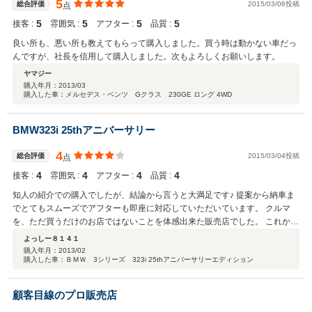
5
総合評価
2015/03/06投稿
点
5
5
5
5
接客 :
雰囲気 :
アフター :
品質 :
良い所も、悪い所も教えてもらって購入しました。買う時は動かない車だっ
んですが、社長を信用して購入しました。次もよろしくお願いします。
ヤマジー
購入年月：
2013/03
購入した車：メルセデス・ベンツ Gクラス 230GE ロング 4WD
BMW323i 25thアニバーサリー
4
総合評価
2015/03/04投稿
点
4
4
4
4
接客 :
雰囲気 :
アフター :
品質 :
知人の紹介での購入でしたが、結論から言うと大満足です♪ 提案から納車ま
でとてもスムーズでアフターも即座に対応していただいています。 クルマ
を、ただ買うだけのお店ではないことを体感出来た販売店でした。 これから
も末永く、お付き合いよろしくお願いします^^
よっしー８１４１
購入年月：
2013/02
購入した車：ＢＭＷ 3シリーズ 323i 25thアニバーサリーエディション
顧客目線のプロ販売店