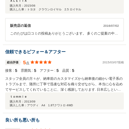
ＡＬＥＴＴＡ
から購入したいと思っています。 感謝！
購入年月：
2015/06
購入した車：トヨタ クラウンロイヤル 2.5 ロイヤル
販売店の返信
2016/07/02
このたびは口コミの投稿ありがとうございます。 多くのご提案の中か
ら一緒にクルマ選びを楽しんでさせていただいた感じでしたね。 いつ
もありがとうございます。 奥様のコンパクトな欧州車選びもまたお手
伝いさせてください。
信頼できるビフォー＆アフター
5
総合評価
2015/03/07投稿
点
5
5
5
5
接客 :
雰囲気 :
アフター :
品質 :
スタッフ全員の方々が、納車前のカスタマイズから納車後の細かい電子系の
トラブルまで、随所に丁寧で迅速な対応を織り交ぜながら、本当に心を込め
てサービスしてくれていることに、深く感謝しております. 日本広しといえ
ども、海外メーカーに強く、これほど充実したケアがリーズナブルでクリア
ｔｏｍｍｉｅ
に受けられる中古車会社さんは見当たらないでしょう! イチ押しです!!
購入年月：
2013/09
購入した車：アウディ A4 1.8Tクワトロ 4WD
良い所も悪い所も