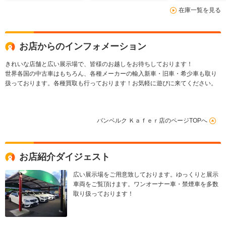
インチダイヤモンドカ
ント調整済
カープレー T
在庫一覧を見る
ットAW フロントリ
ーナー
フティングシステム
Bカメラ電動シート
お店からのインフォメーション
きれいな店舗と広い展示場で、皆様のお越しをお待ちしております！
世界各国の中古車はもちろん、各種メーカーの輸入新車・旧車・希少車も取り
扱っております。各種買取も行っております！お気軽に遊びに来てください。
バンベルク Ｋａｆｅｒ店のページTOPへ
お店紹介ダイジェスト
広い展示場をご用意致しております。ゆっくりと展示
車両をご覧頂けます。ワンオーナー車・禁煙車を多数
取り扱っております！