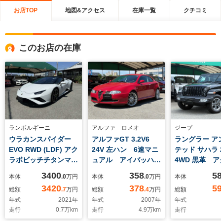
お店TOP
地図&アクセス
在庫一覧
クチコミ
このお店の在庫
ランボルギーニ
アルファ ロメオ
ジープ
ウラカンスパイダー
アルファGT 3.2V6
ラングラー ア
EVO RWD (LDF) アク
24V 左ハン 6速マニ
テッド サハラ 2
ラボビッチチタンマフ
ュアル アイバッハサ
4WD 黒革 
ラー マグネトレオロ
スプロKIT 4.7マン
ブレーダーク
3400
358
5
本体
.0
万円
本体
.0
万円
本体
ジカルサス ダイナミ
km時タイミングベル
ブラインドス
3420
378
5
総額
.7
万円
総額
.4
万円
総額
ックステアリング カ
ト ウォーターポン
レーンアシ
年式
2021
年
年式
2007
年
年式
ーボンブレーキ グリ
プ BSポテンザS001
360°カメラ 
走行
0.7
万km
走行
4.9
万km
走行
ーンキャリパー 20
交換済 4輪アライメ
ンオーナー 