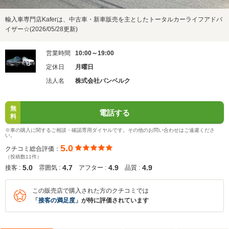
輸入車専門店Kaferは、中古車・新車販売を主としたトータルカーライフアドバ
イザー☆(2026/05/28更新)
営業時間
10:00～19:00
定休日
月曜日
法人名
株式会社バンベルク
無
電話する
料
※車の購入に関するご相談・確認専用ダイヤルです。その他のお問い合わせはご遠慮くださ
い。
5.0
クチコミ総合評価：
（投稿数11件）
5.0
4.7
4.9
4.9
接客 :
雰囲気 :
アフター :
品質 :
この販売店で購入された方のクチコミでは
「
接客の満足度
」が特に評価されています