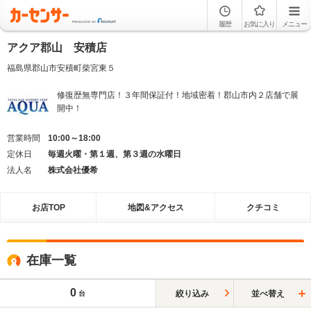
履歴
お気に入り
メニュー
アクア郡山 安積店
福島県郡山市安積町柴宮東５
修復歴無専門店！３年間保証付！地域密着！郡山市内２店舗で展
開中！
営業時間
10:00～18:00
定休日
毎週火曜・第１週、第３週の水曜日
法人名
株式会社優希
お店TOP
地図&アクセス
クチコミ
在庫一覧
0
絞り込み
並べ替え
台