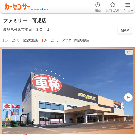
履歴
お気に入り
メニュー
ファミリー 可児店
岐阜県可児市瀬田４３０－１
MAP
カーセンサー認定取扱店
カーセンサーアフター保証取扱店
1/8