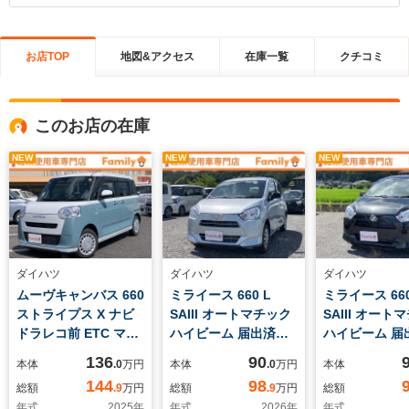
お店TOP
地図&アクセス
在庫一覧
クチコミ
このお店の在庫
NEW
NEW
NEW
ダイハツ
ダイハツ
ダイハツ
ムーヴキャンバス 660
ミライース 660 L
ミライース 660
ストライプス X ナビ
SAIII オートマチック
SAIII オート
ドラレコ前 ETC マッ
ハイビーム 届出済未
ハイビーム 届
ト バイザー 禁煙車 両
使用車 パワーウィン
使用車 パワー
136
90
本体
.0
万円
本体
.0
万円
本体
側電動スライドドア
ドウ キーレス レーン
ドウ キーレス
144
98
総額
.9
万円
総額
.9
万円
総額
衝突被害軽減ブレーキ
キープアシスト アク
キープアシスト
年式
2025
年
年式
2026
年
年式