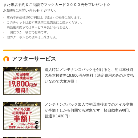
また来店予約＆ご商談でマックカード２０００円分プレゼント☆
お気軽にお問い合わせください。
車両本体価格100万円以上（税込）の物件に限ります。
このチケットは必ず商談前に販売店にご提示ください。
商談後の提示ではサービスを受けられません。
一回につき一枚まで有効です。
他のクーポンとの併用は出来ません。
アフターサービス
購入時にメンテナンスパックを付けると、初回車検時
の基本検査料19,800円が無料！法定費用のみのお支払
いなので大変お得！
メンテナンスパック加入で初回車検までのオイル交換
が半額！しかも何回でも対象です！軽自動車990円、
普通車1430円！