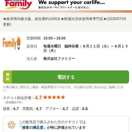
★岐阜県内最大級、総在庫約1000台★軽届出済未使用車専門店★(2026/07/29
更新)
営業時間
10:00～18:00
定休日
毎週水曜日 臨時休業：８月１１日（火）～８月１３
日（木）
法人名
株式会社ファミリー
無
電話する
料
※車の購入に関するご相談・確認専用ダイヤルです。その他のお問い合わせはご遠慮くださ
い。
4.7
クチコミ総合評価：
（投稿数67件）
4.7
4.7
4.7
4.6
接客 :
雰囲気 :
アフター :
品質 :
この販売店で購入された方のクチコミでは
「
接客の満足度
」が特に評価されています