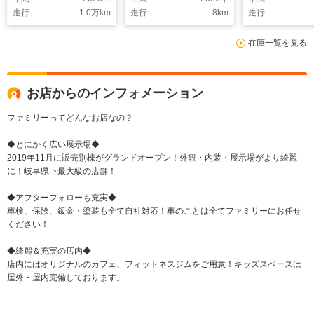
アクセル踏み間違い防
セル踏み間違い防止装
セル踏み間違
走行
1.0
万km
走行
8
km
走行
止装置 スマートキー
置 エアコン・クーラ
置 エアコン・
レーンキープアシスト
ー 衝突被害軽減ブレ
ー 衝突被害軽
在庫一覧を見る
フルフラットシート
ーキ 禁煙車
ーキ 禁煙車
ベンチシート
お店からのインフォメーション
ファミリーってどんなお店なの？
◆とにかく広い展示場◆
2019年11月に販売別棟がグランドオープン！外観・内装・展示場がより綺麗
に！岐阜県下最大級の店舗！
◆アフターフォローも充実◆
車検、保険、鈑金・塗装も全て自社対応！車のことは全てファミリーにお任せ
ください！
◆綺麗＆充実の店内◆
店内にはオリジナルのカフェ、フィットネスジムをご用意！キッズスペースは
屋外・屋内完備しております。