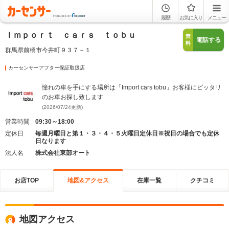
履歴
お気に入り
メニュー
Ｉｍｐｏｒｔ ｃａｒｓ ｔｏｂｕ
無
電話する
料
群馬県前橋市今井町９３７－１
カーセンサーアフター保証取扱店
憧れの車を手にする場所は「Import cars tobu」お客様にピッタリ
のお車お探し致します
(2026/07/24更新)
営業時間
09:30～18:00
定休日
毎週月曜日と第１・３・４・５火曜日定休日※祝日の場合でも定休
日なります
法人名
株式会社東部オート
お店TOP
地図&アクセス
在庫一覧
クチコミ
地図アクセス