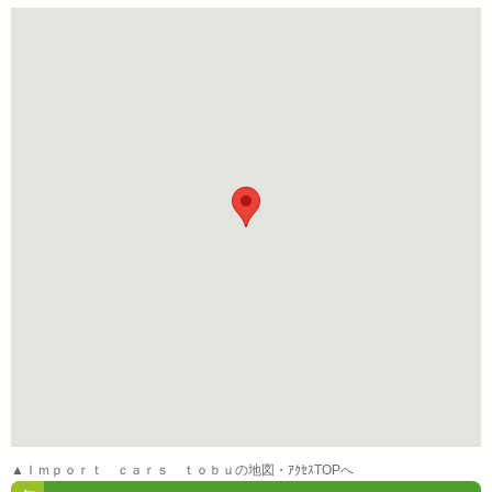
▲Ｉｍｐｏｒｔ ｃａｒｓ ｔｏｂｕの地図・ｱｸｾｽTOPへ