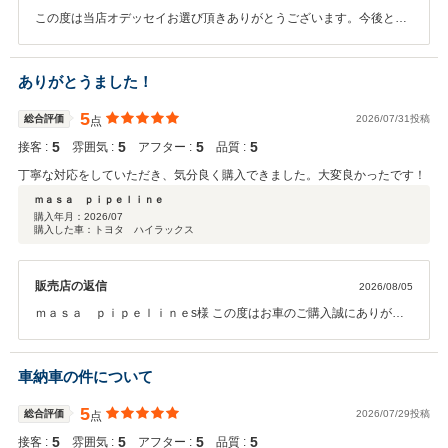
この度は当店オデッセイお選び頂きありがとうございます。今後とも
宜しくお願い致します。
ありがとうました！
5
総合評価
2026/07/31投稿
点
5
5
5
5
接客 :
雰囲気 :
アフター :
品質 :
丁寧な対応をしていただき、気分良く購入できました。大変良かったです！
ｍａｓａ ｐｉｐｅｌｉｎｅ
購入年月：
2026/07
購入した車：トヨタ ハイラックス
販売店の返信
2026/08/05
ｍａｓａ ｐｉｐｅｌｉｎｅs様 この度はお車のご購入誠にありがと
うございました。 お褒めの言葉大変嬉しく思います。ご縁を大切に今
後も誠心誠意ご対応させていただきますので何卒宜しくお願い致しま
す。また、機会がありました是非ともよろしくお願いいたします。
車納車の件について
5
総合評価
2026/07/29投稿
点
5
5
5
5
接客 :
雰囲気 :
アフター :
品質 :