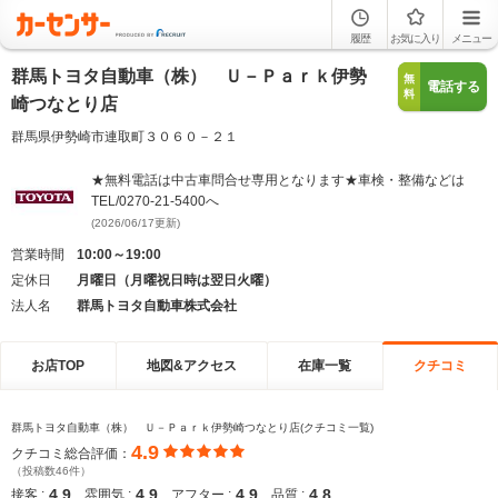
履歴
お気に入り
メニュー
群馬トヨタ自動車（株） Ｕ－Ｐａｒｋ伊勢
無
電話する
料
崎つなとり店
群馬県伊勢崎市連取町３０６０－２１
★無料電話は中古車問合せ専用となります★車検・整備などは
TEL/0270‐21‐5400へ
(2026/06/17更新)
営業時間
10:00～19:00
定休日
月曜日（月曜祝日時は翌日火曜）
法人名
群馬トヨタ自動車株式会社
お店TOP
地図&アクセス
在庫一覧
クチコミ
群馬トヨタ自動車（株） Ｕ－Ｐａｒｋ伊勢崎つなとり店(クチコミ一覧)
4.9
クチコミ総合評価：
（投稿数46件）
4.9
4.9
4.9
4.8
接客 :
雰囲気 :
アフター :
品質 :