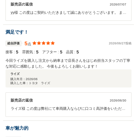
販売店の返信
2026/07/07
yy様 この度はご契約いただきまして誠にありがとうございます。 また
今回はこのような高い評価をいただきまして、スタッフ一同心から感
謝しております。 またいつでもお気軽にご来店くださいませ。 今後と
も、どうぞ宜しくお願い致します。
満足です！
5
総合評価
2026/06/27投稿
点
5
5
5
5
接客 :
雰囲気 :
アフター :
品質 :
今回ライズを購入し注文から納車まで店長さんをはじめ担当スタッフの丁寧
な対応に感動しました。 今後もよろしくお願いします！
ライズ
購入年月：
2026/06
購入した車：トヨタ ライズ
販売店の返信
2026/06/30
ライズ様 この度は弊社にて車両購入ならびに口コミ高評価をいただき
誠にありがとうございます。 今後のアフター整備等もしっかりとフォ
ローさせていただきます。 今後とも末永いお付き合いをお願い申し上
げます。
車が魅力的