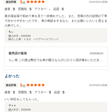
5
総合評価
2026/06/21投稿
点
5
5
‐
5
接客 :
雰囲気 :
アフター :
品質 :
展示場会場で初めて車を見て一目惚れでした。 また、営業の方の説明が丁寧
で分かりやすかったです。 車の相談をするなら、またお願いしたいと思える
人柄でした。
ちぃ
購入年月：
2026/06
購入した車：トヨタ ハリアーハイブリッド
販売店の返信
2026/06/23
ちぃ様 この度は弊社でお車の購入ならびに口コミ高評価をいただき誠
にありがとうございます。 暑い中フェアにお越しいただきお車を気に
入ってもらいありがとうございました。 お車の説明で丁寧にわかりや
すくを心がけています。 気になる点やご不明な点がございましたらお
よかった
気軽にお申し付けください。 また、今後のアフターフォローもしっか
りと取り組んで参りますので、 今後とも末永いお付き合いをお願い申
5
総合評価
2026/06/21投稿
点
し上げます。
5
5
5
5
接客 :
雰囲気 :
アフター :
品質 :
いい対応をしてもらった。
Ｏｃｏ
購入年月：
2026/06