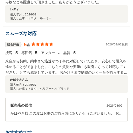
み物なども配慮して頂きました。ありがとうございました。
レディ
購入年月：
2026/08
購入した車：トヨタ ルーミー
スムーズな対応
5
総合評価
2026/08/02投稿
点
5
5
‐
5
接客 :
雰囲気 :
アフター :
品質 :
来店から契約、納車まで迅速かつ丁寧に対応していただき、安心して購入を
進めることができました。こちらの質問や要望にも親身になって対応してく
ださり、とても感謝しています。 おかげさまで納得のいく一台を購入するこ
とができ、大変満足しています。また機会がありましたら、ぜひお願いした
かばやきさん
いと思います。本当にありがとうございました。
購入年月：
2026/07
購入した車：トヨタ ハリアーハイブリッド
販売店の返信
2026/08/05
かばやき様 この度はお車のご購入誠にありがとうございました。 お褒
めの言葉大変嬉しく思います。ご縁を大切に今後も誠心誠意ご対応さ
せていただきますので何卒宜しくお願い致します。また、機会があり
ました是非ともよろしくお願いいたします。
おすすめです。