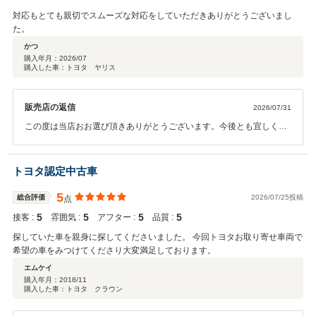
対応もとても親切でスムーズな対応をしていただきありがとうございまし
た。
かつ
購入年月：
2026/07
購入した車：トヨタ ヤリス
販売店の返信
2026/07/31
この度は当店おお選び頂きありがとうございます。今後とも宜しくお
願い致します。
トヨタ認定中古車
5
総合評価
2026/07/25投稿
点
5
5
5
5
接客 :
雰囲気 :
アフター :
品質 :
探していた車を親身に探してくださいました。 今回トヨタお取り寄せ車両で
希望の車をみつけてくださり大変満足しております。
エムケイ
購入年月：
2018/11
購入した車：トヨタ クラウン