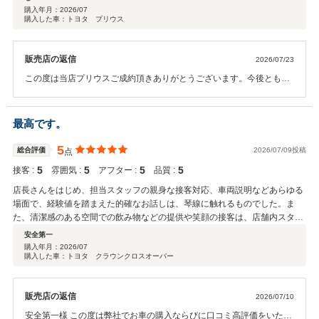
購入年月：
2026/07
購入した車：トヨタ プリウス
販売店の返信
2026/07/23
この度は当店プリウスご成約頂きありがとうございます。今後とも宜
しくお願い致します。
最高です。
5
総合評価
2026/07/09投稿
点
5
5
5
5
接客 :
雰囲気 :
アフター :
品質 :
店長さんをはじめ、担当スタッフの親身な接客対応、車両説明などあらゆる
場面で、経験値を踏まえた的確なお話しは、琴線に触れるものでした。ま
た、清潔感のある空間での飲み物などの提供や笑顔の接客は、店舗内スタッ
フの一体感を感じました。 一目惚れの車が購入でき、感謝です。大切に乗り
安全第一
たいと思います。
購入年月：
2026/07
購入した車：トヨタ クラウンクロスオーバー
販売店の返信
2026/07/10
安全第一様 この度は弊社でお車の購入ならびに口コミ高評価をいただ