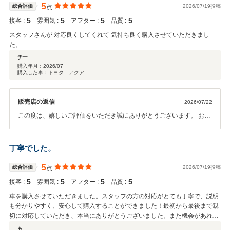
5
総合評価
2026/07/19投稿
点
5
5
5
5
接客 :
雰囲気 :
アフター :
品質 :
スタッフさんが 対応良くしてくれて 気持ち良く購入させていただきまし
た。
チー
購入年月：
2026/07
購入した車：トヨタ アクア
販売店の返信
2026/07/22
この度は、嬉しいご評価をいただき誠にありがとうございます。 お客
様にご満足いただけたことを、スタッフ一同大変うれしく思っており
ます。 これからも安心・安全なカーライフをサポートできるよう努め
てまいりますので、 お車のことなら何でもお気軽にご相談ください。
丁寧でした。
今後ともよろしくお願いいたします
5
総合評価
2026/07/19投稿
点
5
5
5
5
接客 :
雰囲気 :
アフター :
品質 :
車を購入させていただきました。スタッフの方の対応がとても丁寧で、説明
も分かりやすく、安心して購入することができました！最初から最後まで親
切に対応していただき、本当にありがとうございました。また機会があれば
ぜひお願いしたいです！
も