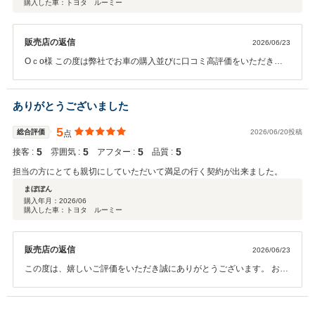
購入した車：トヨタ ルーミー
販売店の返信
2026/06/23
Oｃo様 この度は弊社でお車の購入並びに口コミ高評価をいただき誠
にありがとうございました。 Oco様とは家族ぐるみで車両のお付き合
いをさせていただきいつもありがとうございます。 今後とも末永くお
付き合いをさせていただきますのでよろしくお願いいたします。
ありがとうございました
5
総合評価
2026/06/20投稿
点
5
5
5
5
接客 :
雰囲気 :
アフター :
品質 :
担当の方にとても親切にしていただいて満足の行く契約が出来ました。
まぼぼん
購入年月：
2026/06
購入した車：トヨタ ルーミー
販売店の返信
2026/06/23
この度は、嬉しいご評価をいただき誠にありがとうございます。 お客
様にご満足いただけたことを、スタッフ一同大変うれしく思っており
ます。 これからも安心・安全なカーライフをサポートできるよう努め
てまいりますので、 お車のことなら何でもお気軽にご相談ください。