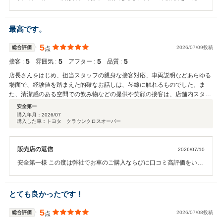
き誠にありがとうございます。 安全第一様におかれましては御家族が
お乗りになられてるお車も弊社でお引き立ていただいており 心より感
謝申し上げます。 弊店舗のスタッフはエンジニア経験者が多く在籍し
最高です。
ており的確にお車のご案内が出来るよう 日々勉強しておりますので、
ご不明な点や気になる事がございましたら気軽にご相談ください。 今
5
総合評価
2026/07/09投稿
点
後とも末永くお付き合いをお願い申し上げます。
5
5
5
5
接客 :
雰囲気 :
アフター :
品質 :
店長さんをはじめ、担当スタッフの親身な接客対応、車両説明などあらゆる
場面で、経験値を踏まえた的確なお話しは、琴線に触れるものでした。ま
た、清潔感のある空間での飲み物などの提供や笑顔の接客は、店舗内スタッ
フの一体感を感じました。 一目惚れの車が購入でき、感謝です。大切に乗り
安全第一
たいと思います。
購入年月：
2026/07
購入した車：トヨタ クラウンクロスオーバー
販売店の返信
2026/07/10
安全第一様 この度は弊社でお車のご購入ならびに口コミ高評価をいた
だき誠にありがとうございます。 安全第一様におかれましては御家族
がお乗りになられてるお車も弊社でお引き立ていただいており 心より
感謝申し上げます。 弊店舗スタッフはエンジニア経験者が多く在籍し
とても良かったです！
ており的確にお車のご案内が出来るよう 日々勉強をしておりますの
で、ご不明な点や気になる事がございましたらお気軽にご相談くださ
5
総合評価
2026/07/08投稿
点
い。 今後とも末永くお付き合いをお願い申し上げます。