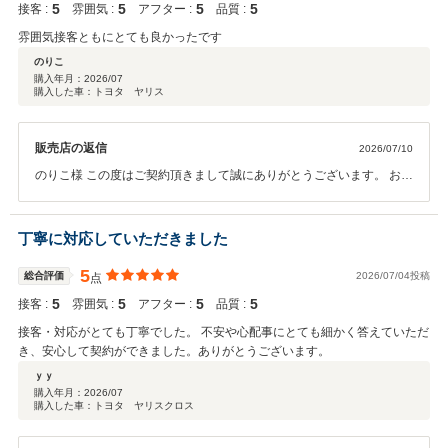
5
5
5
5
接客 :
雰囲気 :
アフター :
品質 :
雰囲気接客ともにとても良かったです
のりこ
購入年月：
2026/07
購入した車：トヨタ ヤリス
販売店の返信
2026/07/10
のりこ様 この度はご契約頂きまして誠にありがとうございます。 お褒
めのお言葉大変うれしく思います。今後もしっかりとご対応させてい
ただきますので何卒宜しくお願い致します。
丁寧に対応していただきました
5
総合評価
2026/07/04投稿
点
5
5
5
5
接客 :
雰囲気 :
アフター :
品質 :
接客・対応がとても丁寧でした。 不安や心配事にとても細かく答えていただ
き、安心して契約ができました。ありがとうございます。
ｙｙ
購入年月：
2026/07
購入した車：トヨタ ヤリスクロス