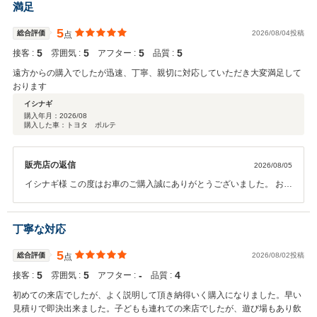
満足
5
総合評価
2026/08/04投稿
点
5
5
5
5
接客 :
雰囲気 :
アフター :
品質 :
遠方からの購入でしたが迅速、丁寧、親切に対応していただき大変満足して
おります
イシナギ
購入年月：
2026/08
購入した車：トヨタ ポルテ
販売店の返信
2026/08/05
イシナギ様 この度はお車のご購入誠にありがとうございました。 お褒
めの言葉大変嬉しく思います。ご縁を大切に今後も誠心誠意ご対応さ
せていただきますので何卒宜しくお願い致します。また、機会があり
ました是非ともよろしくお願いいたします。
丁寧な対応
5
総合評価
2026/08/02投稿
点
5
5
‐
4
接客 :
雰囲気 :
アフター :
品質 :
初めての来店でしたが、よく説明して頂き納得いく購入になりました。早い
見積りで即決出来ました。子どもも連れての来店でしたが、遊び場もあり飲