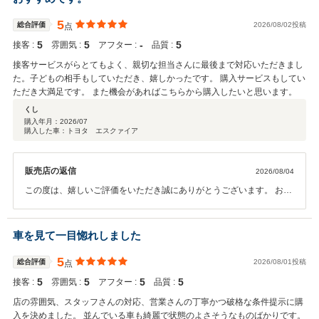
5
総合評価
2026/08/02投稿
点
5
5
‐
5
接客 :
雰囲気 :
アフター :
品質 :
接客サービスがらとてもよく、親切な担当さんに最後まで対応いただきまし
た。子どもの相手もしていただき、嬉しかったです。 購入サービスもしてい
ただき大満足です。 また機会があればこちらから購入したいと思います。
くし
購入年月：
2026/07
購入した車：トヨタ エスクァイア
販売店の返信
2026/08/04
この度は、嬉しいご評価をいただき誠にありがとうございます。 お客
様にご満足いただけたことを、スタッフ一同大変うれしく思っており
ます。 これからも安心・安全なカーライフをサポートできるよう努め
てまいりますので、 お車のことなら何でもお気軽にご相談ください。
車を見て一目惚れしました
今後ともよろしくお願いいたします
5
総合評価
2026/08/01投稿
点
5
5
5
5
接客 :
雰囲気 :
アフター :
品質 :
店の雰囲気、スタッフさんの対応、営業さんの丁寧かつ破格な条件提示に購
入を決めました。 並んでいる車も綺麗で状態のよさそうなものばかりです。