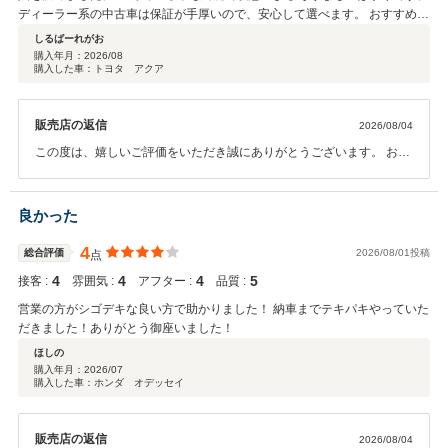
ディーラー系の中古車は保証が手厚いので、安心して選べます。 おすすめの
お店です。
しるばーれがお
購入年月：
2026/08
購入した車：トヨタ アクア
販売店の返信
2026/08/04
この度は、嬉しいご評価をいただき誠にありがとうございます。 お客
様にご満足いただけたことを、スタッフ一同大変うれしく思っており
ます。 これからも安心・安全なカーライフをサポートできるよう努め
てまいりますので、 お車のことなら何でもお気軽にご相談ください。
良かった
今後ともよろしくお願いいたします
4
総合評価
2026/08/01投稿
点
4
4
4
5
接客 :
雰囲気 :
アフター :
品質 :
営業の方がシゴデキな良い方で助かりました！ 納車までテキパキやっていた
だきました！ありがとう御座いました！
ほしの
購入年月：
2026/07
購入した車：ホンダ オデッセイ
販売店の返信
2026/08/04