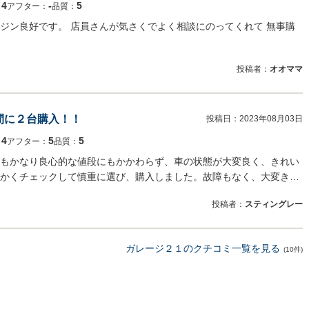
4
‐
5
：
アフター：
品質：
ジン良好です。 店員さんが気さくでよく相談にのってくれて 無事購
投稿者：
オオママ
間に２台購入！！
投稿日：
2023年08月03日
4
5
5
：
アフター：
品質：
もかなり良心的な値段にもかかわらず、車の状態が大変良く、きれい
かくチェックして慎重に選び、購入しました。故障もなく、大変き…
投稿者：
スティングレー
ガレージ２１のクチコミ一覧を見る
(10件)