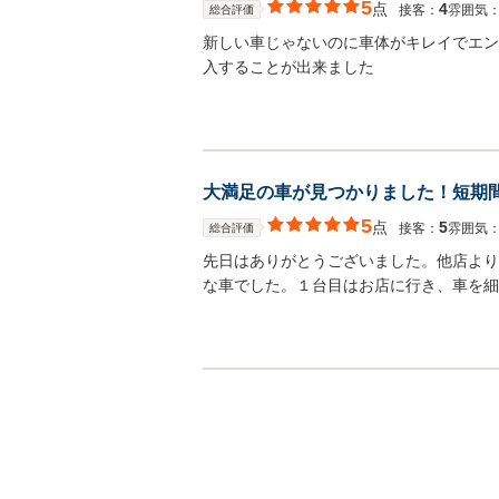
5
点
4
接客：
雰囲気
総合評価
新しい車じゃないのに車体がキレイでエン
入することが出来ました
大満足の車が見つかりました！短期
5
点
5
接客：
雰囲気
総合評価
先日はありがとうございました。他店より
な車でした。１台目はお店に行き、車を細