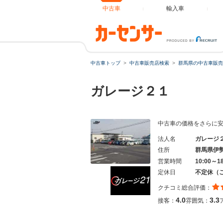
中古車
輸入車
中古車トップ
中古車販売店検索
群馬県の中古車販売
ガレージ２１
中古車の価格をさらに
法人名
ガレージ
住所
群馬県伊
営業時間
10:00～1
定休日
不定休（
クチコミ総合評価：
4.0
3.3
接客：
雰囲気：