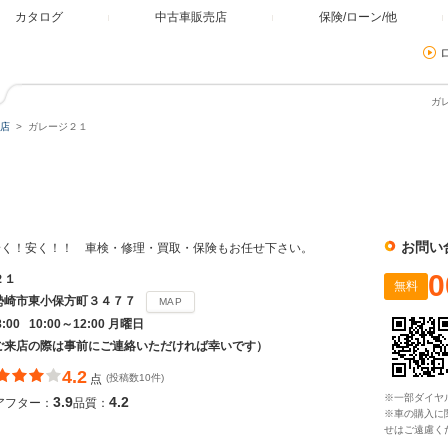
カタログ
中古車販売店
保険/ローン/他
ガ
店
ガレージ２１
お問い
安く！安く！！ 車検・修理・買取・保険もお任せ下さい。
0
２１
無料
勢崎市東小保方町３４７７
MAP
8:00 10:00～12:00 月曜日
ご来店の際は事前にご連絡いただければ幸いです）
4.2
点
(投稿数10件)
※一部ダイヤ
3.9
4.2
アフター：
品質：
※車の購入に
せはご遠慮く