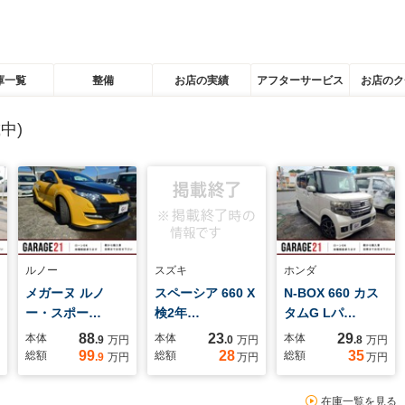
庫一覧
整備
お店の実績
アフターサービス
お店のク
中)
ルノー
スズキ
ホンダ
メガーヌ ルノ
スペーシア 660 X
N-BOX 660 カス
ー・スポー…
検2年…
タムG Lパ…
88
23
29
本体
本体
本体
.9
万円
.0
万円
.8
万円
99
28
35
総額
総額
総額
.9
万円
万円
万円
在庫一覧を見る