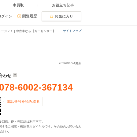
車買取
お役立ち記事
ログイン
閲覧履歴
お気に入り
サイトマップ
レージ２１ | 中古車なら【カーセンサー】
2026/04/24更新
合わせ
078-6002-367134
電話番号を読み取る
ル回線、IP・光回線は利用不可。
関するご相談・確認専用ダイヤルです。その他のお問い合わ
ださい。