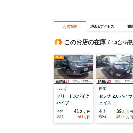
地図&アクセス
在
お店TOP
このお店の在庫
(
14
台掲載
NEW
ホンダ
日産
フリードスパイク
セレナ 2.0 ハイウ
ハイブ…
ェイス…
41
39
本体
本体
.2
万円
.4
万円
50
49
総額
総額
万円
.5
万円