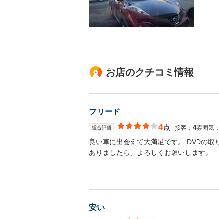
お店のクチコミ情報
フリード
4
点
4
接客：
雰囲気
総合評価
良い車に出会えて大満足です。 DVDの
ありましたら、よろしくお願いします。
安い