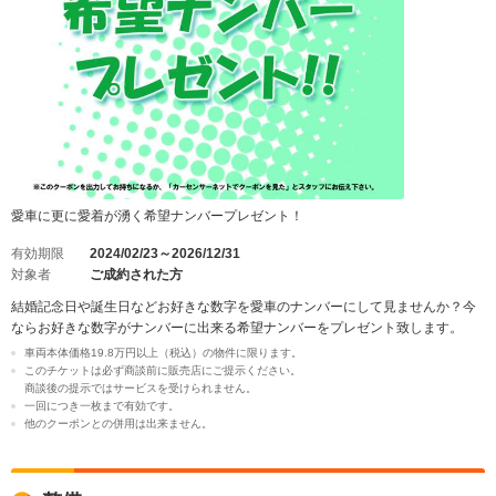
愛車に更に愛着が湧く希望ナンバープレゼント！
有効期限
2024/02/23～2026/12/31
対象者
ご成約された方
結婚記念日や誕生日などお好きな数字を愛車のナンバーにして見ませんか？今
ならお好きな数字がナンバーに出来る希望ナンバーをプレゼント致します。
車両本体価格19.8万円以上（税込）の物件に限ります。
このチケットは必ず商談前に販売店にご提示ください。
商談後の提示ではサービスを受けられません。
一回につき一枚まで有効です。
他のクーポンとの併用は出来ません。