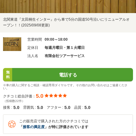
北関東道『太田桐生インター』から車で5分の国道50号沿いにリニューアルオ
ープン！！(2025/09/08更新)
営業時間
09:00～18:00
定休日
毎週月曜日・第１火曜日
法人名
有限会社ツアーサービス
無
電話する
料
※車の購入に関するご相談・確認専用ダイヤルです。その他のお問い合わせはご遠慮くださ
い。
5.0
クチコミ総合評価：
（投稿数22件）
5.0
5.0
5.0
5.0
接客 :
雰囲気 :
アフター :
品質 :
この販売店で購入された方のクチコミでは
「
接客の満足度
」が特に評価されています