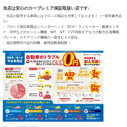
当店は安心のカープレミア保証取扱い店です♪
・当店が販売する車両にはブロンズ保証を付帯しております！（一部対象外あ
り）
・ブロンズ保証範囲はシリンダーヘッド・ECU・ラジエーター・酸素センサ
ー・DPFなどのエンジン機構、M/T、A/T、CVT内部ギアなどの動力伝達機構。
ブレーキ、ステアリング機構の一部含む５０部位。
・保証期間中の走行距離、修理回数無制限！