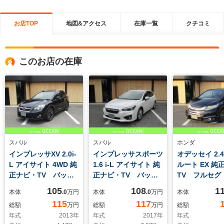
お店TOP
地図&アクセス
在庫一覧
クチコミ
このお店の在庫
スバル
スバル
ホンダ
インプレッサXV 2.0i-
インプレッサスポーツ
オデッセイ 2.
L アイサイト 4WD 純
1.6 i-L アイサイト 純
ルート EX 純
正ナビ・TV バック
正ナビ・TV バック
TV フルセグ
カメラ アイサイト
カメラ アイサイト
クモニター 
105
108
1
本体
.0
万円
本体
.0
万円
本体
プッシュスタート 前
ースライドドア
115
117
総額
万円
総額
万円
総額
後ドライブレコーダー
ヘッドライト
年式
2013
年
年式
2017
年
年式
プダウンモニ