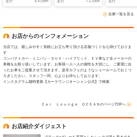
走行
4.4
万km
走行
7.2
万km
走行
在庫一覧を見る
お店からのインフォメーション
当店では、親しみやすく気軽にお立ち寄り頂ける店舗づくりを心掛けておりま
す
コンパクトカー・ミニバン・ＳＵＶ・ハイブリッド、ＥＶ車など全メーカーの
車種をお取り扱いしています。お客様一人一人の個性を大切にし、ご要望に合
ったお車をご提案させて頂きます。是非カフェのようなショールームでおくつ
ろぎください。スタッフ一同、心よりお待ちしております。
インスタグラム随時更新【カーラウンジオーシャン公式】で検索
Ｃａｒ Ｌｏｕｎｇｅ ＯＣＥＡＮのページTOPへ
お店紹介ダイジェスト