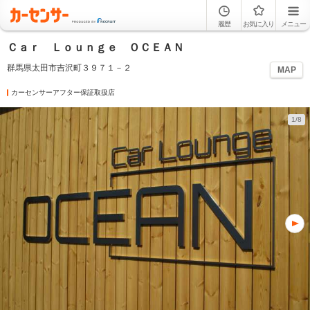
履歴
お気に入り
メニュー
Ｃａｒ Ｌｏｕｎｇｅ ＯＣＥＡＮ
群馬県太田市吉沢町３９７１－２
MAP
カーセンサーアフター保証取扱店
1/8