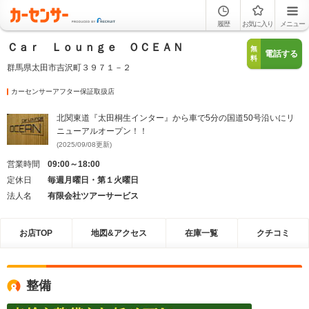
履歴
お気に入り
メニュー
Ｃａｒ Ｌｏｕｎｇｅ ＯＣＥＡＮ
無
電話する
料
群馬県太田市吉沢町３９７１－２
カーセンサーアフター保証取扱店
北関東道『太田桐生インター』から車で5分の国道50号沿いにリ
ニューアルオープン！！
(2025/09/08更新)
営業時間
09:00～18:00
定休日
毎週月曜日・第１火曜日
法人名
有限会社ツアーサービス
お店TOP
地図&アクセス
在庫一覧
クチコミ
整備