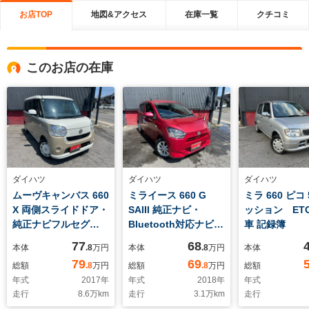
お店TOP
地図&アクセス
在庫一覧
クチコミ
このお店の在庫
ダイハツ
ダイハツ
ダイハツ
ムーヴキャンバス 660
ミライース 660 G
ミラ 660 ピコ
X 両側スライドドア・
SAIII 純正ナビ・
ッション ET
純正ナビフルセグ
Bluetooth対応ナビフ
車 記録簿
TV・バックカメラ・
ルセグTV・バックカ
77
68
本体
.8
万円
本体
.8
万円
本体
ETC・
メラ・Pスタート・衝
79
69
総額
.8
万円
総額
.8
万円
総額
突軽減ブレーキアシス
年式
2017
年
年式
2018
年
年式
ト機能・オートライ
走行
8.6
万km
走行
3.1
万km
走行
ト・momoステア・前