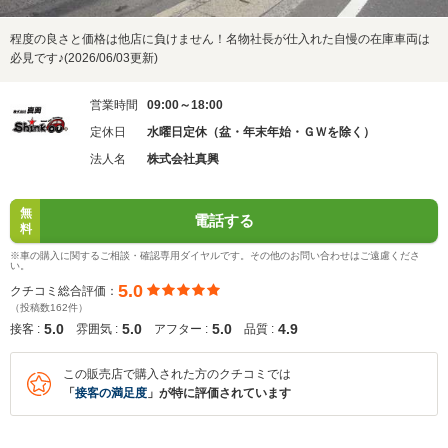
程度の良さと価格は他店に負けません！名物社長が仕入れた自慢の在庫車両は
必見です♪(2026/06/03更新)
営業時間
09:00～18:00
定休日
水曜日定休（盆・年末年始・ＧＷを除く）
法人名
株式会社真興
無
電話する
料
※車の購入に関するご相談・確認専用ダイヤルです。その他のお問い合わせはご遠慮くださ
い。
5.0
クチコミ総合評価：
（投稿数162件）
5.0
5.0
5.0
4.9
接客 :
雰囲気 :
アフター :
品質 :
この販売店で購入された方のクチコミでは
「
接客の満足度
」が特に評価されています