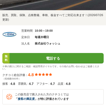
販売、買取、保険、点検整備、車検、板金すべてご対応出来ます！(2026/07/26
更新)
営業時間
10:00～19:00
定休日
毎週木曜日
法人名
株式会社ウォッシュ
無
電話する
料
※車の購入に関するご相談・確認専用ダイヤルです。その他のお問い合わせはご遠慮くださ
い。
4.8
クチコミ総合評価：
（投稿数580件）
4.8
4.7
4.7
4.8
接客 :
雰囲気 :
アフター :
品質 :
この販売店で購入された方のクチコミでは
「
接客の満足度
」が特に評価されています