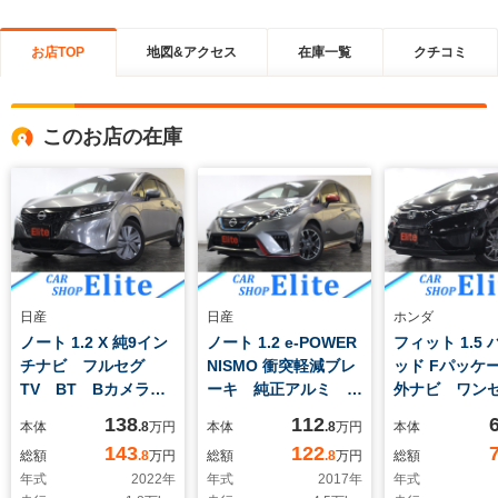
お店TOP
地図&アクセス
在庫一覧
クチコミ
このお店の在庫
日産
日産
ホンダ
ノート 1.2 X 純9イン
ノート 1.2 e-POWER
フィット 1.5
チナビ フルセグ
NISMO 衝突軽減ブレ
ッド Fパッケー
TV BT Bカメラ
ーキ 純正アルミ
外ナビ ワン
前後ドラレコ ETC
LEDヘッドライト&フ
TV USB B
138
112
本体
.8
万円
本体
.8
万円
本体
衝突軽減 LEDヘッド
ォグ 社外USBオー
ラ ETC 社外
143
122
総額
.8
万円
総額
.8
万円
総額
ライト&フォグ 電子
ディオ ETC スマー
ルミ スマー
年式
2022
年
年式
2017
年
年式
パーキング オートホ
トキー オートエアコ
オートエアコ