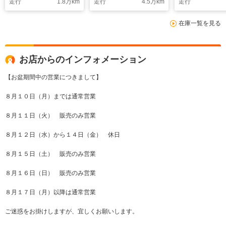
走行
1.8
万km
走行
4.5
万km
走行
ールド ステリモ
ン
イバシーガラ
スマートキー オート
バイザー
在庫一覧を見る
エアコン ドアバイザ
ー 禁煙車
お店からのインフォメーション
【お盆期間中の営業につきまして】
８月１０日（月）までは通常営業
８月１１日（火） 販売のみ営業
８月１２日（水）から１４日（金） 休日
８月１５日（土） 販売のみ営業
８月１６日（日） 販売のみ営業
８月１７日（月）以降は通常営業
ご迷惑をお掛けしますが、宜しくお願いします。