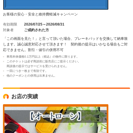
お客様の安心・安全と維持費軽減キャンペーン
有効期限
2026/07/25～2026/08/31
対象者
ご成約された方
「この画面を見た！」と言って頂いた場合、ブレーキパッドを交換して納車致
します。誠心誠意対応させて頂きます！ 契約後の提示はいかなる場合もご対
応できません。割引・値引の併用不可
車両本体価格0.1万円以上（税込）の物件に限ります。
このチケットは必ず商談前に販売店にご提示ください。
商談後の提示ではサービスを受けられません。
一回につき一枚まで有効です。
他のクーポンとの併用は出来ません。
お店の実績