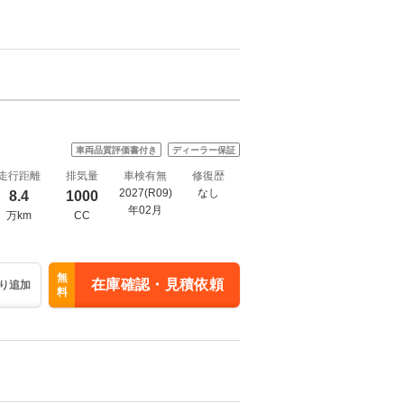
車両品質評価書付き
ディーラー保証
走行距離
排気量
車検有無
修復歴
2027(R09)
なし
8.4
1000
年02月
万km
CC
無
在庫確認・見積依頼
り追加
料