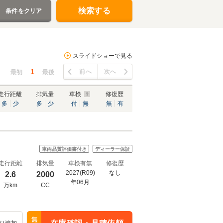
検索する
条件をクリア
スライドショーで見る
1
前へ
次へ
最初
最後
走行距離
排気量
車検
修復歴
多
少
多
少
付
無
無
有
車両品質評価書付き
ディーラー保証
走行距離
排気量
車検有無
修復歴
2027(R09)
なし
2.6
2000
年06月
万km
CC
無