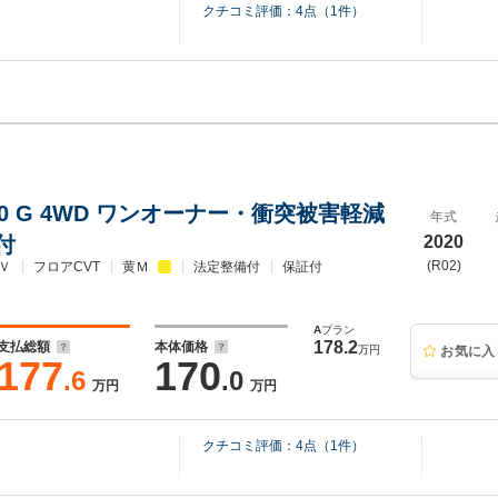
クチコミ評価：
4
点（
1
件）
.0 G 4WD ワンオーナー・衝突被害軽減
年式
付
2020
(R02)
Ｖ
フロアCVT
黄Ｍ
法定整備付
保証付
A
プラン
178.2
支払総額
本体価格
万円
お気に入
177
170
.6
.0
万円
万円
クチコミ評価：
4
点（
1
件）