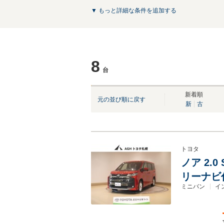
▼ もっと詳細な条件を追加する
8
台
NEW
NEW
新着順
元の並び順に戻す
新
古
トヨタ
ノア 2.
リーナビ
ミニバン
イ