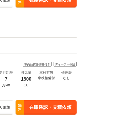
在庫確認・見積依頼
り追加
料
車両品質評価書付き
ディーラー保証
走行距離
排気量
車検有無
修復歴
車検整備付
なし
7
1500
万km
CC
無
在庫確認・見積依頼
り追加
料