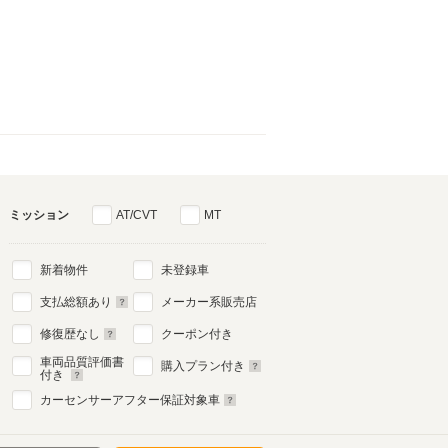
ミッション
AT/CVT
MT
新着物件
未登録車
支払総額あり
メーカー系販売店
修復歴なし
クーポン付き
車両品質評価書
購入プラン付き
付き
カーセンサーアフター保証対象車