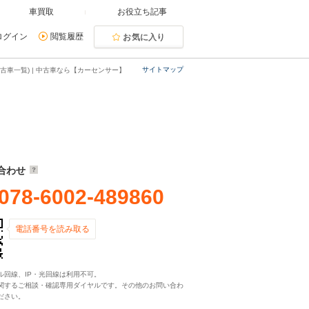
車買取
お役立ち記事
ログイン
閲覧履歴
お気に入り
サイトマップ
古車一覧) | 中古車なら【カーセンサー】
合わせ
078-6002-489860
電話番号を読み取る
ル回線、IP・光回線は利用不可。
関するご相談・確認専用ダイヤルです。その他のお問い合わ
ださい。