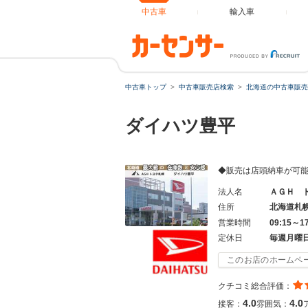
中古車
輸入車
中古車トップ
中古車販売店検索
北海道の中古車販売
ダイハツ豊平
◆販売は店頭納車が可
法人名
ＡＧＨ 
住所
北海道札
営業時間
09:15～1
定休日
毎週月曜
このお店のホームペ
クチコミ総合評価：
4.0
4.0
接客：
雰囲気：