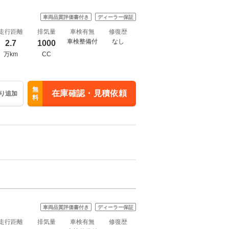
車両品質評価書付き
ディーラー保証
走行距離
排気量
車検有無
修復歴
車検整備付
なし
2.7
1000
万km
CC
無
在庫確認・見積依頼
り追加
料
車両品質評価書付き
ディーラー保証
走行距離
排気量
車検有無
修復歴