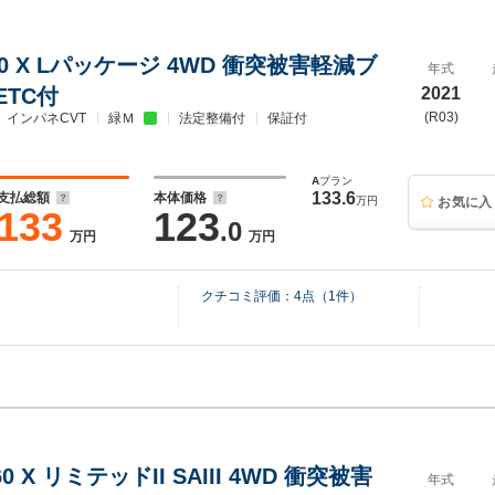
.0 X Lパッケージ 4WD 衝突被害軽減ブ
年式
ETC付
2021
(R03)
インパネCVT
緑Ｍ
法定整備付
保証付
A
プラン
133.6
支払総額
本体価格
万円
お気に入
133
123
.0
万円
万円
クチコミ評価：
4
点（
1
件）
0 X リミテッドII SAIII 4WD 衝突被害
年式