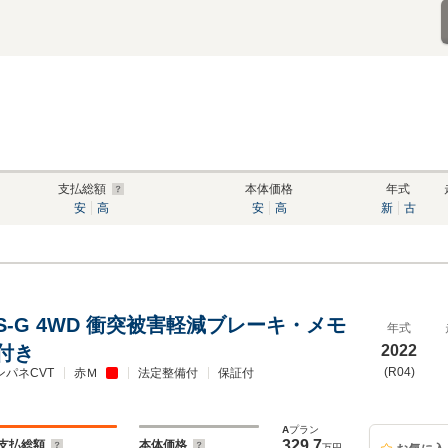
支払総額
本体価格
年式
安
高
安
高
新
古
0 S-G 4WD 衝突被害軽減ブレーキ・メモ
年式
付き
2022
(R04)
ンパネCVT
赤Ｍ
法定整備付
保証付
A
プラン
329.7
支払総額
本体価格
万円