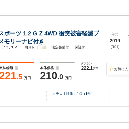
ポーツ 1.2 G Z 4WD 衝突被害軽減ブ
年式
メモリーナビ付き
2019
(R01)
フロアCVT
白真珠
法定整備付
保証付
A
プラン
222.1
支払総額
本体価格
万円
お気に入
221
210
.5
.0
万円
万円
クチコミ評価：
4
点（
1
件）