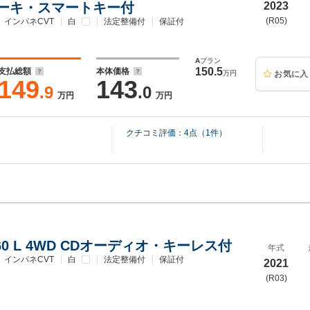
ーキ・スマートキー付
2023
(R05)
インパネCVT
白
法定整備付
保証付
A
プラン
150.5
支払総額
本体価格
万円
お気に入
149
143
.9
.0
万円
万円
クチコミ評価：
4
点（
1
件）
60 L 4WD CDオーディオ・キーレス付
年式
インパネCVT
白
法定整備付
保証付
2021
(R03)