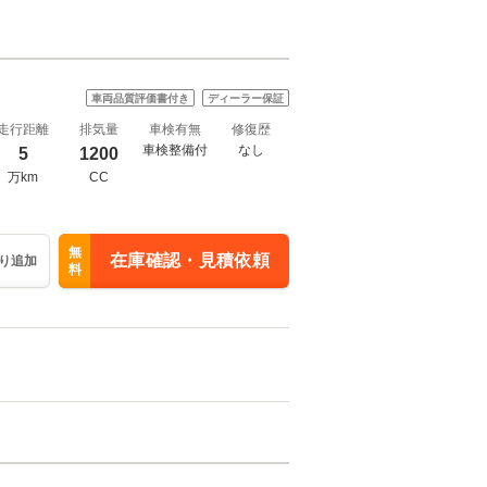
車両品質評価書付き
ディーラー保証
走行距離
排気量
車検有無
修復歴
車検整備付
なし
5
1200
万km
CC
無
在庫確認・見積依頼
り追加
料