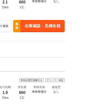
車検整備付
なし
2.1
660
万km
CC
無
在庫確認・見積依頼
り追加
料
車両品質評価書付き
ディーラー保証
走行距離
排気量
車検有無
修復歴
車検整備付
なし
1.9
660
万km
CC