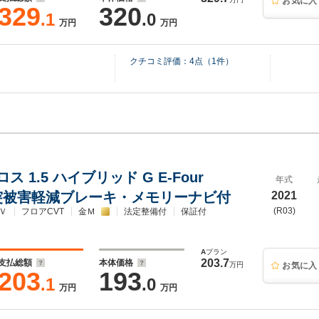
お気に入
329
320
.1
.0
万円
万円
クチコミ評価：
4
点（
1
件）
 1.5 ハイブリッド G E-Four
年式
衝突被害軽減ブレーキ・メモリーナビ付
2021
(R03)
Ｖ
フロアCVT
金Ｍ
法定整備付
保証付
A
プラン
203.7
支払総額
本体価格
万円
お気に入
203
193
.1
.0
万円
万円