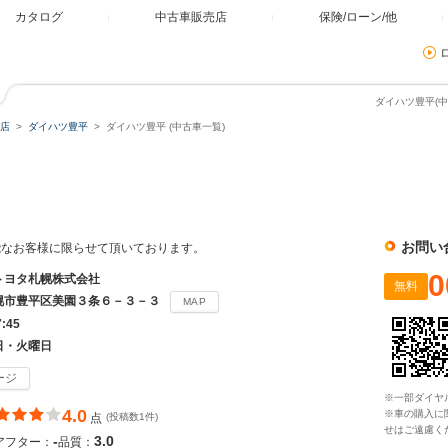
カタログ
中古車販売店
保険/ローン/他
ダイハツ豊平(中
店
ダイハツ豊平
ダイハツ豊平 (中古車一覧)
お問い
能なお客様に限らせて頂いております。
0
トヨタ札幌株式会社
無料
幌市豊平区美園３条６－３－３
MAP
7:45
日・火曜日
ージ
※一部ダイヤ
4.0
※車の購入に
点
(投稿数1件)
せはご遠慮く
-
3.0
アフター：
品質：