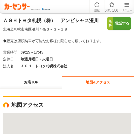
履歴
お気に入り
メニュー
ＡＧＨトヨタ札幌（株） アンビシャス澄川
無
電話する
料
北海道札幌市南区澄川４条３－３－１８
◆販売は店頭納車が可能なお客様に限らせて頂いております。
営業時間
09:15～17:45
定休日
毎週月曜日・火曜日
法人名
ＡＧＨ トヨタ札幌株式会社
お店TOP
地図&アクセス
地図アクセス