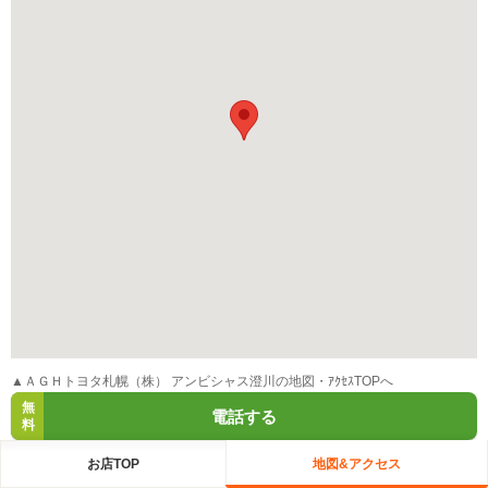
▲ＡＧＨトヨタ札幌（株） アンビシャス澄川の地図・ｱｸｾｽTOPへ
無
電話する
料
お店TOP
地図&アクセス