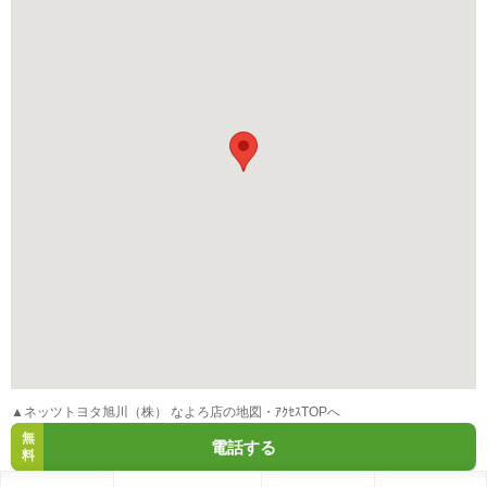
▲ネッツトヨタ旭川（株） なよろ店の地図・ｱｸｾｽTOPへ
無
電話する
料