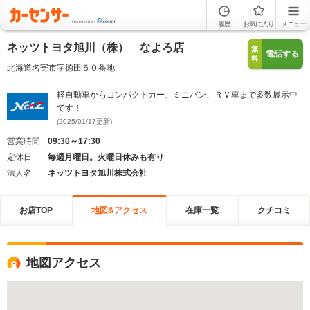
履歴
お気に入り
メニュー
ネッツトヨタ旭川（株） なよろ店
無
電話する
料
北海道名寄市字徳田５０番地
軽自動車からコンパクトカー、ミニバン、ＲＶ車まで多数展示中
です！
(2025/01/17更新)
営業時間
09:30～17:30
定休日
毎週月曜日。火曜日休みも有り
法人名
ネッツトヨタ旭川株式会社
お店TOP
地図&アクセス
在庫一覧
クチコミ
地図アクセス