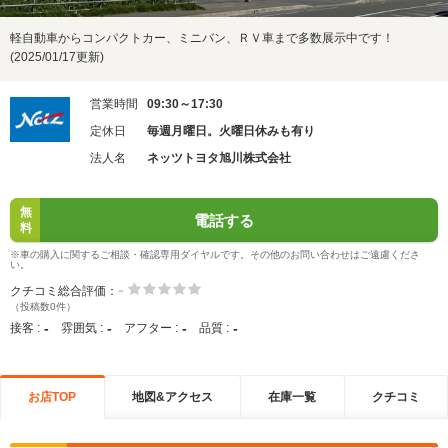
軽自動車からコンパクトカー、ミニバン、ＲＶ車まで多数展示中です！
(2025/01/17更新)
営業時間
09:30～17:30
定休日
毎週月曜日。火曜日休みも有り
法人名
ネッツトヨタ旭川株式会社
無
電話する
料
※車の購入に関するご相談・確認専用ダイヤルです。その他のお問い合わせはご遠慮くださ
い。
-
クチコミ総合評価：
（投稿数0件）
-
-
-
-
接客 :
雰囲気 :
アフター :
品質 :
お店TOP
地図&アクセス
在庫一覧
クチコミ