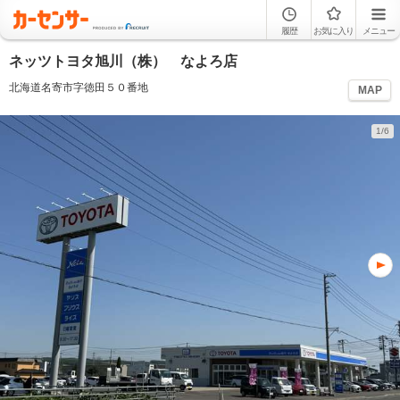
履歴
お気に入り
メニュー
ネッツトヨタ旭川（株） なよろ店
北海道名寄市字徳田５０番地
MAP
1/6