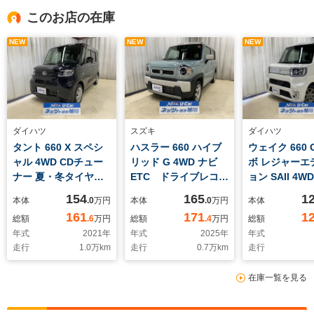
このお店の在庫
NEW
NEW
NEW
ダイハツ
スズキ
ダイハツ
タント 660 X スペシ
ハスラー 660 ハイブ
ウェイク 660
ャル 4WD CDチュー
リッド G 4WD ナビ
ボ レジャーエ
ナー 夏・冬タイヤ付
ETC ドライブレコー
ョン SAII 4W
き
ダー
両側電動スラ
154
165
1
本体
.0
万円
本体
.0
万円
本体
161
171
1
総額
.6
万円
総額
.4
万円
総額
年式
2021
年
年式
2025
年
年式
走行
1.0
万km
走行
0.7
万km
走行
在庫一覧を見る