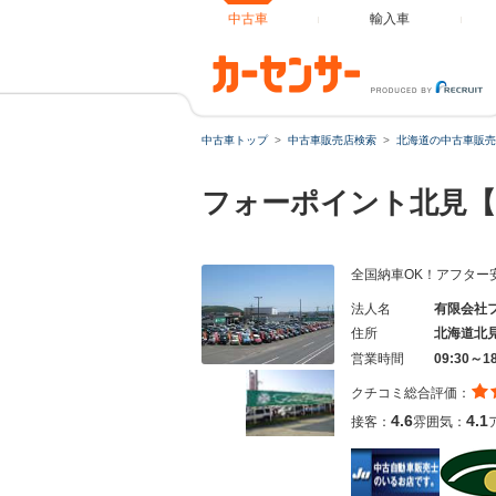
中古車
輸入車
中古車トップ
中古車販売店検索
北海道の中古車販売
フォーポイント北見
全国納車OK！アフター
法人名
有限会社
住所
北海道北
営業時間
09:30～1
クチコミ総合評価：
4.6
4.1
接客：
雰囲気：