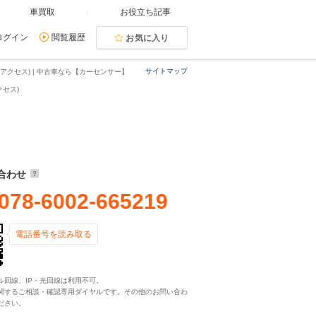
車買取
お役立ち記事
ログイン
閲覧履歴
お気に入り
サイトマップ
クセス) | 中古車なら【カーセンサー】
セス)
合わせ
078-6002-665219
電話番号を読み取る
ル回線、IP・光回線は利用不可。
関するご相談・確認専用ダイヤルです。その他のお問い合わ
ださい。