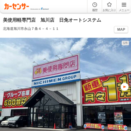
履歴
お気に入り
メニュー
美使用軽専門店 旭川店 日免オートシステム
北海道旭川市永山７条４－４－１１
MAP
1/5