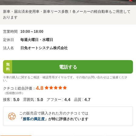
新車・届出済未使用車・新車リース多数！各メーカーの軽自動車もご用意して
おります
営業時間
10:00～18:00
定休日
毎週火曜日・水曜日
法人名
日免オートシステム株式会社
無
電話する
料
※車の購入に関するご相談・確認専用ダイヤルです。その他のお問い合わせはご遠慮くださ
い。
4.8
クチコミ総合評価：
（投稿数10件）
5.0
5.0
4.4
4.7
接客 :
雰囲気 :
アフター :
品質 :
この販売店で購入された方のクチコミでは
「
接客の満足度
」が特に評価されています