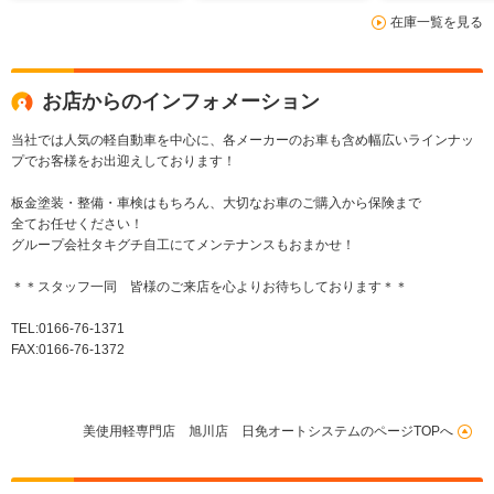
動格納ミラー 横滑り
トップ 両側電
在庫一覧を見る
防止装置
イドドア オー
ト
お店からのインフォメーション
当社では人気の軽自動車を中心に、各メーカーのお車も含め幅広いラインナッ
プでお客様をお出迎えしております！
板金塗装・整備・車検はもちろん、大切なお車のご購入から保険まで
全てお任せください！
グループ会社タキグチ自工にてメンテナンスもおまかせ！
＊＊スタッフ一同 皆様のご来店を心よりお待ちしております＊＊
TEL:0166-76-1371
FAX:0166-76-1372
美使用軽専門店 旭川店 日免オートシステムのページTOPへ