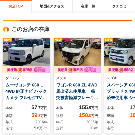
お店TOP
地図&アクセス
在庫一覧
クチコミ
このお店の在庫
NEW
NEW
NEW
ダイハツ
スズキ
スズキ
ムーヴコンテ 660 L
ワゴンR 660 ZL 4WD
スペーシア 66
4WD 純正ナビ バック
届出済未使用車 衝
ブリッド X 4
カメラ フルセグTV 電
突被害軽減ブレーキ
済未使用車 シ
動格納ミラー ABS キ
シートヒーター スマ
ーター 衝突被
57
155
1
本体
.7
万円
本体
.5
万円
本体
ーレスエントリー ア
ートキー オートライ
LEDヘッドラ
59
158
1
総額
.8
万円
総額
.8
万円
総額
イドリングストップ
ト オートエアコン ア
マートキー プ
年式
2016
年
年式
2026
年
年式
Bluetooth
イドリングストップ
スタート オー
走行
5.8
万km
走行
10
km
走行
プッシュスタート 電
コン アイドリ