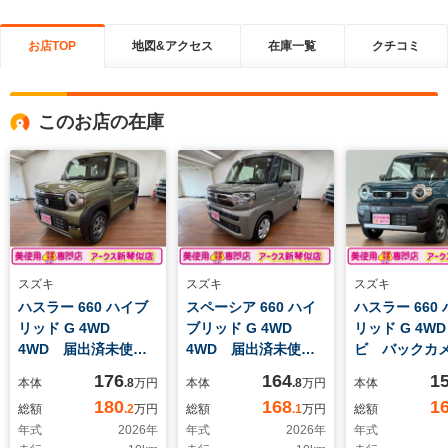
お店TOP
地図&アクセス
在庫一覧
クチコミ
このお店の在庫
スズキ
スズキ
スズキ
ハスラー 660 ハイブ
スペーシア 660 ハイ
ハスラー 660
リッド G 4WD
ブリッド G 4WD
リッド G 4W
4WD 届出済未使用
4WD 届出済未使用
ビ バック
車 オートエアコン
車 プッシュスター
ETC フロ
176
164
1
本体
.8
万円
本体
.8
万円
本体
シートヒーター ス
ト アイドリングスト
スズキセーフ
180
168
1
総額
.2
万円
総額
.1
万円
総額
マートキー プッシュ
ップ オートエアコ
ート クルー
年式
2026
年
年式
2026
年
年式
エンジンスタート
ン オートライト シ
ロール プッ