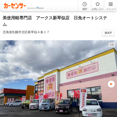
履歴
お気に入り
メニュー
美使用軽専門店 アークス新琴似店 日免オートシステ
ム
北海道札幌市北区新琴似４条１７
MAP
1/8