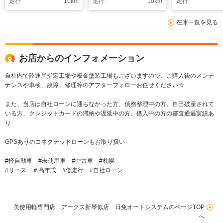
走行
10
km
走行
10
km
走行
LEDヘッドライト 衝
ートヒーター LEDヘ
ート スマー
突被害軽減 横滑防
ッドライト 横滑防
LEDヘッドラ
在庫一覧を見る
止 車線逸脱制御
止 スマートキー
滑防止 アイ
ストップ
お店からのインフォメーション
自社内で陸運局指定工場や板金塗装工場もございますので、ご購入後のメンテ
ナンスや車検、故障、修理等のアフターフォローお任せください☆
また、当店は自社ローンに通らなかった方、債務整理中の方、自己破産されて
いる方、クレジットカードの滞納や遅延中の方、借入中の方の審査通過実績あ
り
GPSありのコネクテッドローンもお取り扱い
#軽自動車 #未使用車 #中古車 #札幌
#リース ＃高年式 #低走行 #自社ローン
美使用軽専門店 アークス新琴似店 日免オートシステムのページTOP
へ