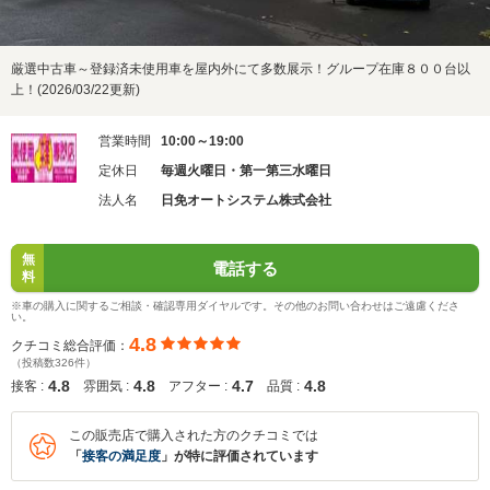
厳選中古車～登録済未使用車を屋内外にて多数展示！グループ在庫８００台以
上！(2026/03/22更新)
営業時間
10:00～19:00
定休日
毎週火曜日・第一第三水曜日
法人名
日免オートシステム株式会社
無
電話する
料
※車の購入に関するご相談・確認専用ダイヤルです。その他のお問い合わせはご遠慮くださ
い。
4.8
クチコミ総合評価：
（投稿数326件）
4.8
4.8
4.7
4.8
接客 :
雰囲気 :
アフター :
品質 :
この販売店で購入された方のクチコミでは
「
接客の満足度
」が特に評価されています