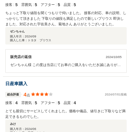
5
5
5
5
接客 :
雰囲気 :
アフター :
品質 :
ちょっと下取り値段を聞くつもりで伺いました。 接客の対応、車の説明、し
っかりして頂きました 下取りの値段も満足したので新しいプリウス 即決し
ました、対応された宇佐美さん、菊地さん ありがとうございました。
ゼンちゃん
購入年月：
2024/09
購入した車：トヨタ プリウス
販売店の返信
2024/10/05
ゼンちゃん様 この度は当店にてお車のご購入をいただき誠にありがと
うございます。 素敵な一台に出逢えたことことスタッフ一同大変嬉し
く思います。 担当のスタッフの対応にも満足いただき大変嬉しく思い
ます。 今後ともお付き合いよろしくお願いいたします。
日産車購入
4
総合評価
2024/07/01投稿
点
4
5
5
4
接客 :
雰囲気 :
アフター :
品質 :
とても親切にサービスしてくれました。価格や備品、値引きに下取りなど満
足できるものでした。
みけ
購入年月：
2024/06