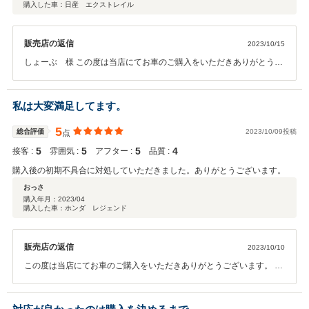
購入した車：日産 エクストレイル
販売店の返信
2023/10/15
しょーぶ 様 この度は当店にてお車のご購入をいただきありがとうご
ざいます。 担当スタッフの対応にも満足いただき大変うれしく思いま
す。 今後もスタッフ一同、菖蒲川様のカーライフをサポートさせてい
ただきます。 今後ともよろしくお願いいたします。
私は大変満足してます。
5
総合評価
2023/10/09投稿
点
5
5
5
4
接客 :
雰囲気 :
アフター :
品質 :
購入後の初期不具合に対処していただきました。ありがとうございます。
おっさ
購入年月：
2023/04
購入した車：ホンダ レジェンド
販売店の返信
2023/10/10
この度は当店にてお車のご購入をいただきありがとうございます。 今
後もスタッフ一同、おっさ様のカーライフをサポートさせていただき
ます。 今後ともよろしくお願いいたします。