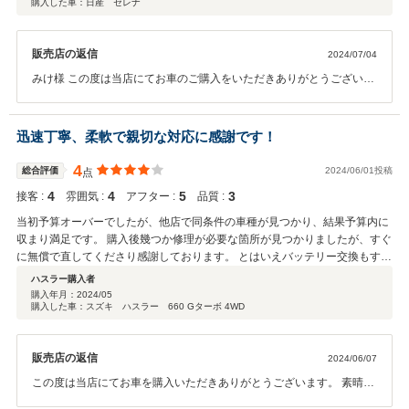
購入した車：日産 セレナ
販売店の返信
2024/07/04
みけ様 この度は当店にてお車のご購入をいただきありがとうございま
す。 担当スタッフの対応にも満足いただき大変うれしく思います。 今
後もスタッフ一同、みけ様のカーライフをサポートさせていただきま
す。 今後ともよろしくお願いいたします。
迅速丁寧、柔軟で親切な対応に感謝です！
4
総合評価
2024/06/01投稿
点
4
4
5
3
接客 :
雰囲気 :
アフター :
品質 :
当初予算オーバーでしたが、他店で同条件の車種が見つかり、結果予算内に
収まり満足です。 購入後幾つか修理が必要な箇所が見つかりましたが、すぐ
に無償で直してくださり感謝しております。 とはいえバッテリー交換もすぐ
に必要になりましたので、消耗品のアフターサービスの加入をもう少し慎重
ハスラー購入者
に考慮していれば良かったと後悔しております。 購入まで担当してくださっ
購入年月：
2024/05
購入した車：スズキ ハスラー 660 Gターボ 4WD
た方や、修理担当の方たちもとても親切でしたので、家族や友人にもこちら
の店舗を勧めたいと思います。 今後ともよろしくお願い致します！
販売店の返信
2024/06/07
この度は当店にてお車を購入いただきありがとうございます。 素晴ら
しい評価ありがとうございます！ そう言っていただきスタッフ一同大