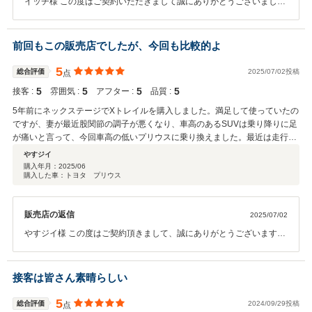
イッチ様 この度はご契約いただきまして誠にありがとうございまし
た。 今回はこのような高い評価をいただきまして、社員一同心から感
謝しております。 何かお困りの際はぜひお気軽にお立ち寄りくださ
い。 今後とも、どうぞ宜しくお願い致します。
前回もこの販売店でしたが、今回も比較的よ
5
総合評価
2025/07/02投稿
点
5
5
5
5
接客 :
雰囲気 :
アフター :
品質 :
5年前にネックステージでXトレイルを購入しました。満足して使っていたの
ですが、妻が最近股関節の調子が悪くなり、車高のあるSUVは乗り降りに足
が痛いと言って、今回車高の低いプリウスに乗り換えました。最近は走行
100kのをと、購入に行ったのですが、あいにく、先客がいて目的の車はダメ
やすジイ
で、ネットで見ていた次の車を購入しました。ネックステージは下取り条件
購入年月：
2025/06
購入した車：トヨタ プリウス
も他の買取より高く買い取ってくれ、満足して購入出来ました。
販売店の返信
2025/07/02
やすジイ様 この度はご契約頂きまして、誠にありがとうございます。
また、このような高い評価のクチコミを頂き、大変うれしく思いま
す。 お客様に喜んで頂けることが、何よりも私共の励みになります。
またぜひお気軽にお立ち寄りください。 今後ともどうぞ宜しくお願い
接客は皆さん素晴らしい
致します。
5
総合評価
2024/09/29投稿
点