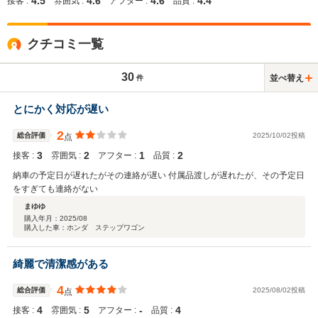
4.5
4.6
4.6
4.4
接客 :
雰囲気 :
アフター :
品質 :
クチコミ一覧
30
並べ替え
件
とにかく対応が遅い
2
総合評価
2025/10/02投稿
点
3
2
1
2
接客 :
雰囲気 :
アフター :
品質 :
納車の予定日が遅れたがその連絡が遅い 付属品渡しが遅れたが、その予定日
をすぎても連絡がない
まゆゆ
購入年月：
2025/08
購入した車：ホンダ ステップワゴン
綺麗で清潔感がある
4
総合評価
2025/08/02投稿
点
4
5
‐
4
接客 :
雰囲気 :
アフター :
品質 :