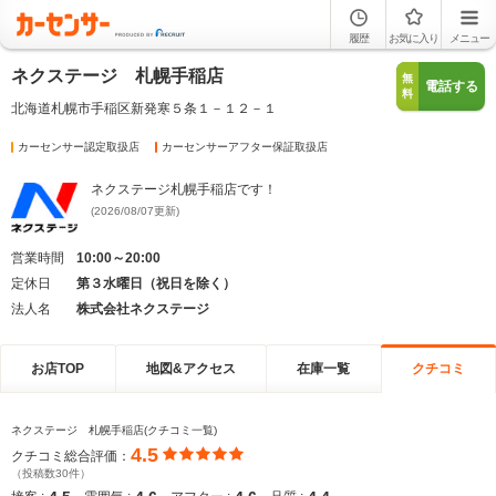
履歴
お気に入り
メニュー
ネクステージ 札幌手稲店
無
電話する
料
北海道札幌市手稲区新発寒５条１－１２－１
カーセンサー認定取扱店
カーセンサーアフター保証取扱店
ネクステージ札幌手稲店です！
(2026/08/07更新)
営業時間
10:00～20:00
定休日
第３水曜日（祝日を除く）
法人名
株式会社ネクステージ
お店TOP
地図&アクセス
在庫一覧
クチコミ
ネクステージ 札幌手稲店(クチコミ一覧)
4.5
クチコミ総合評価：
（投稿数30件）