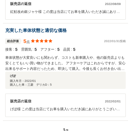
販売店の返信
2022/08/09
紅鮭改め銀ジャケ様 この度は当店にてお車を購入いただき誠にありが
とうございます。 賞賛の言葉をいただき大変嬉しく思います。 お車の
状態を万全にした状態でお渡しさせていただきます。 ご納車を是非お
楽しみにお待ちください。 よろしくお願いいたします。
充実した車体状態と適切な価格
5
総合評価
2022/01/31投稿
点
5
5
5
5
接客 :
雰囲気 :
アフター :
品質 :
車体状態が大変良いにも関わらず、コストも新車購入や、他の販売店よりも
安くとてもいい買い物ができました。 アフターケアはこれからですが、安心
出来るサポート内容だったため、即決して購入。今後も長くお付き合い出来
ると嬉しいです。
げぽ
購入年月：
2022/01
購入した車：三菱 デリカD：5
販売店の返信
2022/02/01
げぽ様 この度は当店にてお車を購入いただき誠にありがとうございま
す。 満足いただく買い物になったとのことで、スタッフ一同大変うれ
しく思います。 こちらこそ今後も整備などでお付き合いいただければ
と思います。 今後ともよろしくお願いいたします
1
/2