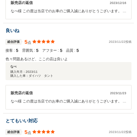
販売店の返信
2023/12/16
なべ様 この度は当店でのお車のご購入誠にありがとうございます。 満
足のいく買い物ができたことスタッフ一同大変嬉しく思います。 今後
ともお付き合いよろしくお願い致します。
良いね
5
総合評価
2023/11/22投稿
点
5
5
5
5
接客 :
雰囲気 :
アフター :
品質 :
色々問題あるけど、ここの店は良いよ
なべ
購入年月：
2023/11
購入した車：ダイハツ タント
販売店の返信
2023/11/23
なべ様 この度は当店でのお車のご購入誠にありがとうございます。 満
足のいく買い物ができたことスタッフ一同大変嬉しく思います。 今後
ともお付き合いよろしくお願い致します。
とてもいい対応
5
総合評価
2023/11/22投稿
点