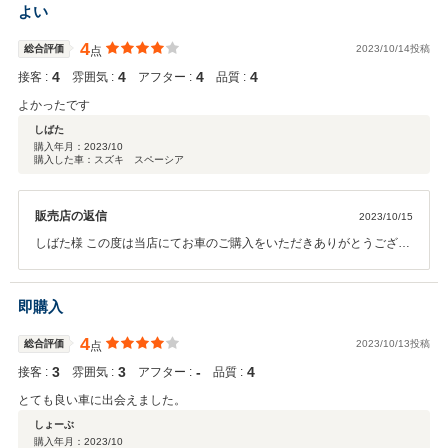
います。今後ともよろしくお願いいたします。
よい
4
総合評価
2023/10/14投稿
点
4
4
4
4
接客 :
雰囲気 :
アフター :
品質 :
よかったです
しばた
購入年月：
2023/10
購入した車：スズキ スペーシア
販売店の返信
2023/10/15
しばた様 この度は当店にてお車のご購入をいただきありがとうござい
ます。 担当スタッフの対応にも満足いただき大変うれしく思います。
今後もスタッフ一同、しばた様のカーライフをサポートさせていただ
きます。 今後ともよろしくお願いいたします。
即購入
4
総合評価
2023/10/13投稿
点
3
3
‐
4
接客 :
雰囲気 :
アフター :
品質 :
とても良い車に出会えました。
しょーぶ
購入年月：
2023/10