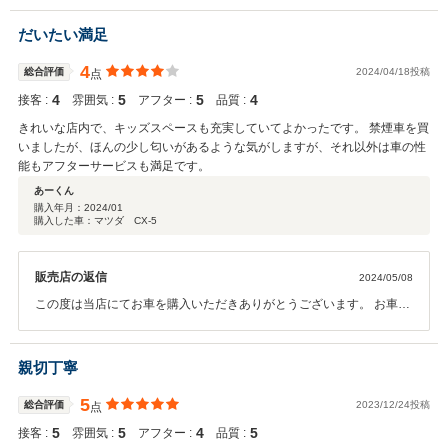
変うれしく思います。 是非ご家族の方やご友人のお車購入の際は気軽
にお声がけください。 是非またオイル交換や点検などでのご来店お待
だいたい満足
ちしております。 今後ともよろしくお願いいたします。
4
総合評価
2024/04/18投稿
点
4
5
5
4
接客 :
雰囲気 :
アフター :
品質 :
きれいな店内で、キッズスペースも充実していてよかったです。 禁煙車を買
いましたが、ほんの少し匂いがあるような気がしますが、それ以外は車の性
能もアフターサービスも満足です。
あーくん
購入年月：
2024/01
購入した車：マツダ CX-5
販売店の返信
2024/05/08
この度は当店にてお車を購入いただきありがとうございます。 お車の
若干気になる状態ということで満足いただけず申し訳ございません。
より満足いただけるよう今後改善に努めさせていただきます。 今後と
もよろしくお願いいたします。
親切丁寧
5
総合評価
2023/12/24投稿
点
5
5
4
5
接客 :
雰囲気 :
アフター :
品質 :