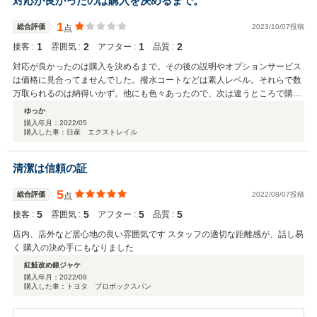
対応が良かったのは購入を決めるまで。
1
総合評価
2023/10/07投稿
点
1
2
1
2
接客 :
雰囲気 :
アフター :
品質 :
対応が良かったのは購入を決めるまで。その後の説明やオプションサービス
は価格に見合ってませんでした。撥水コートなどは素人レベル。それらで数
万取られるのは納得いかず。他にも色々あったので、次は違うところで購入
します。唯一、子供を遊ばせるキッズスペースのみ良かったです。
ゆっか
購入年月：
2022/05
購入した車：日産 エクストレイル
清潔は信頼の証
5
総合評価
2022/08/07投稿
点
5
5
5
5
接客 :
雰囲気 :
アフター :
品質 :
店内、店外など居心地の良い雰囲気です スタッフの適切な距離感が、話し易
く 購入の決め手にもなりました
紅鮭改め銀ジャケ
購入年月：
2022/08
購入した車：トヨタ プロボックスバン