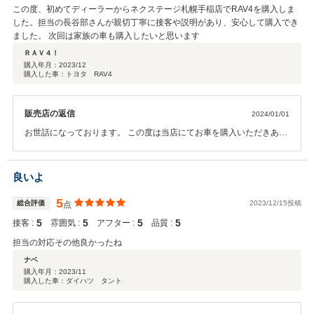
この度、初めてディーラーからネクステージ札幌手稲店でRAV4を購入しま
した。担当の長谷部さんが親切丁寧に接客や説明があり、安心して購入でき
ました。 次回は家族の車も購入したいと思います
ＲＡＶ４！
購入年月：
2023/12
購入した車：トヨタ RAV4
販売店の返信
2024/01/01
お世話になっております。 この度は当店にてお車を購入いただきあり
がとうございます。 素晴らしい評価ありがとうございます！ そう言っ
ていただきスタッフ一同大変うれしく思います。 是非ご家族の方のお
車購入の際は気軽にお声がけください。 是非またオイル交換や点検な
良いよ
どでのご来店お待ちしております。 今後ともよろしくお願いいたしま
す。
5
総合評価
2023/12/15投稿
点
5
5
5
5
接客 :
雰囲気 :
アフター :
品質 :
担当の対応その他良かったね
ナベ
購入年月：
2023/11
購入した車：ダイハツ タント