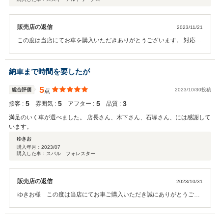
販売店の返信
2023/11/21
この度は当店にてお車を購入いただきありがとうございます。 対応に
満足いただき嬉しく思います。 今後も生涯取引の観点から、末永くお
付き合いさせていただければと思います。 今後ともよろしくお願いい
たします。
納車まで時間を要したが
5
総合評価
2023/10/30投稿
点
5
5
5
3
接客 :
雰囲気 :
アフター :
品質 :
満足のいく車が選べました。 店長さん、木下さん、石塚さん、には感謝して
います。
ゆきお
購入年月：
2023/07
購入した車：スバル フォレスター
販売店の返信
2023/10/31
ゆきお様 この度は当店にてお車ご購入いただき誠にありがとうござ
います。満足のいく車が選べたとのことでスタッフ一同大変嬉しく思
います。アフターサービスなどで今後もお付き合いいただければと思