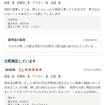
5
5
5
5
接客 :
雰囲気 :
アフター :
品質 :
笑顔で接客してくれ、困ったらしっかり相談に乗ってくれるので、車でわか
らないことがあるといつも頼ってしまいます。
スズクル
購入年月：
2022/09
購入した車：スズキ ハスラー
販売店の返信
2023/11/23
スズクル様 この度は当店でのお車のご購入誠にありがとうございま
す。 今後も分からないことあればお気軽に聞いていただければと思い
ます。 今後ともよろしくお願い致します。
大変満足しています
5
総合評価
2023/11/19投稿
点
5
5
5
5
接客 :
雰囲気 :
アフター :
品質 :
来店当日即決しました 担当の方は予算内に収まるように親身に相談にのって
頂きました その際、押し売り的なものが一切無く、気持ちの良い商談が出来
ました アフターサービスにも力をいれているようで、これからもお世話にな
りたいと思います。
ヨシト
購入年月：
2023/11
購入した車：スズキ アルトワークス