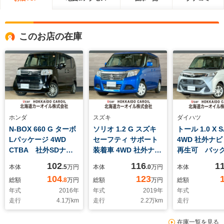
このお店の在庫
ホンダ
スズキ
ダイハツ
N-BOX 660 G ターボ
ソリオ 1.2 G スズキ
トール 1.0 X SA
Lパッケージ 4WD
セーフティ サポート
4WD 社外ナビ
CTBA 社外SDナ
装着車 4WD 社外ナ
再生可 バッ
ビ フルセグTV BT
ビ TV Bluetooth
ラ Bluetoo
102
116
1
本体
.5
万円
本体
.0
万円
本体
オーディオ バックカ
オーディオ Fドライ
ィオ 左電動
104
123
総額
.8
万円
総額
万円
総額
メラ ドラレコ クル
ブレコーダークルーズ
ドア ETC 
年式
2016
年
年式
2019
年
年式
ーズコントロール シ
コントロール クリア
ストップ AU
走行
4.1
万km
走行
2.2
万km
走行
ートヒーター ETC
ランスソナー シート
ト AUTOハ
両側パワースライドド
ヒーター 左電動スラ
ム クリアラ
在庫一覧を見る
ア HIDライト
イドドア レーンキー
ー スペアキ