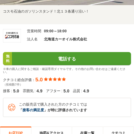
コスモ石油のガソリンスタンド！北１３条通り沿い！
営業時間
09:00～18:00
法人名
北海道カーオイル株式会社
無
電話する
料
※車の購入に関するご相談・確認専用ダイヤルです。その他のお問い合わせはご遠慮くださ
い。
5.0
クチコミ総合評価：
（投稿数7件）
5.0
4.9
5.0
4.9
接客 :
雰囲気 :
アフター :
品質 :
この販売店で購入された方のクチコミでは
「
接客の満足度
」が特に評価されています
お店TOP
地図&アクセス
在庫一覧
クチコミ