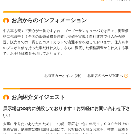
AUTOライト
プアシスト AUTOラ
イト デュアルカメラ
ブレーキサポート
お店からのインフォメーション
中古車も安くて安心が一番ですよね。ゴーゴーサンキュッパでは日々、衝撃価
格に挑戦中！！全国の販売価格を調査し安値を実現！自社運営で仕入から陸
送、販売までの一貫したコストカットで流通革命を致しております。仕入も車
のプロが自信を持った車だけ仕入し、さらに徹底した価格調査から仕入する事
で、お手頃価格を実現しております。
北海道カーオイル（株） 北郷店のページTOPへ
お店紹介ダイジェスト
展示場はSS内に併設しております！お気軽にお問い合わせ下さ
い！
大事に乗りたいあなたのために。札幌、帯広を中心に年間１，０００台以上の
車検実績。納車前に弊社認証工場にて、お客様の大切なお車を、整備士資格を