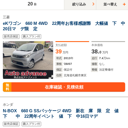
20
絞り込み
並べ替え
台
三菱
eKワゴン 660 M 4WD 22周年お客様感謝際 大幅値 下 中
20日マ デ限 定
販売店保証
購入プラン付
支払総額
本体価格
39
38.
0
万円
万円
年式
2013
年
走行
7.4
万km
車検
'28/07
修復
なし
保証
保証付
整備
法定整備付
住所
北海道札幌市東区
無
在庫確認・見積依頼
料
ホンダ
N-BOX 660 G SSパッケージ 4WD 新在 庫 限 定 値
下 中 22周年イベント 値 下 中16日マデ
販売店保証
購入プラン付