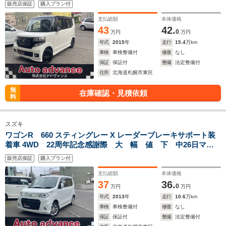
販売店保証
購入プラン付
支払総額
本体価格
43
42.
0
万円
万円
年式
2015
年
走行
15.4
万km
車検
車検整備付
修復
なし
保証
保証付
整備
法定整備付
住所
北海道札幌市東区
無
在庫確認・見積依頼
料
スズキ
ワゴンR 660 スティングレー X レーダーブレーキサポート装
着車 4WD 22周年記念感謝際 大 幅 値 下 中26日マ
デ 限 定
販売店保証
購入プラン付
支払総額
本体価格
37
36.
0
万円
万円
年式
2013
年
走行
10.6
万km
車検
車検整備付
修復
なし
保証
保証付
整備
法定整備付