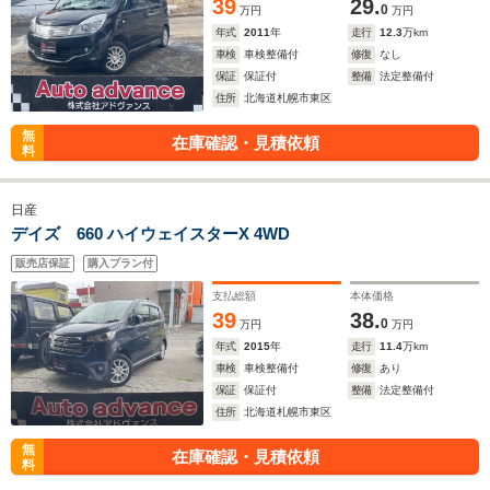
39
29.
0
万円
万円
年式
2011
年
走行
12.3
万km
車検
車検整備付
修復
なし
保証
保証付
整備
法定整備付
住所
北海道札幌市東区
無
在庫確認・見積依頼
料
日産
デイズ 660 ハイウェイスターX 4WD
販売店保証
購入プラン付
支払総額
本体価格
39
38.
0
万円
万円
年式
2015
年
走行
11.4
万km
車検
車検整備付
修復
あり
保証
保証付
整備
法定整備付
住所
北海道札幌市東区
無
在庫確認・見積依頼
料