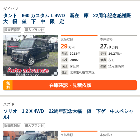
ダイハツ
タント 660 カスタム L 4WD 新在 庫 22周年記念感謝際
大 幅 値 下 中 限 定
販売店保証
購入プラン付
支払総額
本体価格
29
27.
0
万円
万円
年式
2013
年
走行
16.2
万km
車検
'28/07
修復
なし
保証
保証付
整備
法定整備付
住所
北海道札幌市東区
無
在庫確認・見積依頼
料
スズキ
ソリオ 1.2 X 4WD 22周年記念大幅 値 下ゲ 中スペシャ
ル!
販売店保証
購入プラン付
支払総額
本体価格