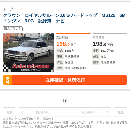
トヨタ
クラウン ロイヤルサルーン3.0 G ハードトップ MS125 6M
エンジン 3.0G 記録簿 ナビ
購入プラン付
支払総額
本体価格
198.
198.
9
0
万円
万円
年式
1986
年
走行
16.7
万km
車検
車検整備無
修復
なし
保証
保証無
整備
法定整備無
住所
北海道札幌市東区
無
在庫確認・見積依頼
料
1
/1
最初
前の30件
次の30件
最後
※人気のクルマは平均1ヶ月で掲載終了
物件数合計1万台以上のメーカー｜算出データ期間：2025年1月～3月｜内容：物件数合計1万台
以上のメーカーのうち、掲載が終了した物件数が1,000台以上の場合