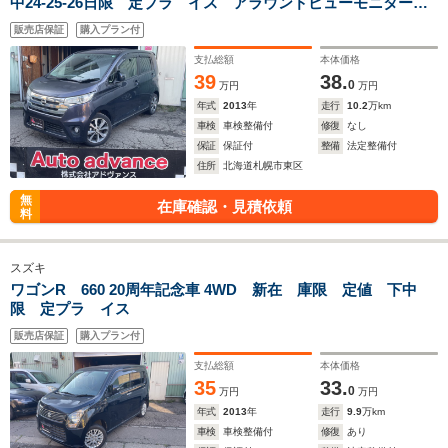
中24-25-26日限 定プラ イス アラウンドビューモニター
フルセグナビ エンスタ ドラレコ HID 予備キー
販売店保証
購入プラン付
支払総額
本体価格
39
38.
0
万円
万円
年式
2013
年
走行
10.2
万km
車検
車検整備付
修復
なし
保証
保証付
整備
法定整備付
住所
北海道札幌市東区
無
在庫確認・見積依頼
料
スズキ
ワゴンR 660 20周年記念車 4WD 新在 庫限 定値 下中
限 定プラ イス
販売店保証
購入プラン付
支払総額
本体価格
35
33.
0
万円
万円
年式
2013
年
走行
9.9
万km
車検
車検整備付
修復
あり