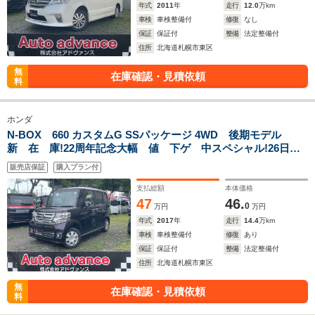
年式
2011
年
走行
12.0
万km
車検
車検整備付
修復
なし
保証
保証付
整備
法定整備付
住所
北海道札幌市東区
無
在庫確認・見積依頼
料
ホンダ
N-BOX 660 カスタムG SSパッケージ 4WD 後期モデル
新 在 庫!22周年記念大幅 値 下ゲ 中スペシャル!26日マ
デ リヤ修復
販売店保証
購入プラン付
支払総額
本体価格
47
46.
0
万円
万円
年式
2017
年
走行
14.4
万km
車検
車検整備付
修復
あり
保証
保証付
整備
法定整備付
住所
北海道札幌市東区
無
在庫確認・見積依頼
料