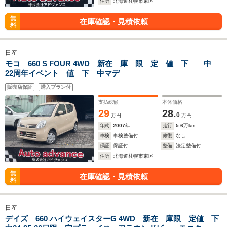
住所
北海道札幌市東区
無
在庫確認・見積依頼
料
日産
モコ 660 S FOUR 4WD 新在 庫 限 定 値 下 中
22周年イベント 値 下 中マデ
販売店保証
購入プラン付
支払総額
本体価格
29
28.
0
万円
万円
年式
2007
年
走行
5.6
万km
車検
車検整備付
修復
なし
保証
保証付
整備
法定整備付
住所
北海道札幌市東区
無
在庫確認・見積依頼
料
日産
デイズ 660 ハイウェイスターG 4WD 新在 庫限 定値 下