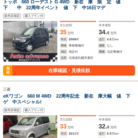
トッポ 660 ローデスト G 4WD 新在 庫 限 定 値
下 中 22周年イベント 値 下 中16日マデ
販売店保証
購入プラン付
支払総額
本体価格
35
34.
0
万円
万円
年式
2008
年
走行
4.6
万km
車検
車検整備付
修復
なし
保証
保証付
整備
法定整備付
住所
北海道札幌市東区
無
在庫確認・見積依頼
料
三菱
eKワゴン 660 M 4WD 22周年記念 新在 庫大幅 値 下
ゲ 中スペシャル!
販売店保証
購入プラン付
支払総額
本体価格
33
32.
0
万円
万円
年式
2011
年
走行
6.9
万km