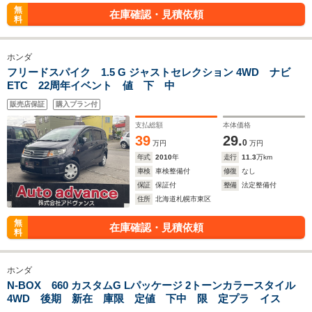
無
在庫確認・見積依頼
料
ホンダ
フリードスパイク 1.5 G ジャストセレクション 4WD ナビ
ETC 22周年イベント 値 下 中
販売店保証
購入プラン付
支払総額
本体価格
39
29.
0
万円
万円
年式
2010
年
走行
11.3
万km
車検
車検整備付
修復
なし
保証
保証付
整備
法定整備付
住所
北海道札幌市東区
無
在庫確認・見積依頼
料
ホンダ
N-BOX 660 カスタムG Lパッケージ 2トーンカラースタイル
4WD 後期 新在 庫限 定値 下中 限 定プラ イス