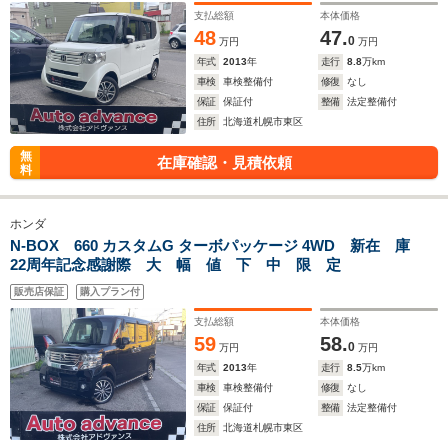
支払総額
本体価格
48
47.
0
万円
万円
年式
2013
年
走行
8.8
万km
車検
車検整備付
修復
なし
保証
保証付
整備
法定整備付
住所
北海道札幌市東区
無
在庫確認・見積依頼
料
ホンダ
N-BOX 660 カスタムG ターボパッケージ 4WD 新在 庫
22周年記念感謝際 大 幅 値 下 中 限 定
販売店保証
購入プラン付
支払総額
本体価格
59
58.
0
万円
万円
年式
2013
年
走行
8.5
万km
車検
車検整備付
修復
なし
保証
保証付
整備
法定整備付
住所
北海道札幌市東区