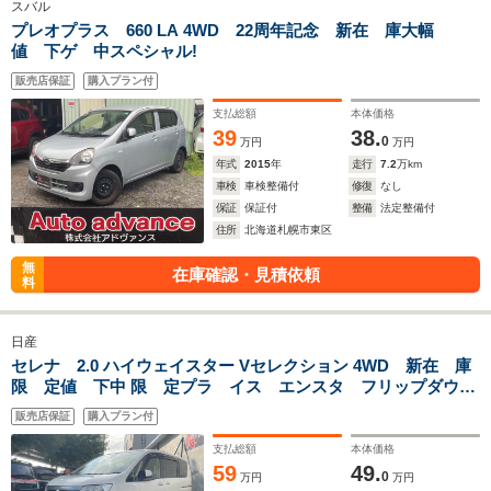
スバル
プレオプラス 660 LA 4WD 22周年記念 新在 庫大幅
値 下ゲ 中スペシャル!
販売店保証
購入プラン付
支払総額
本体価格
39
38.
0
万円
万円
年式
2015
年
走行
7.2
万km
車検
車検整備付
修復
なし
保証
保証付
整備
法定整備付
住所
北海道札幌市東区
無
在庫確認・見積依頼
料
日産
セレナ 2.0 ハイウェイスター Vセレクション 4WD 新在 庫
限 定値 下中 限 定プラ イス エンスタ フリップダウ
ン ナビ TV Rカメラ
販売店保証
購入プラン付
支払総額
本体価格
59
49.
0
万円
万円