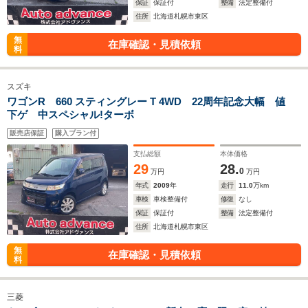
保証
保証付
整備
法定整備付
住所
北海道札幌市東区
無
在庫確認・見積依頼
料
スズキ
ワゴンR 660 スティングレー T 4WD 22周年記念大幅 値
下ゲ 中スペシャル!ターボ
販売店保証
購入プラン付
支払総額
本体価格
29
28.
0
万円
万円
年式
2009
年
走行
11.0
万km
車検
車検整備付
修復
なし
保証
保証付
整備
法定整備付
住所
北海道札幌市東区
無
在庫確認・見積依頼
料
三菱