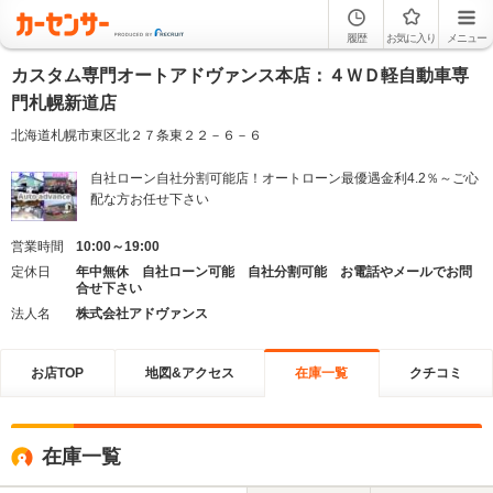
履歴
お気に入り
メニュー
カスタム専門オートアドヴァンス本店：４ＷＤ軽自動車専
門札幌新道店
北海道札幌市東区北２７条東２２－６－６
自社ローン自社分割可能店！オートローン最優遇金利4.2％～ご心
配な方お任せ下さい
営業時間
10:00～19:00
定休日
年中無休 自社ローン可能 自社分割可能 お電話やメールでお問
合せ下さい
法人名
株式会社アドヴァンス
お店TOP
地図&アクセス
在庫一覧
クチコミ
在庫一覧