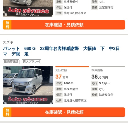
車検
車検整備付
修復
なし
保証
保証付
整備
法定整備付
住所
北海道札幌市東区
無
在庫確認・見積依頼
料
スズキ
パレット 660 G 22周年お客様感謝際 大幅値 下 中2日
マ デ限 定
販売店保証
購入プラン付
支払総額
本体価格
37
36.
0
万円
万円
年式
2009
年
走行
5.9
万km
車検
車検整備付
修復
なし
保証
保証付
整備
法定整備付
住所
北海道札幌市東区
無
在庫確認・見積依頼
料