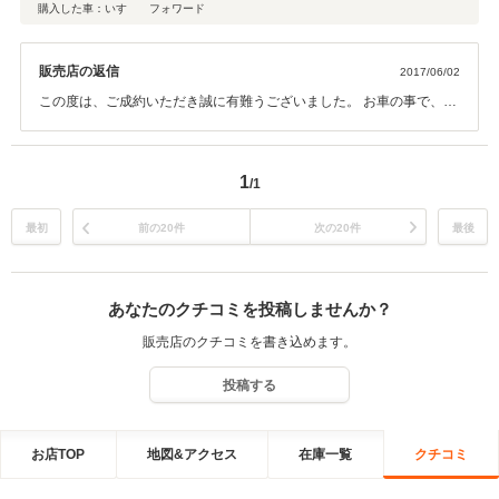
購入した車：いすゞ フォワード
販売店の返信
2017/06/02
この度は、ご成約いただき誠に有難うございました。 お車の事で、何
か不具合や修理等で分からない事など有りましたら お気軽にご相談下
さい。対応出来る事が限られてしまいますが 末永くご愛用いただきた
いと思いますので、今後とも宜しくお願い致します。
1
/1
最初
前の20件
次の20件
最後
あなたのクチコミを投稿しませんか？
販売店のクチコミを書き込めます。
投稿する
お店TOP
地図&アクセス
在庫一覧
クチコミ