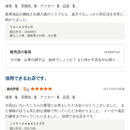
5
5
5
5
接客 :
雰囲気 :
アフター :
品質 :
新車保証が継続され購入後のトラブルも、遠方でもしっかり対応頂き非常に
助かりました。
ｃｏｒｏ１０１０
購入年月：
2018/03
購入した車：国産車その他 その他
販売店の返信
2019/07/14
その後、お車の調子は、如何でしょうか？ また何か不具合やお困りの
事等がございましたらお気軽にご相談ください。 この度は、誠に有難
うございました。
信用できるお店です。
5
総合評価
2017/06/02投稿
点
5
5
5
5
接客 :
雰囲気 :
アフター :
品質 :
今回はいろいろこちらの要望にお答えいただきありがとうございました。 ま
た価格のほうも良心的な価格で売っていただき助かりました。 メーカー保証
の継承までやっていただきました。 信用できる店主です。
ｉｃｈｉｋａｗａ１１２０
購入年月：
2017/06