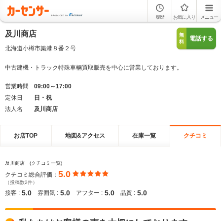
履歴
お気に入り
メニュー
及川商店
無
電話する
料
北海道小樽市築港８番２号
中古建機・トラック特殊車輛買取販売を中心に営業しております。
営業時間
09:00～17:00
定休日
日・祝
法人名
及川商店
お店TOP
地図&アクセス
在庫一覧
クチコミ
及川商店 (クチコミ一覧)
5.0
クチコミ総合評価：
（投稿数2件）
5.0
5.0
5.0
5.0
接客 :
雰囲気 :
アフター :
品質 :