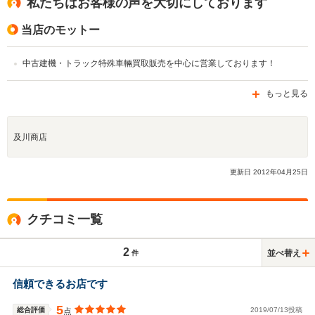
私たちはお客様の声を大切にしております
当店のモットー
中古建機・トラック特殊車輛買取販売を中心に営業しております！
もっと見る
及川商店
更新日
2012
年
04
月
25
日
クチコミ一覧
2
並べ替え
件
信頼できるお店です
5
総合評価
2019/07/13投稿
点