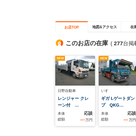
地図&アクセス
在
お店TOP
このお店の在庫
(
277
台掲
NEW
NEW
日野自動車
いすゞ
レンジャー クレ
ギガ Lゲートダン
ーン付 …
プ QKG…
応談
応談
本体
本体
---
---
総額
総額
万円
万円