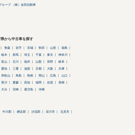
グループ （株）金田自動車
府県から中古車を探す
青森
岩手
宮城
秋田
山形
福島
栃木
群馬
埼玉
千葉
東京
神奈川
富山
石川
福井
山梨
長野
岐阜
愛知
三重
滋賀
京都
大阪
兵庫
和歌山
鳥取
島根
岡山
広島
山口
香川
愛媛
高知
福岡
佐賀
長崎
大分
宮崎
鹿児島
沖縄
中川郡
網走郡
沙流郡
深川市
北見市