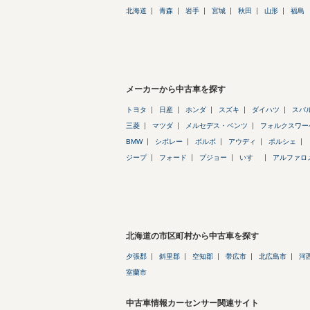
北海道
青森
岩手
宮城
秋田
山形
福島
メーカーから中古車を探す
トヨタ
日産
ホンダ
スズキ
ダイハツ
スバ
三菱
マツダ
メルセデス・ベンツ
フォルクスワー
BMW
シボレー
ボルボ
アウディ
ポルシェ
ジープ
フォード
プジョー
いすゞ
アルファロ
北海道の市区町村から中古車を探す
夕張郡
斜里郡
空知郡
帯広市
北広島市
河
室蘭市
中古車情報カーセンサー関連サイト