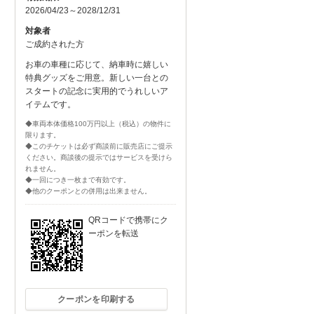
2026/04/23～2028/12/31
対象者
ご成約された方
お車の車種に応じて、納車時に嬉しい
特典グッズをご用意。新しい一台との
スタートの記念に実用的でうれしいア
イテムです。
◆車両本体価格100万円以上（税込）の物件に
限ります。
◆このチケットは必ず商談前に販売店にご提示
ください。商談後の提示ではサービスを受けら
れません。
◆一回につき一枚まで有効です。
◆他のクーポンとの併用は出来ません。
QRコードで携帯にク
ーポンを転送
クーポンを印刷する