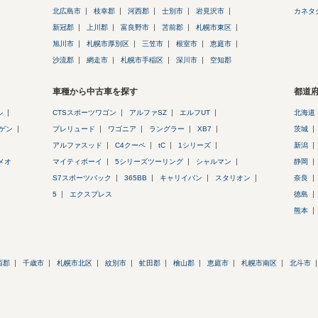
北広島市
枝幸郡
河西郡
士別市
岩見沢市
カネタ
新冠郡
上川郡
富良野市
苫前郡
札幌市東区
旭川市
札幌市厚別区
三笠市
根室市
恵庭市
沙流郡
網走市
札幌市手稲区
深川市
空知郡
車種から中古車を探す
都道
ル
CTSスポーツワゴン
アルファSZ
エルフUT
北海道
ゲン
プレリュード
ワゴニア
ラングラー
XB7
茨城
アルファスッド
C4クーペ
tC
1シリーズ
新潟
メオ
マイティボーイ
5シリーズツーリング
シャルマン
静岡
S7スポーツバック
365BB
キャリイバン
スタリオン
奈良
5
エクスプレス
徳島
熊本
西郡
千歳市
札幌市北区
紋別市
虻田郡
檜山郡
恵庭市
札幌市南区
北斗市