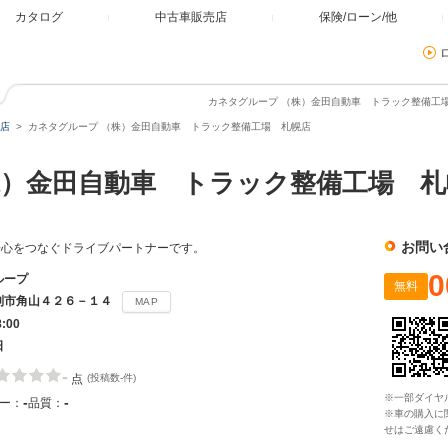
カタログ
中古車販売店
保険/ローン/他
カネタグループ （株）金田自動車 トラック整備工場
店
カネタグループ （株）金田自動車 トラック整備工場 札幌店
）金田自動車 トラック整備工場 札
お問い
安心をつなぐドライブパートナーです。
0
ループ
無料
別市角山４２６－１４
MAP
8:00
日
-
点
(投稿数-件)
※一部ダイヤ
-
-
ー：
品質：
※車の購入に
せはご遠慮く