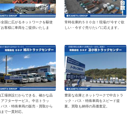
本全国に広がるネットワークを駆使
常時在庫約５００台！現場の“今すぐ欲
てお客様に車両をご提供いたしま
しい・今すぐ売りたい”に応えます。
。
備工場併設だからできる、確かな品
豊富な在庫とネットワークで中古トラ
とアフターサービス。中古トラッ
ック・バス・特殊車両をスピード提
・バス・特殊車両の販売・買取から
案。買取も納得の高価査定。
備まで一貫対応。