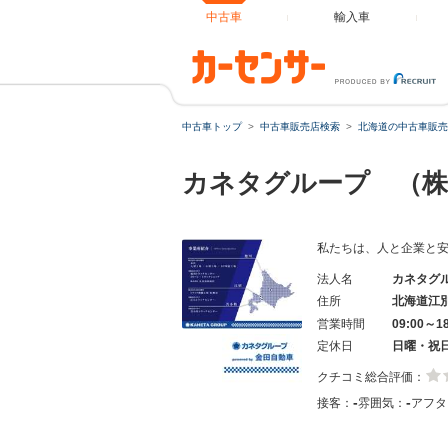
中古車
輸入車
中古車トップ
中古車販売店検索
北海道の中古車販売
カネタグループ （株
私たちは、人と企業と
法人名
カネタグ
住所
北海道江
営業時間
09:00～1
定休日
日曜・祝
クチコミ総合評価：
-
-
接客：
雰囲気：
アフタ