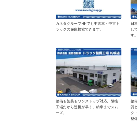
カネタグループHPでも中古車・中古ト
日
ラックの在庫検索できます。
し
す
整備も架装もワンストップ対応。隣接
整
工場だから連携が早く、納車までスム
質
ーズ。
ク
整