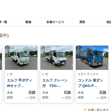
庫一覧
整備
各種サービス
買取
保
載中)
いすゞ
いすゞ
ＵＤトラックス
エルフ 平ボディ
エルフ クレーン
コンドル 深ダン
Wキャブ…
付 TDG-…
プ QKG-P…
応談
応談
応談
本体
本体
本体
---
---
---
総額
総額
総額
万円
万円
万円
在庫一覧を見る