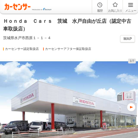
履歴
お気に入り
メニュー
Ｈｏｎｄａ Ｃａｒｓ 茨城 水戸自由が丘店（認定中古
車取扱店）
茨城県水戸市西原１－１－４
MAP
カーセンサー認定取扱店
カーセンサーアフター保証取扱店
1/7