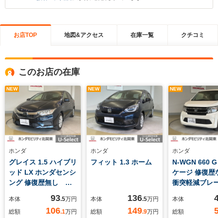
お店TOP
地図&アクセス
在庫一覧
クチコミ
このお店の在庫
NEW
NEW
NEW
ホンダ
ホンダ
ホンダ
グレイス 1.5 ハイブリ
フィット 1.3 ホーム
N-WGN 660 
ッド LX ホンダセンシ
ケージ 修復
ング 修復歴無し 社
衝突軽減ブレ
外ナビ 社外ドラレコ
滑り防止機能
93
136
本体
.5
万円
本体
.5
万円
本体
前後 純正リアカメ
ベンチシート
106
149
総額
.1
万円
総額
.9
万円
総額
ラ ETC ミュージッ