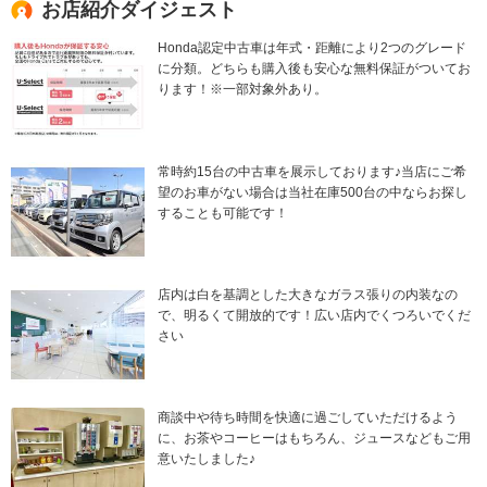
お店紹介ダイジェスト
Honda認定中古車は年式・距離により2つのグレード
に分類。どちらも購入後も安心な無料保証がついてお
ります！※一部対象外あり。
常時約15台の中古車を展示しております♪当店にご希
望のお車がない場合は当社在庫500台の中ならお探し
することも可能です！
店内は白を基調とした大きなガラス張りの内装なの
で、明るくて開放的です！広い店内でくつろいでくだ
さい
商談中や待ち時間を快適に過ごしていただけるよう
に、お茶やコーヒーはもちろん、ジュースなどもご用
意いたしました♪