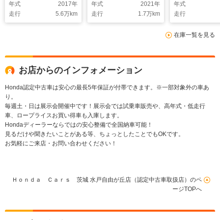
年式
2017
年
年式
2021
年
年式
クプレイヤー接続
走行
5.6
万km
走行
1.7
万km
走行
Bluetooth DVD 衝
突被害軽減ブレーキ
在庫一覧を見る
クルーズコントロー
ル 横滑り防止装置
サイドエアバック
お店からのインフォメーション
Honda認定中古車は安心の最長5年保証が付帯できます。※一部対象外の車あ
り。
毎週土・日は展示会開催中です！展示会では試乗車販売や、高年式・低走行
車、ロープライスお買い得車も入庫します。
Hondaディーラーならではの安心整備で全国納車可能！
見るだけや聞きたいことがある等、ちょっとしたことでもOKです。
お気軽にご来店・お問い合わせください！
Ｈｏｎｄａ Ｃａｒｓ 茨城 水戸自由が丘店（認定中古車取扱店）のペ
ージTOPへ