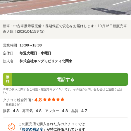
新車・中古車展示場完備！長期保証で安心をお届けします！10月16日新販売車
両入庫！(2020/04/15更新)
営業時間
10:00～18:00
定休日
毎週火曜日・水曜日
法人名
株式会社ホンダモビリティ北関東
無
電話する
料
※車の購入に関するご相談・確認専用ダイヤルです。その他のお問い合わせはご遠慮くださ
い。
4.8
クチコミ総合評価：
（投稿数64件）
4.8
4.8
4.8
4.7
接客 :
雰囲気 :
アフター :
品質 :
この販売店で購入された方のクチコミでは
「
接客の満足度
」が特に評価されています