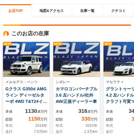
お店TOP
地図&アクセス
在庫一覧
クチコミ
このお店の在庫
NEW
NEW
NEW
メルセデス・ベンツ
シボレー
マセラティ
Gクラス G350d AMG
カマロコンバーチブル
グラントゥー
ライン ディーゼルタ
3.6 左ハンドル/社外
4.2 左ハンド
ーボ 4WD T&T24イン
AW/正規ディーラー車
クラフト可変
チAW BRABUSタイ
ー/ローダウン/
1130
316
3
本体
.0
万円
本体
.0
万円
本体
プエアロ マグゾース
インチAW/イ
1150
330
総額
万円
総額
万円
総額
ト サンルーフ
ラックヘッドラ
年式
2019
年
年式
2015
年
年式
社外フロント
走行
7.0
万km
走行
2.3
万km
走行
&グリル