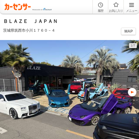
履歴
お気に入り
メニュー
ＢＬＡＺＥ ＪＡＰＡＮ
茨城県筑西市小川１７６０－４
MAP
1/7