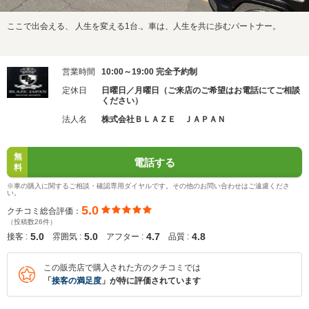
ここで出会える、 人生を変える1台.。車は、人生を共に歩むパートナー。
営業時間
10:00～19:00 完全予約制
定休日
日曜日／月曜日（ご来店のご希望はお電話にてご相談
ください）
法人名
株式会社ＢＬＡＺＥ ＪＡＰＡＮ
無
電話する
料
※車の購入に関するご相談・確認専用ダイヤルです。その他のお問い合わせはご遠慮くださ
い。
5.0
クチコミ総合評価：
（投稿数26件）
5.0
5.0
4.7
4.8
接客 :
雰囲気 :
アフター :
品質 :
この販売店で購入された方のクチコミでは
「
接客の満足度
」が特に評価されています