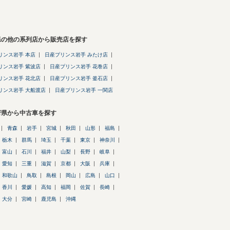
県の他の系列店から販売店を探す
リンス岩手 本店
日産プリンス岩手 みたけ店
リンス岩手 紫波店
日産プリンス岩手 花巻店
リンス岩手 花北店
日産プリンス岩手 釜石店
リンス岩手 大船渡店
日産プリンス岩手 一関店
府県から中古車を探す
青森
岩手
宮城
秋田
山形
福島
栃木
群馬
埼玉
千葉
東京
神奈川
富山
石川
福井
山梨
長野
岐阜
愛知
三重
滋賀
京都
大阪
兵庫
和歌山
鳥取
島根
岡山
広島
山口
香川
愛媛
高知
福岡
佐賀
長崎
大分
宮崎
鹿児島
沖縄