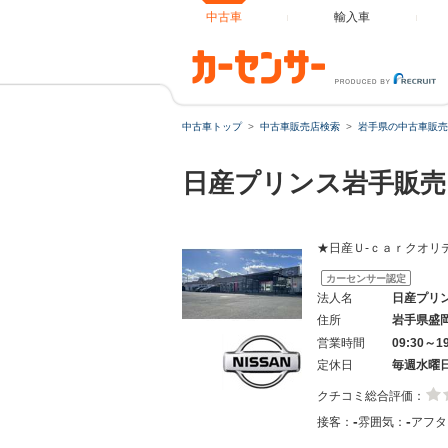
中古車
輸入車
中古車トップ
中古車販売店検索
岩手県の中古車販売
日産プリンス岩手販売
★日産Ｕ-ｃａｒクオリ
カーセンサー認定
法人名
日産プリ
住所
岩手県盛
営業時間
09:30～1
定休日
毎週水曜
クチコミ総合評価：
-
-
接客：
雰囲気：
アフタ