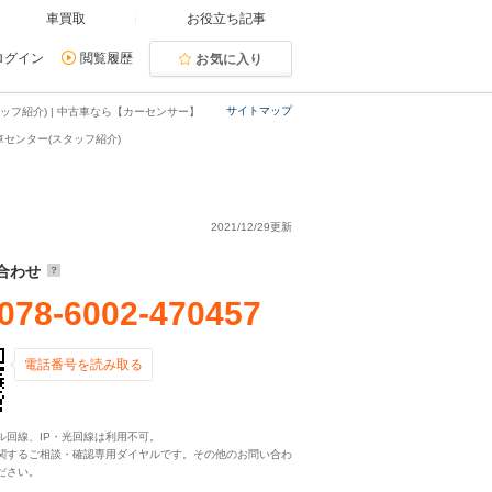
車買取
お役立ち記事
ログイン
閲覧履歴
お気に入り
サイトマップ
フ紹介) | 中古車なら【カーセンサー】
センター(スタッフ紹介)
2021/12/29更新
合わせ
078-6002-470457
電話番号を読み取る
ル回線、IP・光回線は利用不可。
関するご相談・確認専用ダイヤルです。その他のお問い合わ
ださい。