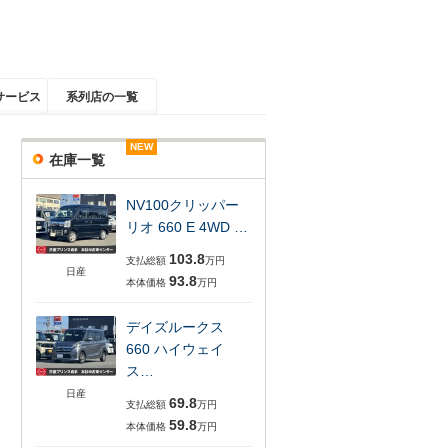
サービス
系列店の一覧
NEW
NEW
NEW
NEW
NEW
NEW
在庫一覧
NV100クリッパー
リオ 660 E 4WD …
103.8
支払総額
万円
日産
93.8
本体価格
万円
デイズルークス
660 ハイウェイ
ス…
日産
69.8
支払総額
万円
59.8
本体価格
万円