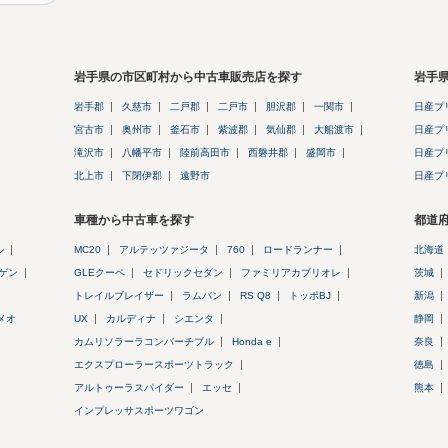
岩手県の市区町村から中古車販売店を探す
岩手
岩手郡
久慈市
二戸郡
二戸市
胆沢郡
一関市
日産プ
宮古市
奥州市
釜石市
紫波郡
気仙郡
大船渡市
日産プ
滝沢市
八幡平市
陸前高田市
西磐井郡
盛岡市
日産プ
北上市
下閉伊郡
遠野市
日産プ
車種から中古車を探す
都道
ル
MC20
アルテッツァジータ
760
ロードランナー
北海道
ゲン
GLEクーペ
セドリックセダン
ファミリアカブリオレ
茨城
トレイルブレイザー
ラムバン
RS Q8
トッポBJ
新潟
メオ
UX
カルディナ
シエンタ
静岡
カムリソラーラコンバーチブル
Honda e
奈良
エクスプローラースポーツトラック
徳島
アルトゥーラスパイダー
エッセ
熊本
インプレッサスポーツワゴン