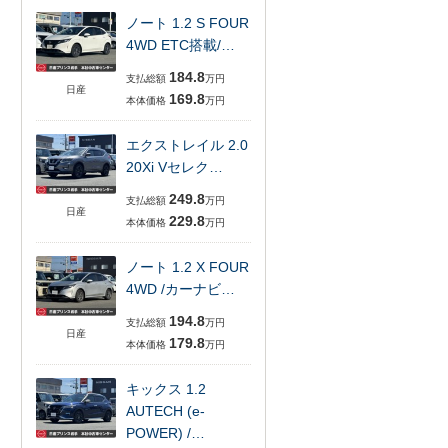
ノート 1.2 S FOUR
4WD ETC搭載/…
184.8
支払総額
万円
日産
169.8
本体価格
万円
エクストレイル 2.0
20Xi Vセレク…
249.8
支払総額
万円
日産
229.8
本体価格
万円
ノート 1.2 X FOUR
4WD /カーナビ…
194.8
支払総額
万円
日産
179.8
本体価格
万円
キックス 1.2
AUTECH (e-
POWER) /…