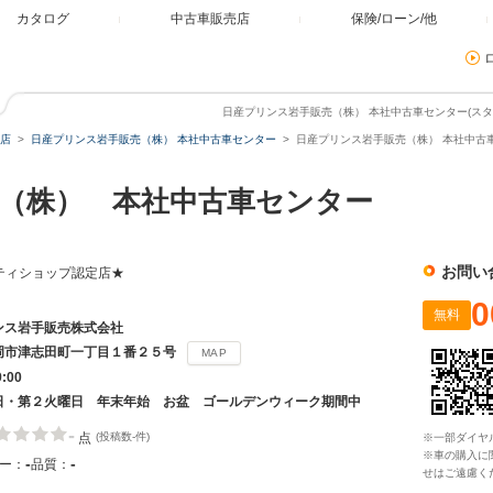
カタログ
中古車販売店
保険/ローン/他
日産プリンス岩手販売（株） 本社中古車センター(スタッ
店
日産プリンス岩手販売（株） 本社中古車センター
日産プリンス岩手販売（株） 本社中古車
（株） 本社中古車センター
お問い
ティショップ認定店★
0
無料
ンス岩手販売株式会社
岡市津志田町一丁目１番２５号
MAP
9:00
日・第２火曜日 年末年始 お盆 ゴールデンウィーク期間中
-
点
(投稿数-件)
※一部ダイヤ
※車の購入に
-
-
ー：
品質：
せはご遠慮く