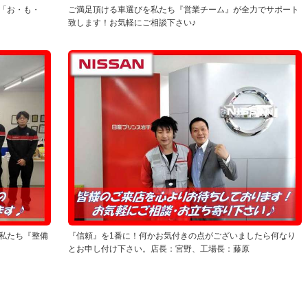
「お・も・
ご満足頂ける車選びを私たち『営業チーム』が全力でサポート
致します！お気軽にご相談下さい♪
私たち『整備
『信頼』を1番に！何かお気付きの点がございましたら何なり
とお申し付け下さい。店長：宮野、工場長：藤原