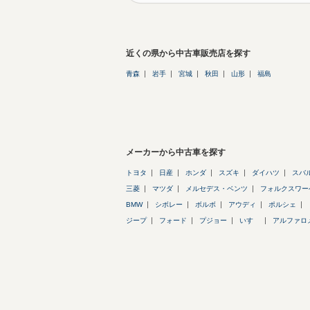
近くの県から中古車販売店を探す
青森
岩手
宮城
秋田
山形
福島
メーカーから中古車を探す
トヨタ
日産
ホンダ
スズキ
ダイハツ
スバ
三菱
マツダ
メルセデス・ベンツ
フォルクスワー
BMW
シボレー
ボルボ
アウディ
ポルシェ
ジープ
フォード
プジョー
いすゞ
アルファロ