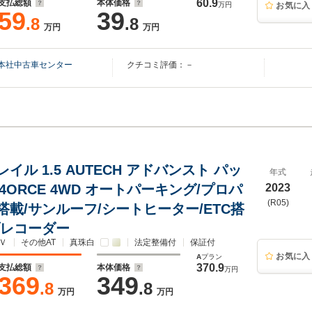
60.9
支払総額
本体価格
万円
お気に入
59
39
.8
.8
万円
万円
本社中古車センター
クチコミ評価：－
イル 1.5 AUTECH アドバンスト パッ
年式
-4ORCE 4WD オートパーキング/プロパ
2023
(R05)
搭載/サンルーフ/シートヒーター/ETC搭
ブレコーダー
Ｖ
その他AT
真珠白
法定整備付
保証付
お気に入
A
プラン
370.9
支払総額
本体価格
万円
369
349
.8
.8
万円
万円