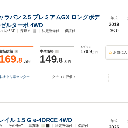
キャラバン 2.5 プレミアムGX ロングボデ
年式
ーゼルターボ 4WD
2019
(R01)
ンパネ5AT
深銀Ｍ
法定整備付
保証付
A
プラン
170.9
支払総額
本体価格
万円
お気に入
169
149
.8
.8
万円
万円
本社中古車センター
クチコミ評価：－
ル 1.5 G e-4ORCE 4WD
年式
Ｖ
その他AT
黒真珠
法定整備付
保証付
2026