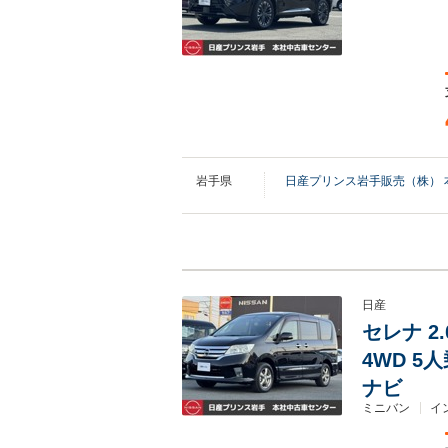
岩手県
日産プリンス岩手販売（株） 
日産
セレナ 2
4WD 5
ナビ
ミニバン
イ