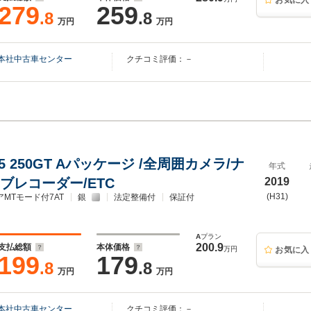
お気に入
279
259
.8
.8
万円
万円
本社中古車センター
クチコミ評価：－
.5 250GT Aパッケージ /全周囲カメラ/ナ
年式
ブレコーダー/ETC
2019
(H31)
アMTモード付7AT
銀
法定整備付
保証付
A
プラン
200.9
支払総額
本体価格
万円
お気に入
199
179
.8
.8
万円
万円
本社中古車センター
クチコミ評価：－