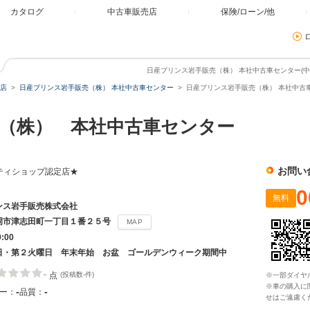
カタログ
中古車販売店
保険/ローン/他
日産プリンス岩手販売（株） 本社中古車センター(中
店
日産プリンス岩手販売（株） 本社中古車センター
日産プリンス岩手販売（株） 本社中古車
（株） 本社中古車センター
お問い
ティショップ認定店★
0
無料
ンス岩手販売株式会社
岡市津志田町一丁目１番２５号
MAP
9:00
日・第２火曜日 年末年始 お盆 ゴールデンウィーク期間中
-
点
(投稿数-件)
※一部ダイヤ
※車の購入に
-
-
ー：
品質：
せはご遠慮く