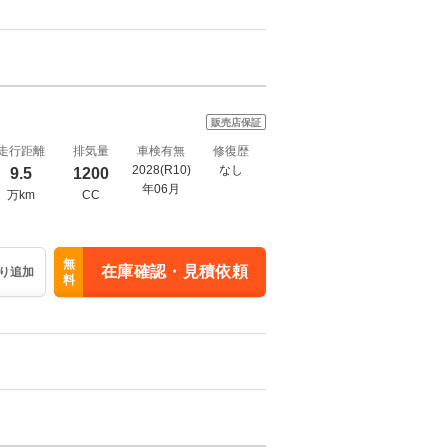
販売店保証
走行距離
排気量
車検有無
修復歴
2028(R10)
なし
9.5
1200
年06月
万km
CC
無
在庫確認・見積依頼
り追加
料