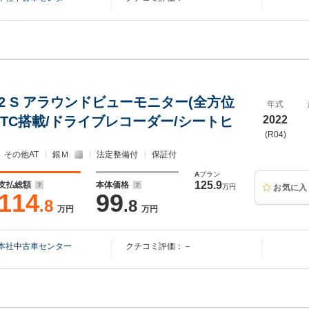
.2 S アラウンドビューモニター(全方位
年式
ETC搭載/ドライブレコーダー/シートヒ
2022
(R04)
その他AT
銀Ｍ
法定整備付
保証付
A
プラン
125.9
支払総額
本体価格
万円
お気に入
114
99
.8
.8
万円
万円
本社中古車センター
クチコミ評価：－