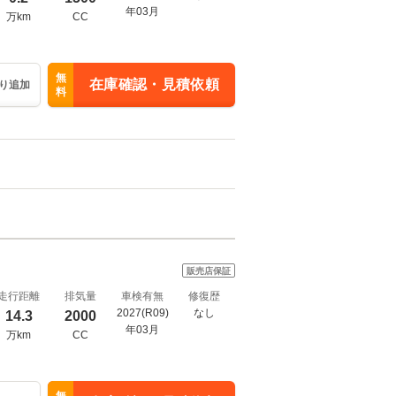
年03月
万km
CC
無
在庫確認・見積依頼
り追加
料
販売店保証
走行距離
排気量
車検有無
修復歴
2027(R09)
なし
14.3
2000
年03月
万km
CC