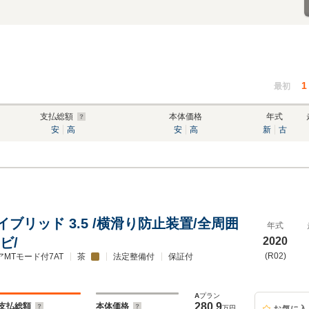
1
最初
支払総額
本体価格
年式
安
高
安
高
新
古
ブリッド 3.5 /横滑り防止装置/全周囲
年式
ビ/
2020
(R02)
アMTモード付7AT
茶
法定整備付
保証付
A
プラン
280.9
支払総額
本体価格
万円