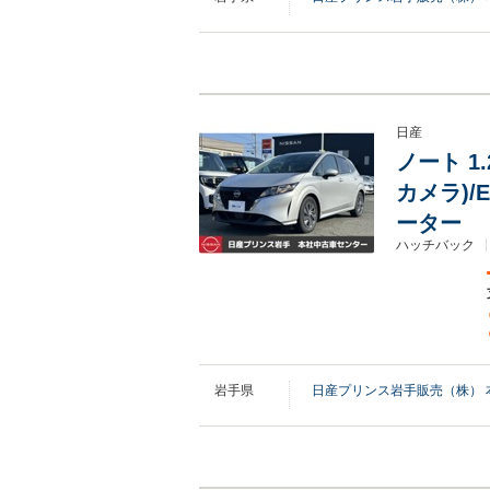
日産
ノート 1
カメラ)/
ーター
ハッチバック
岩手県
日産プリンス岩手販売（株） 