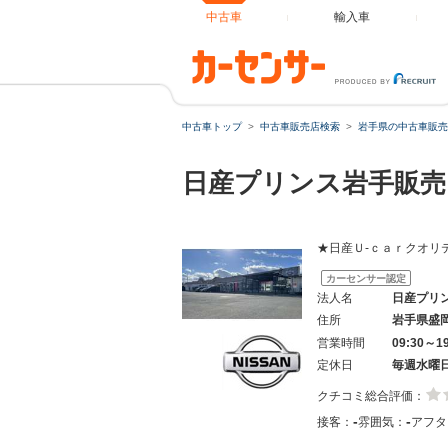
中古車
輸入車
中古車トップ
中古車販売店検索
岩手県の中古車販売
日産プリンス岩手販売
★日産Ｕ-ｃａｒクオリ
カーセンサー認定
法人名
日産プリ
住所
岩手県盛
営業時間
09:30～1
定休日
毎週水曜
クチコミ総合評価：
-
-
接客：
雰囲気：
アフタ