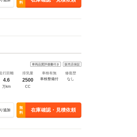
り追加
料
車両品質評価書付き
販売店保証
走行距離
排気量
車検有無
修復歴
車検整備付
なし
4.6
2500
万km
CC
無
在庫確認・見積依頼
り追加
料