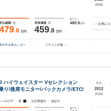
(R08)
A
プラン
480.9
支払総額
本体価格
万円
お気に入
479
459
.8
.8
万円
万円
本社中古車センター
クチコミ評価：－
.0 ハイウェイスター Vセレクション
年式
人乗り/後席モニター/バックカメラ/ETC/
2012
(H24)
ンパネCVT
黒
法定整備付
保証付
A
プラン