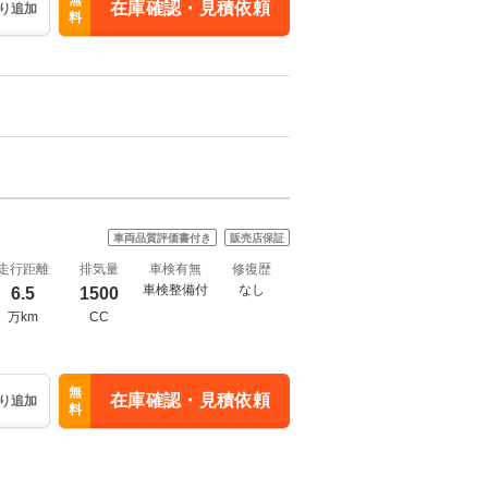
無
在庫確認・見積依頼
り追加
料
車両品質評価書付き
販売店保証
走行距離
排気量
車検有無
修復歴
車検整備付
なし
6.5
1500
万km
CC
無
在庫確認・見積依頼
り追加
料