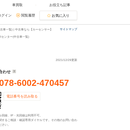
車買取
お役立ち記事
ログイン
閲覧履歴
お気に入り
サイトマップ
古車一覧) | 中古車なら【カーセンサー】
センター(中古車一覧)
2021/12/29更新
合わせ
078-6002-470457
電話番号を読み取る
ル回線、IP・光回線は利用不可。
関するご相談・確認専用ダイヤルです。その他のお問い合わ
ださい。