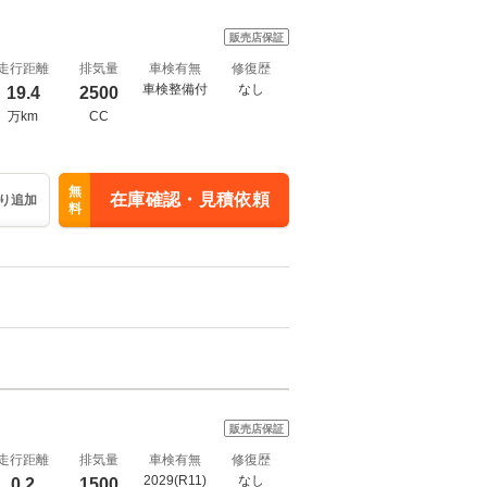
販売店保証
走行距離
排気量
車検有無
修復歴
車検整備付
なし
19.4
2500
万km
CC
無
在庫確認・見積依頼
り追加
料
販売店保証
走行距離
排気量
車検有無
修復歴
2029(R11)
なし
0.2
1500