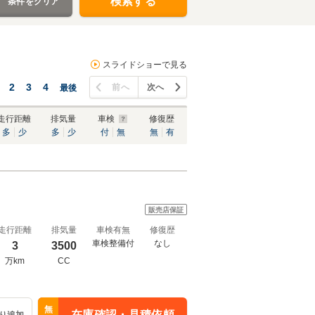
検索する
条件をクリア
スライドショーで見る
2
3
4
前へ
次へ
最後
走行距離
排気量
車検
修復歴
多
少
多
少
付
無
無
有
販売店保証
走行距離
排気量
車検有無
修復歴
車検整備付
なし
3
3500
万km
CC
無
在庫確認・見積依頼