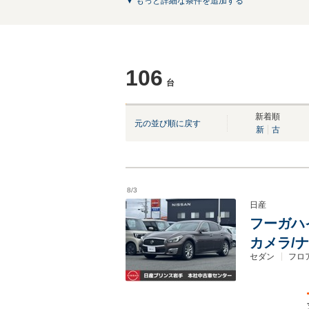
▼ もっと詳細な条件を追加する
106
台
NEW
NEW
NEW
NEW
NEW
新着順
元の並び順に戻す
新
古
8/3
日産
フーガハイ
カメラ/ナ
セダン
フロ