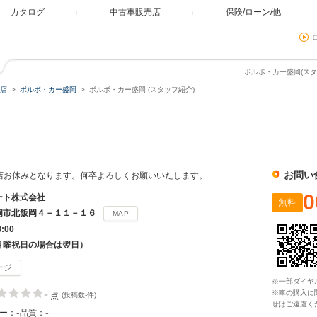
カタログ
中古車販売店
保険/ローン/他
ボルボ・カー盛岡(スタ
店
ボルボ・カー盛岡
ボルボ・カー盛岡 (スタッフ紹介)
お問い
(月)は当店お休みとなります。何卒よろしくお願いいたします。
0
ート株式会社
無料
岡市北飯岡４－１１－１６
MAP
8:00
月曜祝日の場合は翌日）
ージ
※一部ダイヤ
-
※車の購入に
点
(投稿数-件)
せはご遠慮く
-
-
ー：
品質：