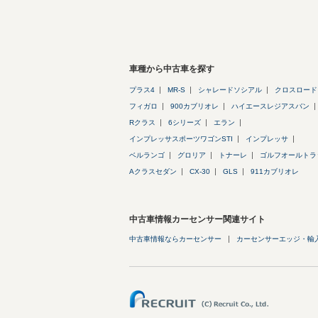
車種から中古車を探す
プラス4
MR-S
シャレードソシアル
クロスロード
フィガロ
900カブリオレ
ハイエースレジアスバン
Rクラス
6シリーズ
エラン
インプレッサスポーツワゴンSTI
インプレッサ
ベルランゴ
グロリア
トナーレ
ゴルフオールトラ
Aクラスセダン
CX-30
GLS
911カブリオレ
中古車情報カーセンサー関連サイト
中古車情報ならカーセンサー
カーセンサーエッジ・輸