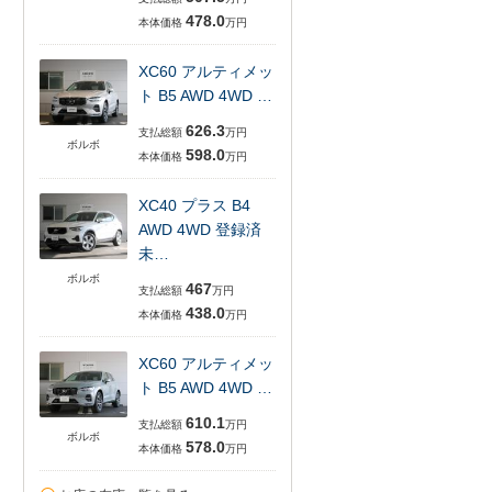
478.0
本体価格
万円
XC60 アルティメッ
ト B5 AWD 4WD …
626.3
支払総額
万円
ボルボ
598.0
本体価格
万円
XC40 プラス B4
AWD 4WD 登録済
未…
ボルボ
467
支払総額
万円
438.0
本体価格
万円
XC60 アルティメッ
ト B5 AWD 4WD …
610.1
支払総額
万円
ボルボ
578.0
本体価格
万円