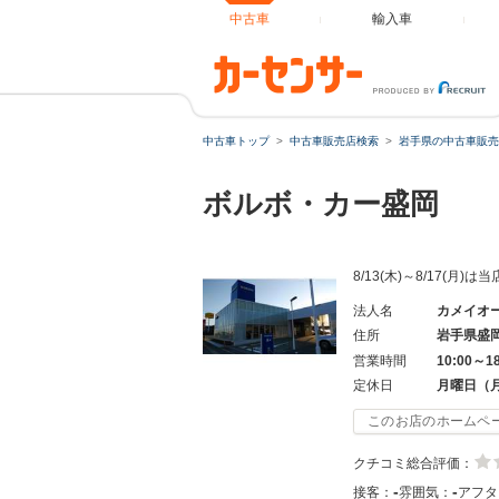
中古車
輸入車
中古車トップ
中古車販売店検索
岩手県の中古車販売
ボルボ・カー盛岡
8/13(木)～8/17
法人名
カメイオ
住所
岩手県盛
営業時間
10:00～1
定休日
月曜日（
このお店のホームペ
クチコミ総合評価：
-
-
接客：
雰囲気：
アフタ