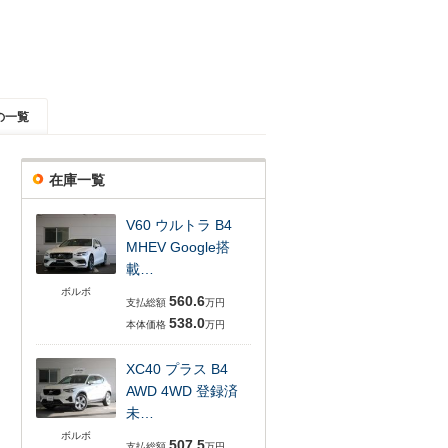
の一覧
在庫一覧
V60 ウルトラ B4
MHEV Google搭
載…
ボルボ
560.6
支払総額
万円
538.0
本体価格
万円
XC40 プラス B4
AWD 4WD 登録済
未…
ボルボ
507.5
支払総額
万円