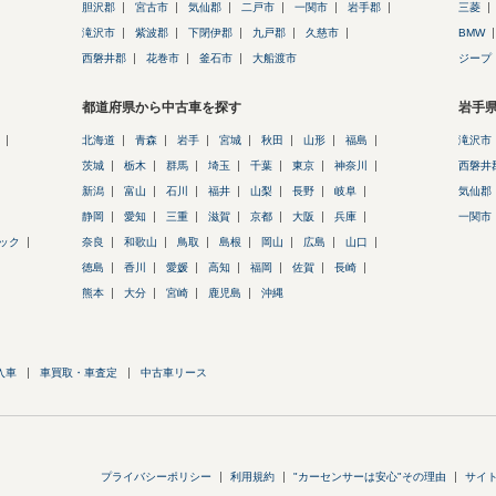
胆沢郡
宮古市
気仙郡
二戸市
一関市
岩手郡
三菱
滝沢市
紫波郡
下閉伊郡
九戸郡
久慈市
BMW
西磐井郡
花巻市
釜石市
大船渡市
ジープ
都道府県から中古車を探す
岩手
北海道
青森
岩手
宮城
秋田
山形
福島
滝沢市
茨城
栃木
群馬
埼玉
千葉
東京
神奈川
西磐井
新潟
富山
石川
福井
山梨
長野
岐阜
気仙郡
静岡
愛知
三重
滋賀
京都
大阪
兵庫
一関市
ック
奈良
和歌山
鳥取
島根
岡山
広島
山口
徳島
香川
愛媛
高知
福岡
佐賀
長崎
熊本
大分
宮崎
鹿児島
沖縄
入車
車買取・車査定
中古車リース
プライバシーポリシー
利用規約
"カーセンサーは安心"その理由
サイ