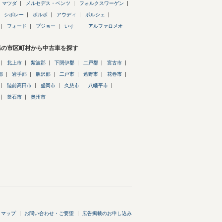
マツダ
メルセデス・ベンツ
フォルクスワーゲン
シボレー
ボルボ
アウディ
ポルシェ
フォード
プジョー
いすゞ
アルファロメオ
県の市区町村から中古車を探す
北上市
紫波郡
下閉伊郡
二戸郡
宮古市
郡
岩手郡
胆沢郡
二戸市
遠野市
花巻市
陸前高田市
盛岡市
久慈市
八幡平市
釜石市
奥州市
トマップ
お問い合わせ・ご要望
広告掲載のお申し込み