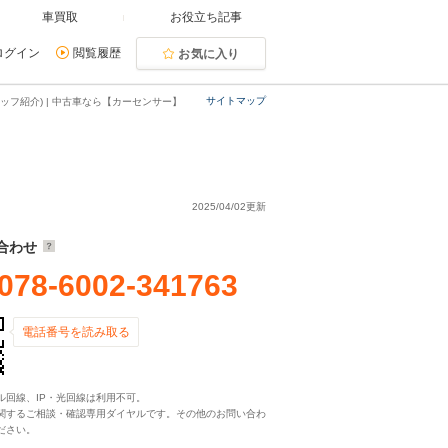
車買取
お役立ち記事
ログイン
閲覧履歴
お気に入り
サイトマップ
ッフ紹介) | 中古車なら【カーセンサー】
2025/04/02更新
合わせ
078-6002-341763
電話番号を読み取る
ル回線、IP・光回線は利用不可。
関するご相談・確認専用ダイヤルです。その他のお問い合わ
ださい。