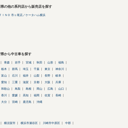
川県の他の系列店から販売店を探す
ＴＩＮＯ 市ヶ尾店／ケータハム横浜
府県から中古車を探す
青森
岩手
宮城
秋田
山形
福島
栃木
群馬
埼玉
千葉
東京
神奈川
富山
石川
福井
山梨
長野
岐阜
愛知
三重
滋賀
京都
大阪
兵庫
和歌山
鳥取
島根
岡山
広島
山口
香川
愛媛
高知
福岡
佐賀
長崎
大分
宮崎
鹿児島
沖縄
横須賀市
横浜市瀬谷区
川崎市中原区
中郡