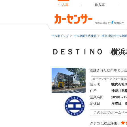
中古車
輸入車
中古車トップ
中古車販売店検索
神奈川県の中古車販
ＤＥＳＴＩＮＯ 横浜
洗練された欧州車と出
カーセンサーアフター保証
法人名
株式会社
住所
神奈川県
営業時間
10:00～
定休日
月曜日 
このお店のホームペ
クチコミ総合評価：