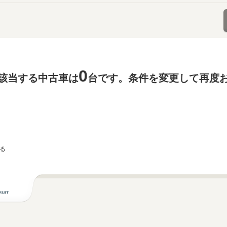
0
該当する中古車は
台です。条件を変更して再度
る