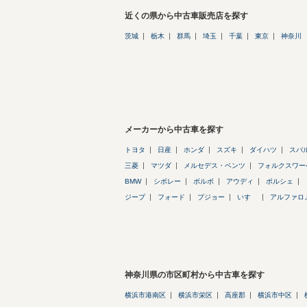
近くの県から中古車販売店を探す
茨城
栃木
群馬
埼玉
千葉
東京
神奈川
メーカーから中古車を探す
トヨタ
日産
ホンダ
スズキ
ダイハツ
スバ
三菱
マツダ
メルセデス・ベンツ
フォルクスワー
BMW
シボレー
ボルボ
アウディ
ポルシェ
ジープ
フォード
プジョー
いすゞ
アルファロ
神奈川県の市区町村から中古車を探す
横浜市港南区
横浜市栄区
高座郡
横浜市中区