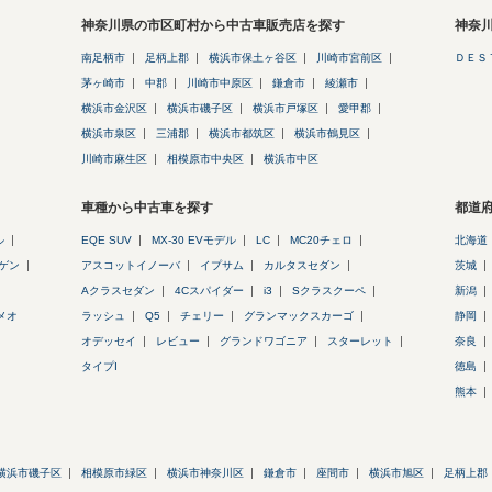
神奈川県の市区町村から中古車販売店を探す
神奈
南足柄市
足柄上郡
横浜市保土ヶ谷区
川崎市宮前区
ＤＥＳ
茅ヶ崎市
中郡
川崎市中原区
鎌倉市
綾瀬市
横浜市金沢区
横浜市磯子区
横浜市戸塚区
愛甲郡
横浜市泉区
三浦郡
横浜市都筑区
横浜市鶴見区
川崎市麻生区
相模原市中央区
横浜市中区
車種から中古車を探す
都道
ル
EQE SUV
MX-30 EVモデル
LC
MC20チェロ
北海道
ゲン
アスコットイノーバ
イプサム
カルタスセダン
茨城
Aクラスセダン
4Cスパイダー
i3
Sクラスクーペ
新潟
メオ
ラッシュ
Q5
チェリー
グランマックスカーゴ
静岡
オデッセイ
レビュー
グランドワゴニア
スターレット
奈良
タイプI
徳島
熊本
横浜市磯子区
相模原市緑区
横浜市神奈川区
鎌倉市
座間市
横浜市旭区
足柄上郡