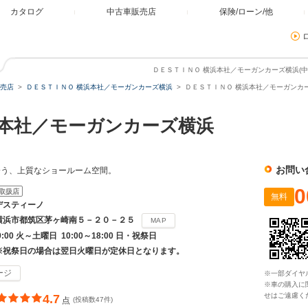
カタログ
中古車販売店
保険/ローン/他
ＤＥＳＴＩＮＯ 横浜本社／モーガンカーズ横浜(中
売店
ＤＥＳＴＩＮＯ 横浜本社／モーガンカーズ横浜
ＤＥＳＴＩＮＯ 横浜本社／モーガンカー
本社／モーガンカーズ横浜
お問い
会う、上質なショールーム空間。
0
取扱店
無料
デスティーノ
横浜市都筑区茅ヶ崎南５－２０－２５
MAP
19:00 火～土曜日 10:00～18:00 日・祝祭日
※祝祭日の場合は翌日火曜日が定休日となります。
ージ
※一部ダイヤ
※車の購入に
せはご遠慮く
4.7
点
(投稿数47件)