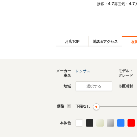
4.7
4.7
接客：
雰囲気：
お店TOP
地図&アクセス
在
メーカー
レクサス
モデル・
車名
グレード
地域
市区町村
選択する
価格
下限なし
本体色