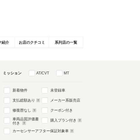
フ紹介
お店のクチコミ
系列店の一覧
ミッション
AT/CVT
MT
新着物件
未登録車
支払総額あり
メーカー系販売店
修復歴なし
クーポン付き
車両品質評価書
購入プラン付き
付き
カーセンサーアフター保証対象車