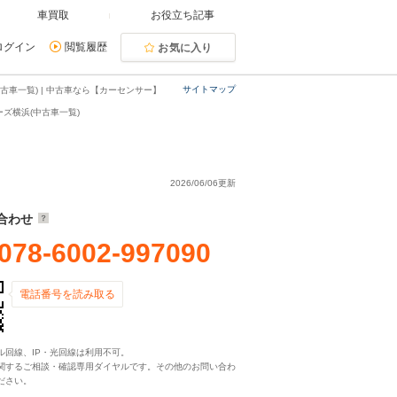
車買取
お役立ち記事
ログイン
閲覧履歴
お気に入り
サイトマップ
古車一覧) | 中古車なら【カーセンサー】
ズ横浜(中古車一覧)
2026/06/06更新
合わせ
078-6002-997090
電話番号を読み取る
ル回線、IP・光回線は利用不可。
関するご相談・確認専用ダイヤルです。その他のお問い合わ
ださい。